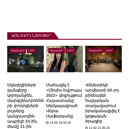
ԱՌՆՉՎՈՂ ՆՅՈՒԹԵՐ
ԳԼԽԱՎՈՐ
ԼՈՒՐ
ԳԼԽԱՎՈՐ
ԼՈՒՐ
ԳԼԽԱՎՈՐ
ԼՈՒՐ
Եկեղեցիների
Մահացել է
Վենետիկի
զանգերը
«Միսիս Եվրոպա
արվեստի 60-րդ
կղողանջեն,
2022» մրցույթում
բիենալեի
մարզկենտրոննե
Հայաստանը
հայկական
րի փողոցների
ներկայացրած
տաղավարում
լույսերը
Վերա
իրականացվել է
կանջատվեն
Սաֆարյանը
կրթական
ապրիլի 23-ին,
ծրագիր
14:39-19.06.26
ժամը 21-ին
11:32-21.05.24