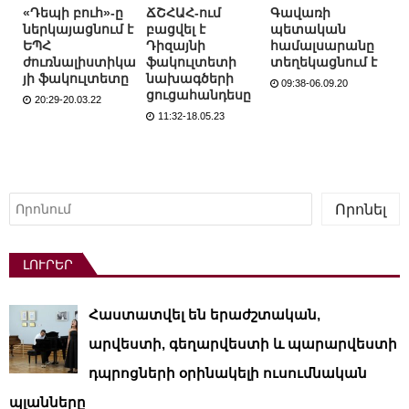
«Դեպի բուհ»-ը
ՃՇՀԱՀ-ում
Գավառի
ներկայացնում է
բացվել է
պետական
ԵՊՀ
Դիզայնի
համալսարանը
ժուռնալիստիկա
ֆակուլտետի
տեղեկացնում է
յի ֆակուլտետը
նախագծերի
09:38-06.09.20
ցուցահանդեսը
20:29-20.03.22
11:32-18.05.23
Որոնել
Որոնել
ԼՈՒՐԵՐ
Հաստատվել են երաժշտական,
արվեստի, գեղարվեստի և պարարվեստի
դպրոցների օրինակելի ուսումնական
պլանները