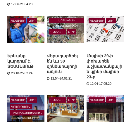
17:06-21.04.20
ԱՐՑԱԽՅԱՆ
ԳԼԽԱՎՈՐ
ԼՈՒՐ
ԳԼԽԱՎՈՐ
ԼՈՒՐ
ՊԱՏԵՐԱԶՄ-2020
ԳԼԽԱՎՈՐ
ԼՈՒՐ
Երևանը
Վերադարձրել
Մայիսի 29-ի
կարդում է.
են ևս 30
փոխարեն
ՏԵՍԱՆՅՈւԹ
զինծառայողի
աշխատանքայի
աճյուն
ն կլինի մայիսի
23:10-25.02.24
23-ը
12:54-24.01.21
12:04-17.05.20
ԳԼԽԱՎՈՐ
ԼՈՒՐ
ԳԼԽԱՎՈՐ
ԼՈՒՐ
ԳԼԽԱՎՈՐ
ԼՈՒՐ
ԿՐԹՈՒԹՅՈՒՆ
ՈՒՍՈՒՄՆԱՌՈՒԹՅՈՒՆ
ՀԱՅԱՍՏԱՆՈՒՄ