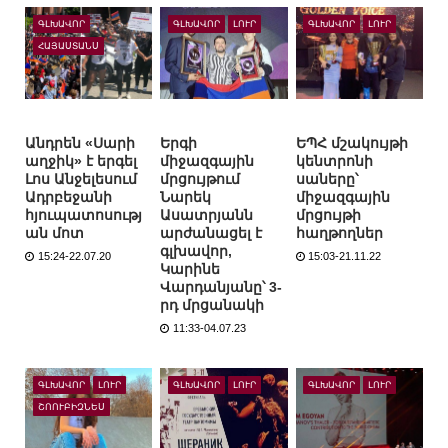
ԳԼԽԱՎՈՐ
ԳԼԽԱՎՈՐ
ԼՈՒՐ
ԳԼԽԱՎՈՐ
ԼՈՒՐ
ՀԱՅԱՍՏԱՆՍ
Անդրեն «Սարի
Երգի
ԵՊՀ մշակույթի
աղջիկ» է երգել
միջազգային
կենտրոնի
Լոս Անջելեսում
մրցույթում
սաները՝
Ադրբեջանի
Նարեկ
միջազգային
հյուպատոսությ
Ասատրյանն
մրցույթի
ան մոտ
արժանացել է
հաղթողներ
գլխավոր,
15:24-22.07.20
15:03-21.11.22
Կարինե
Վարդանյանը՝ 3-
րդ մրցանակի
11:33-04.07.23
ԳԼԽԱՎՈՐ
ԼՈՒՐ
ԳԼԽԱՎՈՐ
ԼՈՒՐ
ԳԼԽԱՎՈՐ
ԼՈՒՐ
ՇՈՈՒԲԻԶՆԵՍ