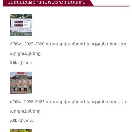
ԱՄԵՆԱԸՆԹԵՐՑՎԱԾՆԵՐԸ 1 ԱՄՍՈՒՄ
ՀՊՏՀ. 2025-2026 ուստարվա ընդունելության մրցույթի
արդյունքները
6.5k դիտում
ՀՊՏՀ. 2026-2027 ուստարվա ընդունելության մրցույթի
արդյունքները
5.8k դիտում