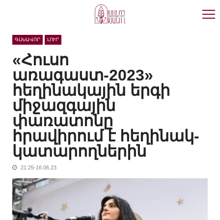
Skip
Skip
to
to
navigation
content
ԳԼԽԱՎՈՐ
ԼՈՒՐ
«Հուսո
առագաստ-2023»
հեղինակային երգի
միջազգային
փառատոնը
հրավիրում է հեղինակ-
կատարողներին
21:25-16.06.23