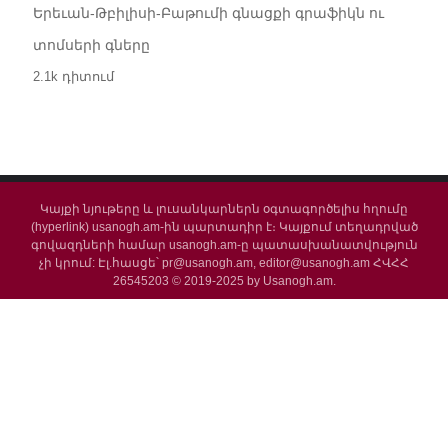
Երեւան-Թբիլիսի-Բաթումի գնացքի գրաֆիկն ու
տոմսերի գները
2.1k դիտում
Կայքի նյութերը և լուսանկարներն օգտագործելիս հղումը
(hyperlink) usanogh.am-ին պարտադիր է։ Կայքում տեղադրված
գովազդների համար usanogh.am-ը պատասխանատվություն
չի կրում: Էլ.հասցե՝ pr@usanogh.am, editor@usanogh.am ՀՎՀՀ
26545203 © 2019-2025 by Usanogh.am.