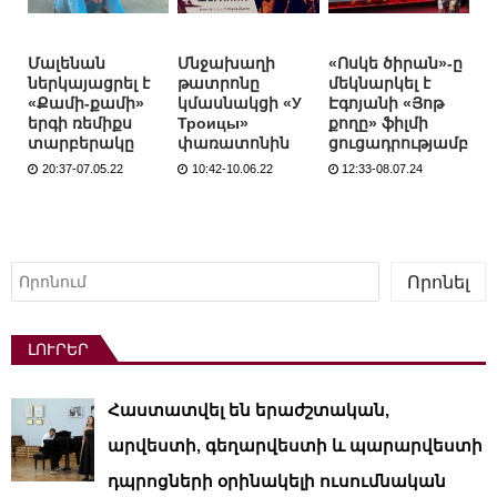
Մալենան
Մնջախաղի
«Ոսկե ծիրան»-ը
ներկայացրել է
թատրոնը
մեկնարկել է
«Քամի-քամի»
կմասնակցի «У
Էգոյանի «Յոթ
երգի ռեմիքս
Троицы»
քողը» ֆիլմի
տարբերակը
փառատոնին
ցուցադրությամբ
20:37-07.05.22
10:42-10.06.22
12:33-08.07.24
Որոնել
Որոնել
ԼՈՒՐԵՐ
Հաստատվել են երաժշտական,
արվեստի, գեղարվեստի և պարարվեստի
դպրոցների օրինակելի ուսումնական