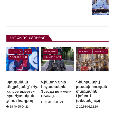
ԱՌՆՉՎՈՂ ՆՅՈՒԹԵՐ
ԳԼԽԱՎՈՐ
ԼՈՒՐ
ԳԼԽԱՎՈՐ
ԳԼԽԱՎՈՐ
ԽՃԱՆԿԱՐ
ՇՈՈՒԲԻԶՆԵՍ
ՄԻ ԿՏՈՐ ԵՐԳ
Սյուզաննա
Վիկտոր Ցոյի
Դեկորատիվ
Մելքոնյանը՝ «Ну-
հիշատակին.
լուսավորության
ка, все вместе»
Звезда по имени
փառատոն՝
երաժշտական
Солнце
Լիոնում
շոուի հաղթող
(տեսանյութ)
11:31-15.08.21
18:40-25.04.21
10:56-06.12.19