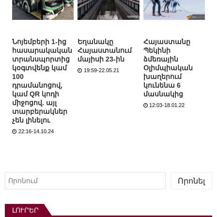
Նոյեմբերի 1-ից
Եղանակը
Հայաստանը
հասարակական
Հայաստանում
Պեկինի
տրանսպորտից
մայիսի 23-ին
ձմեռային
կօգտվենք կամ
Օլիմպիական
19:59-22.05.21
100
խաղերում
դրամանոցով,
կունենա 6
կամ QR կոդի
մասնակից
միջոցով. այլ
12:03-18.01.22
տարբերակներ
չեն լինելու
22:16-14.10.24
Որոնել
Որոնել
ԼՈՒՐԵՐ