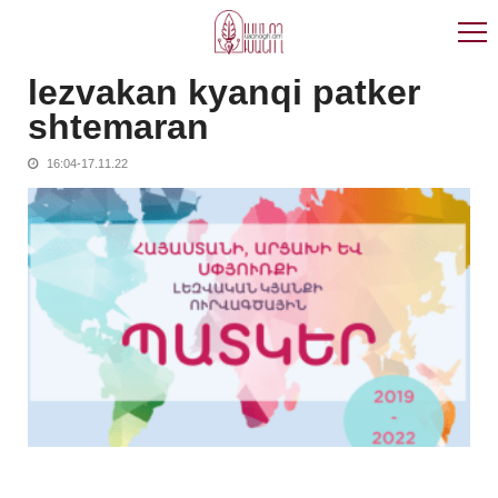
Skip
Skip
to
to
navigation
content
lezvakan kyanqi patker
shtemaran
16:04-17.11.22