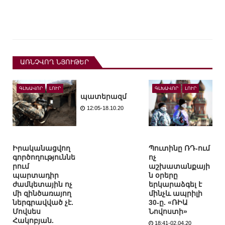
ԱՌՆՉՎՈՂ ՆՅՈՒԹԵՐ
ԳԼԽԱՎՈՐ
ԼՈՒՐ
ԳԼԽԱՎՈՐ
ԼՈՒՐ
պատերազմ
12:05-18.10.20
Իրականացվող
Պուտինը ՌԴ-ում
գործողություննե
ոչ
րում
աշխատանքայի
պարտադիր
ն օրերը
ժամկետային ոչ
երկարաձգել է
մի զինծառայող
մինչև ապրիլի
ներգրավված չէ.
30-ը. «ՌԻԱ
Մովսես
Նովոստի»
Հակոբյան.
18:41-02.04.20