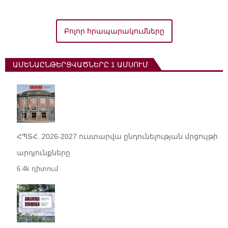
Բոլոր հրապարակումները
ԱՄԵՆԱԸՆԹԵՐՑՎԱԾՆԵՐԸ 1 ԱՄՍՈՒՄ
ՀՊՏՀ. 2026-2027 ուստարվա ընդունելության մրցույթի
արդյունքները
6.4k դիտում