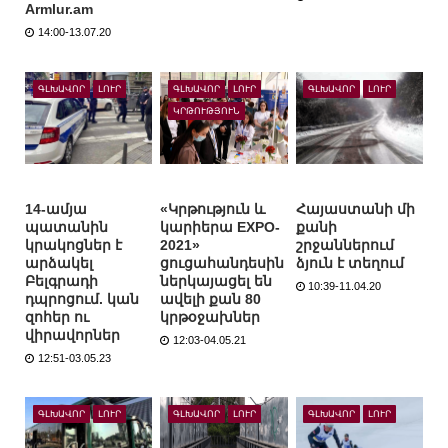
Armlur.am
14:00-13.07.20
ԳԼԽԱՎՈՐ
ԼՈՒՐ
ԳԼԽԱՎՈՐ
ԼՈՒՐ
ԳԼԽԱՎՈՐ
ԼՈՒՐ
ԿՐԹՈՒԹՅՈՒՆ
14-ամյա
«Կրթություն և
Հայաստանի մի
պատանին
կարիերա EXPO-
քանի
կրակոցներ է
2021»
շրջաններում
արձակել
ցուցահանդեսին
ձյուն է տեղում
Բելգրադի
ներկայացել են
10:39-11.04.20
դպրոցում. կան
ավելի քան 80
զոհեր ու
կրթօջախներ
վիրավորներ
12:03-04.05.21
12:51-03.05.23
ԳԼԽԱՎՈՐ
ԼՈՒՐ
ԳԼԽԱՎՈՐ
ԼՈՒՐ
ԳԼԽԱՎՈՐ
ԼՈՒՐ