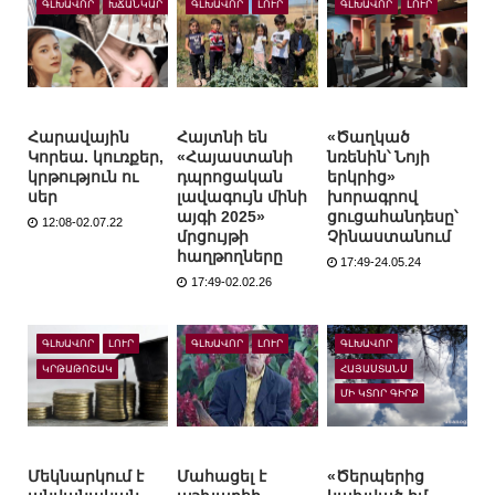
ԳԼԽԱՎՈՐ
ԽՃԱՆԿԱՐ
ԳԼԽԱՎՈՐ
ԼՈՒՐ
ԳԼԽԱՎՈՐ
ԼՈՒՐ
Հարավային
Հայտնի են
«Ծաղկած
Կորեա. կուռքեր,
«Հայաստանի
նռենին՝ Նոյի
կրթություն ու
դպրոցական
երկրից»
սեր
լավագույն մինի
խորագրով
այգի 2025»
ցուցահանդեսը՝
12:08-02.07.22
մրցույթի
Չինաստանում
հաղթողները
17:49-24.05.24
17:49-02.02.26
ԳԼԽԱՎՈՐ
ԼՈՒՐ
ԳԼԽԱՎՈՐ
ԼՈՒՐ
ԳԼԽԱՎՈՐ
ԿՐԹԱԹՈՇԱԿ
ՀԱՅԱՍՏԱՆՍ
ՄԻ ԿՏՈՐ ԳԻՐՔ
Մեկնարկում է
Մահացել է
«Ծերպերից