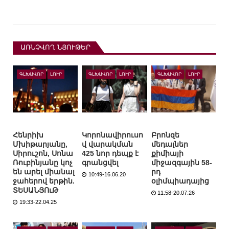
ԱՌՆՉՎՈՂ ՆՅՈՒԹԵՐ
ԳԼԽԱՎՈՐ
ԼՈՒՐ
ԳԼԽԱՎՈՐ
ԼՈՒՐ
ԳԼԽԱՎՈՐ
ԼՈՒՐ
Հենրիխ
Կորոնավիրուսո
Բրոնզե
Մխիթարյանը,
վ վարակման
մեդալներ
Սիրուշոն, Սոնա
425 նոր դեպք է
քիմիայի
Ռուբինյանը կոչ
գրանցվել
միջազգային 58-
են արել միանալ
րդ
10:49-16.06.20
ջահերով երթին.
օլիմպիադայից
ՏԵՍԱՆՅՈւԹ
11:58-20.07.26
19:33-22.04.25