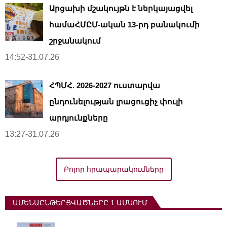
Արցախի մշակույթն է ներկայացվել
համաՀՄԸՄ-ական 13-րդ բանակումի
շրջանակում
14:52-31.07.26
ՀՊՄՀ. 2026-2027 ուստարվա
ընդունելության լրացուցիչ փուլի
արդյունքները
13:27-31.07.26
Բոլոր հրապարակումները
ԱՄԵՆԱԸՆԹԵՐՑՎԱԾՆԵՐԸ 1 ԱՄՍՈՒՄ