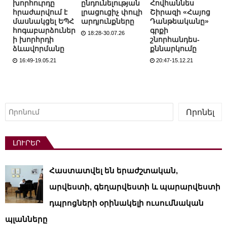
խորհուրդը
ընդունելության
Հովհաննես
հրաժարվում է
լրացուցիչ փուլի
Շիրազի «Հայոց
մասնակցել ԵՊՀ
արդյունքները
Դանթեականը»
հոգաբարձուներ
գրքի
18:28-30.07.26
ի խորհրդի
շնորհանդես-
ձևավորմանը
քննարկումը
16:49-19.05.21
20:47-15.12.21
Որոնել
Որոնել
ԼՈՒՐԵՐ
Հաստատվել են երաժշտական,
արվեստի, գեղարվեստի և պարարվեստի
դպրոցների օրինակելի ուսումնական
պլանները