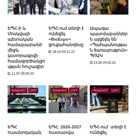
ԵՊՀ-ի և
ԵՊՀ-ում տեղի է
Ապագա
Մոսկվայի
ունեցել
պատմաբաններ
պետական
«BioExpo»
ն այցելել են
համալսարանի
ցուցահանդեսը
«Պահպանությա
միջև
ն ծառայություն»
18:14-04.11.22
կստորագրվի
ՊՈԱԿ
համագործակցո
13:28-24.02.22
ւթյան հուշագիր
11:37-29.05.23
ԳԼԽԱՎՈՐ
ԼՈՒՐ
ԳԼԽԱՎՈՐ
ԼՈՒՐ
ԳԼԽԱՎՈՐ
ԼՈՒՐ
ԵՊՀ
ԵՊՀ. 2026-2027
ԵՊՀ-ում տեղի է
ուսանողական
ուստարվա
ունեցել