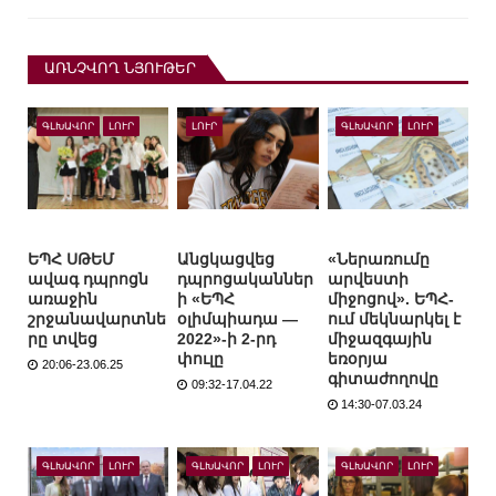
ԱՌՆՉՎՈՂ ՆՅՈՒԹԵՐ
ԳԼԽԱՎՈՐ
ԼՈՒՐ
ԼՈՒՐ
ԳԼԽԱՎՈՐ
ԼՈՒՐ
ԵՊՀ ՍԹԵՄ
Անցկացվեց
«Ներառումը
ավագ դպրոցն
դպրոցականներ
արվեստի
առաջին
ի «ԵՊՀ
միջոցով». ԵՊՀ-
շրջանավարտնե
օլիմպիադա —
ում մեկնարկել է
րը տվեց
2022»-ի 2-րդ
միջազգային
փուլը
եռօրյա
20:06-23.06.25
գիտաժողովը
09:32-17.04.22
14:30-07.03.24
ԳԼԽԱՎՈՐ
ԼՈՒՐ
ԳԼԽԱՎՈՐ
ԼՈՒՐ
ԳԼԽԱՎՈՐ
ԼՈՒՐ