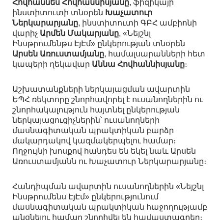
Հովհաննես Հովհաննիսյանը
, ֆիզիկայի
ինստիտուտի տնօրեն
Խաչատուր
Ներկարարյանը
, ինստիտուտի ԳԲՀ ամբիոնի
վարիչ
Արմեն Մակարյանը
, «Նեյշնլ
Ինսթրումենթս ԷյԷմ» ընկերության տնօրեն
Արսեն Առուստամյանը
, համալսարանների հետ
կապերի ղեկավար
Աննա Հովհաննիսյանը
։
Աշխատանքների ներկայացման ավարտին
ԵՊՀ ռեկտորը շնորհավորել է ուսանողներին ու
շնորհակալություն հայտնել ընկերության
ներկայացուցիչներին՝ ուսանողների
մասնագիտական պրակտիկան բարձր
մակարդակով կազմակերպելու համար։
Ողջույնի խոսքով հանդես են եկել նաև Արսեն
Առուստամյանն ու Խաչատուր Ներկարարյանը։
Հանդիպման ավարտին ուսանողներին «Նեյշնլ
Ինսթրումենս ԷյԷմ» ընկերությունում
մասնագիտական պրակտիկան հաջողությամբ
անցնելու համար շնորհվել են հավաստագրեր։