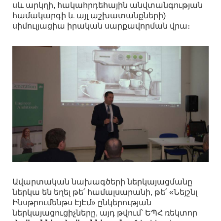
սև արկղի, հակահրդեհային անվտանգության
համակարգի և այլ աշխատանքների)
սիմուլյացիա իրական սարքավորման վրա։
Ավարտական նախագծերի ներկայացմանը
ներկա են եղել թե՛ համալսարանի, թե՛ «Նեյշնլ
Ինսթրումենթս ԷյԷմ» ընկերության
ներկայացուցիչները, այդ թվում՝ ԵՊՀ ռեկտոր