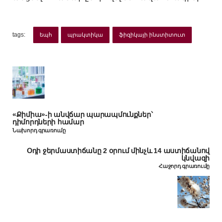
tags:
եպհ
պրակտիկա
ֆիզիկայի ինստիտուտ
«Քիմիա»-ի անվճար պարապմունքներ՝
դիմորդների համար
Նախորդ գրառումը
Օդի ջերմաստիճանը 2 օրում մինչև 14 աստիճանով
կնվազի
Հաջորդ գրառումը