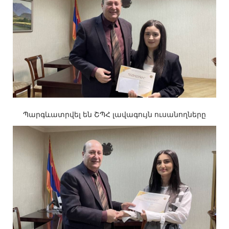
Պարգևատրվել են ՇՊՀ լավագույն ուսանողները