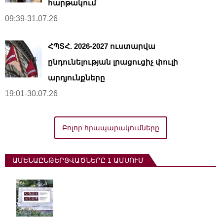
հարթակում
09:39-31.07.26
ՀՊՏՀ. 2026-2027 ուստարվա
ընդունելության լրացուցիչ փուլի
արդյունքները
19:01-30.07.26
Բոլոր հրապարակումները
ԱՄԵՆԱԸՆԹԵՐՑՎԱԾՆԵՐԸ 1 ԱՄՍՈՒՄ