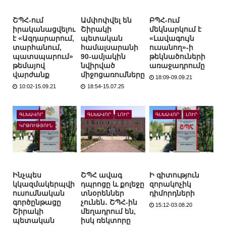
ՇՊՀ-ում
Ամփոփվել են
ԲՊՀ-ում
իրականացվելու
Շիրակի
մեկնարկում է
է «Ազդարարում,
պետական
«Լավագույն
տարհանում,
համալսարանի
ուսանող»-ի
պատսպարում»
90-ամյակին
թեկնածուների
թեմայով
նվիրված
առաջադրումը
վարժանք
միջոցառումները
18:09-09.09.21
10:02-15.09.21
18:54-15.07.25
ԳԼԽԱՎՈՐ
ԳԼԽԱՎՈՐ
ԼՈՒՐ
ԳԼԽԱՎՈՐ
ԼՈՒՐ
ԿՐԹՈՒԹՅՈՒՆ
Ինչպես
ՇՊՀ ավագ
Ի գիտություն
կկազմակերպվի
դպրոցը և քոլեջը
զորակոչիկ
ուսումնական
տնօրեններ
դիմորդների
գործընթացը
չունեն․ ՇՊՀ-ին
15:12-03.08.20
Շիրակի
մեղադրում են,
պետական
իսկ ռեկտորը