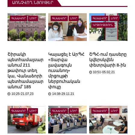
ԱՌՆՉՎՈՂ ՆՅՈՒԹԵՐ
ԳԼԽԱՎՈՐ
ԼՈՒՐ
ԳԼԽԱՎՈՐ
ԼՈՒՐ
ԳԼԽԱՎՈՐ
ԼՈՒՐ
ԿՐԹՈՒԹՅՈՒՆ
Շիրակի
Կայացել է ԱրՊՀ
ՇՊՀ-ում դասերը
պետհամալսար
«Տարվա
կվերսկվեն
անում 211
լավագույն
փետրվարի 8-ին
թափուր տեղ
ուսանող»
10:51-05.02.21
կա, Վանաձորի
մրցույթի
պետհամալսար
ներբուհական
անում՝ 185
փուլը
10:25-21.07.23
14:38-29.11.21
ԳԼԽԱՎՈՐ
ԼՈՒՐ
ԳԼԽԱՎՈՐ
ԼՈՒՐ
ԳԼԽԱՎՈՐ
ԼՈՒՐ