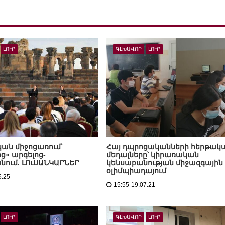
ԼՈՒՐ
ԳԼԽԱՎՈՐ
ԼՈՒՐ
ն միջոցառում՝
Հայ դպրոցականների հերթակ
ց» արգելոց-
մեդալները՝ կիրառական
ում. ԼՈւՍԱՆԿԱՐՆԵՐ
կենսաբանության միջազգային
օլիմպիադայում
5.25
15:55-19.07.21
ԼՈՒՐ
ԳԼԽԱՎՈՐ
ԼՈՒՐ