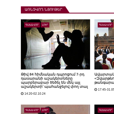
ԱՌՆՉՎՈՂ ՆՅՈՒԹԵՐ
ԳԼԽԱՎՈՐ
ԼՈՒՐ
ԳԼԽԱՎՈՐ
Թիվ 84 հիմնական դպրոցում 7-րդ
Ավարտակա
դասարանի աշակերտները
«Զվարթնո
պարբերաբար ծեծել են մեկ այլ
թանգարան
աշակերտի՝ պահանջելով փող տալ
17:45-31.0
14:20-02.10.24
ԳԼԽԱՎՈՐ
ԼՈՒՐ
ԳԼԽԱՎՈՐ