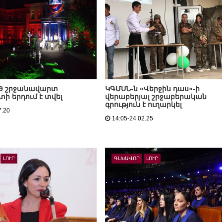
89 շրջանավարտ
ԿԳՄՍՆ-ն «Վերջին դաս»-ի
ի երդում է տվել
վերաբերյալ շրջաբերական
գրություն է ուղարկել
7.20
14:05-24.02.25
ԼՈՒՐ
ԳԼԽԱՎՈՐ
ԼՈՒՐ