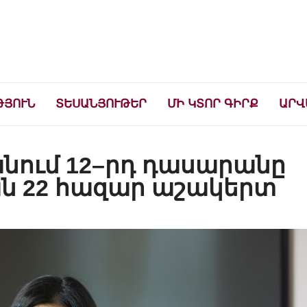
ների համար
ԹՅՈՒՆ
ՏԵՍԱՆՅՈՒԹԵՐ
ՄԻ ԿՏՈՐ ԳԻՐՔ
ԱՐՎ
նում 12–րդ դասարանը
ն 22 հազար աշակերտ