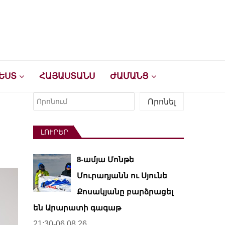
ԵՍՏ
ՀԱՅԱՍՏԱՆՍ
ԺԱՄԱՆՑ
Որոնել
Որոնել
ԼՈՒՐԵՐ
8-ամյա Մոնթե
Մուրադյանն ու Սյունե
Քոսակյանը բարձրացել
են Արարատի գագաթ
21:30-06.08.26