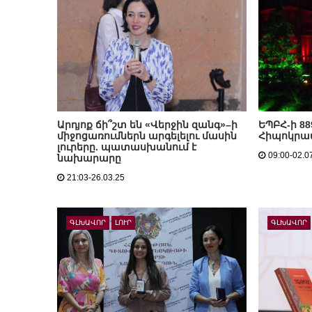
Արդյոք ճի՞շտ են «Վերջին զանգ»–ի
ԵՊԲՀ-ի 8
միջոցառումներն արգելելու մասին
Հիպոկրատ
լուրերը. պատասխանում է
09:00-02.0
նախարարը
21:03-26.03.25
ԳԼԽԱՎՈՐ
ԼՈՒՐ
ԳԼԽԱՎՈՐ