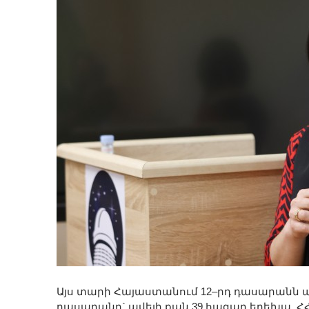
Այս տարի Հայաստանում 12–րդ դասարանն ա
դասարանը` ավելի քան 39 հազար երեխա, Հ