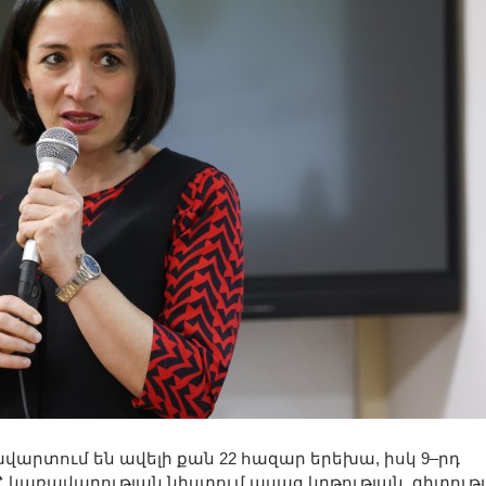
վարտում են ավելի քան 22 հազար երեխա, իսկ 9–րդ
Հ կառավարության նիստում ասաց կրթության, գիտությ