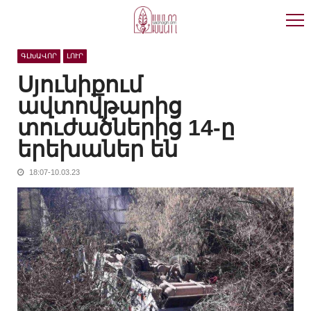
Skip
Skip
to
to
navigation
content
ԳԼԽԱՎՈՐ
ԼՈՒՐ
Սյունիքում
ավտովթարից
տուժածներից 14-ը
երեխաներ են
18:07-10.03.23