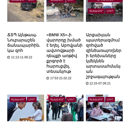
ՊԱՏԵՐԱԶՄ-2020
ԳԼԽԱՎՈՐ
ԼՈՒՐ
ՃՏՊ Այնթապ-
«BMW X5»-ի
Արցախյան
Նուբարաշեն
վարորդը խմած
պատերազմում
ճանապարհին.
է եղել. Աբովյանի
զոհված
կա զոհ
ավտովթարի
զինծառայողներ
դեպքի առթիվ
ի երեխաները
11:13-11.09.22
քրգործ է
կմեկնեն
հարուցվել.
արտասահմանյ
տեսանյութ
ան
շրջագայության
17:53-21.02.22
12:15-07.09.21
ԳԼԽԱՎՈՐ
ԼՈՒՐ
ԳԼԽԱՎՈՐ
ԼՈՒՐ
ԳԼԽԱՎՈՐ
ԼՈՒՐ