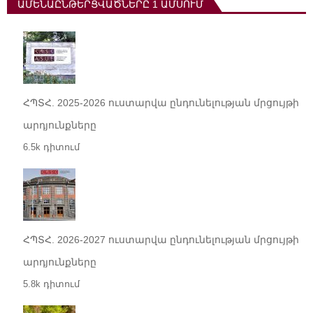
ԱՄԵՆԱԸՆԹԵՐՑՎԱԾՆԵՐԸ 1 ԱՄՍՈՒՄ
ՀՊՏՀ. 2025-2026 ուստարվա ընդունելության մրցույթի
արդյունքները
6.5k դիտում
ՀՊՏՀ. 2026-2027 ուստարվա ընդունելության մրցույթի
արդյունքները
5.8k դիտում