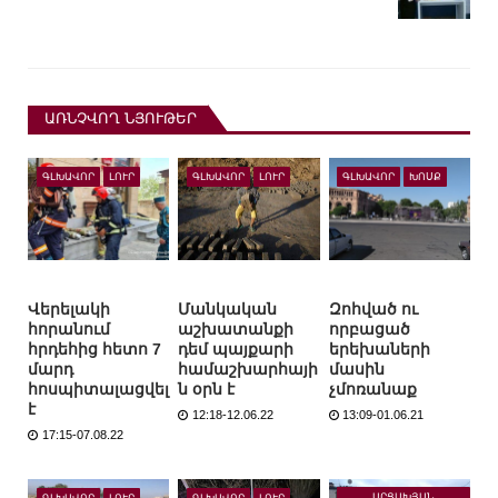
ԱՌՆՉՎՈՂ ՆՅՈՒԹԵՐ
ԳԼԽԱՎՈՐ
ԼՈՒՐ
ԳԼԽԱՎՈՐ
ԼՈՒՐ
ԳԼԽԱՎՈՐ
ԽՈՍՔ
Վերելակի
Մանկական
Զոհված ու
հորանում
աշխատանքի
որբացած
հրդեհից հետո 7
դեմ պայքարի
երեխաների
մարդ
համաշխարհայի
մասին
հոսպիտալացվել
ն օրն է
չմոռանաք
է
12:18-12.06.22
13:09-01.06.21
17:15-07.08.22
ԱՐՑԱԽՅԱՆ
ԳԼԽԱՎՈՐ
ԼՈՒՐ
ԳԼԽԱՎՈՐ
ԼՈՒՐ