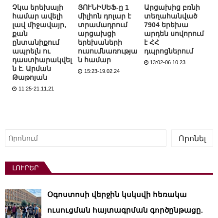
Չկա երեխայի
ՅՈՒՆԻՍԵՖ-ը 1
Արցախից բռնի
համար ավելի
միլիոն դոլար է
տեղահանված
լավ միջավայր,
տրամադրում
7904 երեխա
քան
արցախցի
արդեն սովորում
ընտանիքում
երեխաների
է ՀՀ
ապրելն ու
ուսումնառությա
դպրոցներում
դաստիարակվել
ն համար
13:02-06.10.23
ն է. Արման
15:23-19.02.24
Թաթոյան
11:25-21.11.21
Որոնել
Որոնել
ԼՈՒՐԵՐ
Օգոստոսի վերջին կսկսվի հեռակա
ուսուցման հայտագրման գործընթացը.