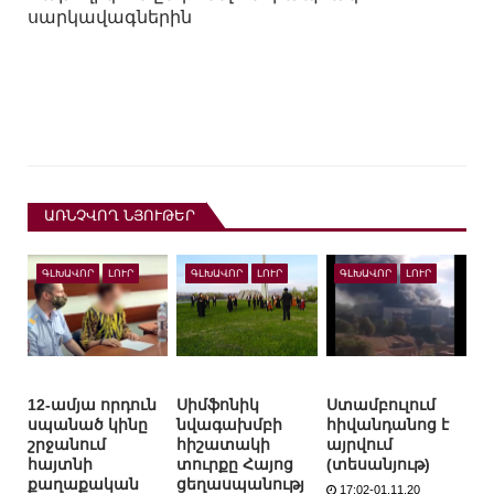
սարկավագներին
ԱՌՆՉՎՈՂ ՆՅՈՒԹԵՐ
ԳԼԽԱՎՈՐ
ԼՈՒՐ
ԳԼԽԱՎՈՐ
ԼՈՒՐ
ԳԼԽԱՎՈՐ
ԼՈՒՐ
12-ամյա որդուն
Սիմֆոնիկ
Ստամբուլում
սպանած կինը
նվագախմբի
հիվանդանոց է
շրջանում
հիշատակի
այրվում
հայտնի
տուրքը Հայոց
(տեսանյութ)
քաղաքական
ցեղասպանությ
17:02-01.11.20