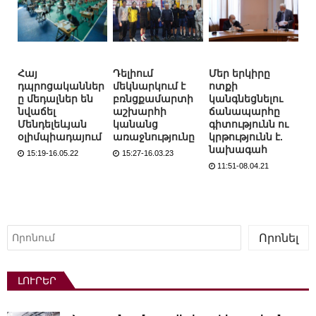
Հայ
Դելիում
Մեր երկիրը
դպրոցականներ
մեկնարկում է
ոտքի
ը մեդալներ են
բռնցքամարտի
կանգնեցնելու
նվաճել
աշխարհի
ճանապարհը
Մենդելեևյան
կանանց
գիտությունն ու
օլիմպիադայում
առաջնությունը
կրթությունն է.
նախագահ
15:19-16.05.22
15:27-16.03.23
11:51-08.04.21
Որոնել
Որոնել
ԼՈՒՐԵՐ