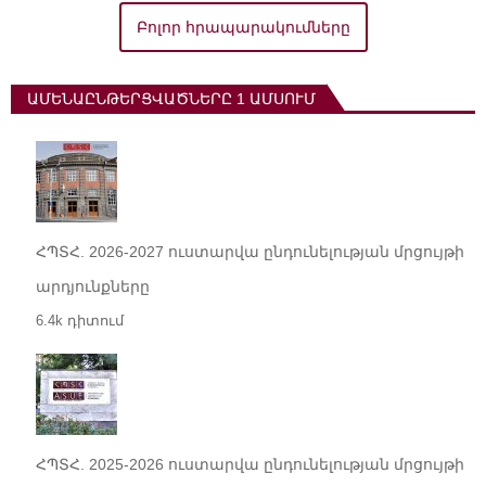
Բոլոր հրապարակումները
ԱՄԵՆԱԸՆԹԵՐՑՎԱԾՆԵՐԸ 1 ԱՄՍՈՒՄ
ՀՊՏՀ. 2026-2027 ուստարվա ընդունելության մրցույթի
արդյունքները
6.4k դիտում
ՀՊՏՀ. 2025-2026 ուստարվա ընդունելության մրցույթի