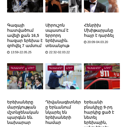
Գազայի
Սիրուշոն
Հենրիխ
հատվածում
սպասում է
Մխիթարյանը
ավելի քան 16,5
երրորդ
հայր է դարձել
հազար երեխա է
երեխային.
20:09-04.03.20
զոհվել 7 ամսում
տեսանյութ
13:59-22.05.25
22:32-02.03.22
ԳԼԽԱՎՈՐ
ԼՈՒՐ
ԳԼԽԱՎՈՐ
ԼՈՒՐ
ԳԼԽԱՎՈՐ
ԼՈՒՐ
Երեխաները
Դիվանագետներ
Երեւանի
մարդկության
ը Երևանում
բնակիչը 9-րդ
մշտնջենական
նկարել են
հարկից ցած է
պարգևն են.
երեխաների
նետել
նախարար
համար
երեխային,