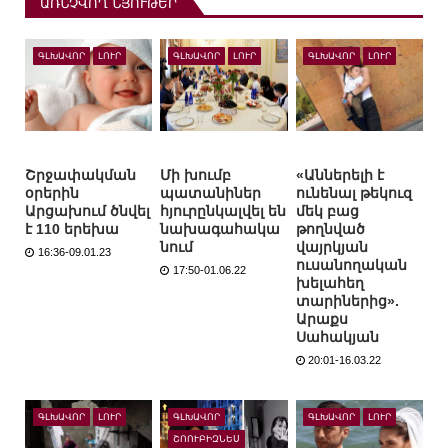
ԱՌՆՉՎՈՂ ՆՅՈՒԹԵՐ
ԳԼԽԱՎՈՐ
ԼՈՒՐ
ԳԼԽԱՎՈՐ
ԼՈՒՐ
ԳԼԽԱՎՈՐ
ԼՈՒՐ
Շրջափակման
Մի խումբ
«Աններելի է
օրերին
պատանիներ
ունենալ թեկուզ
Արցախում ծնվել
հյուրընկալվել են
մեկ բաց
է 110 երեխա
նախագահակա
թողնված
նում
վայրկյան
16:36-09.01.23
ուսանողական
17:50-01.06.22
խելահեղ
տարիներից».
Արաքս
Սահակյան
20:01-16.03.22
ԳԼԽԱՎՈՐ
ԼՈՒՐ
ԳԼԽԱՎՈՐ
ԳԼԽԱՎՈՐ
ԼՈՒՐ
ՇՈՈՒԲԻԶՆԵՍ