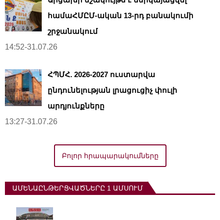
համաՀՄԸՄ-ական 13-րդ բանակումի
շրջանակում
14:52-31.07.26
ՀՊՄՀ. 2026-2027 ուստարվա
ընդունելության լրացուցիչ փուլի
արդյունքները
13:27-31.07.26
Բոլոր հրապարակումները
ԱՄԵՆԱԸՆԹԵՐՑՎԱԾՆԵՐԸ 1 ԱՄՍՈՒՄ