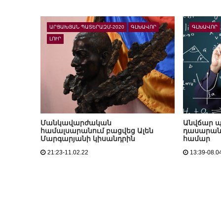
ԱՐՑԱԽՅԱՆ ՊԱՏԵՐԱԶՄ-2020
ԳԼԽԱՎՈՐ
ԳԼԽԱՎՈՐ
ԼՈՒՐ
Մանկավարժական
Անվճար պ
համալսարանում բացվեց Ալեն
դասարան
Մարգարյանի կիսանդրին
համար
21:23-11.02.22
13:39-08.0