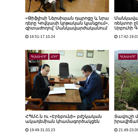
«Թիֆլիսի Ներսիսյան դպրոցը և նրա
Մանկավա
դերը Կովկասի կրթական կյանքում».
ռեկտոր ը
գիտաժողով՝ Մանկավարժականում
Սրբուհի 
16:51-17.10.24
17:42-19.0
ԳԼԽԱՎՈՐ
ԼՈՒՐ
ԳԼԽԱՎՈՐ
ՀՊՄՀ-ն ու «Էրեբունի» բժշկական
Տավուշի 
ակադեմիան կհամագործակցեն
իրավիճակ
19:49-31.03.23
21:49-23.0