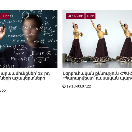
ԼՈՒՐ
ԳԼԽԱՎՈՐ
ԼՈՒՐ
արապմունքներ՝ 12-րդ
Ներբուհական քննություն ՀՊՄՀ
ների աշակերտների
«Պարարվեստ՝ դասական պար
19:18-03.07.22
4.22