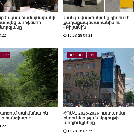
րժական համալսարանի
Մանկավարժականը դիմում է
նտրվեց պրոֆեսոր
քաղաքապետարանին ու
Գևորգյանը
«Բիլայնին»
3.22
12:03-28.09.21
ԼՈՒՐ
ԳԼԽԱՎՈՐ
ԼՈՒՐ
մարզում սահմանային
ՀՊՄՀ. 2025-2026 ուստարվա
ը հանգիստ է
ընդունելության մրցույթի
արդյունքները
9.22
18:28-18.07.25