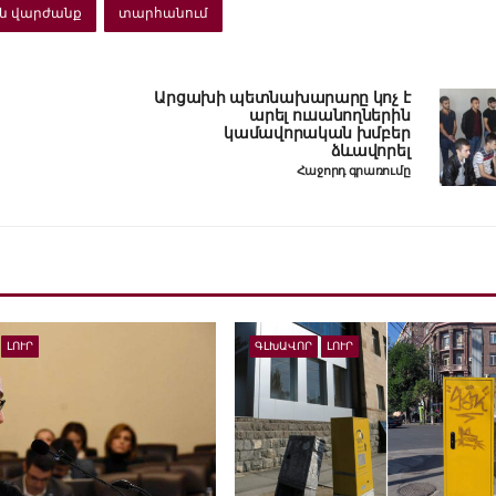
ն վարժանք
տարհանում
Արցախի պետնախարարը կոչ է
արել ուսանողներին
կամավորական խմբեր
ձևավորել
Հաջորդ գրառումը
ԼՈՒՐ
ԳԼԽԱՎՈՐ
ԼՈՒՐ