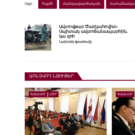
tags:
հպմհ
մանկավարժական
ուսումնակա
Ավտովթար Ծաղկահովիտ-
Սպիտակ ավտոճանապարհին․
կա զոհ
Նախորդ գրառումը
ԱՌՆՉՎՈՂ ՆՅՈՒԹԵՐ
ԳԼԽԱՎՈՐ
ԼՈՒՐ
ԳԼԽԱՎՈՐ