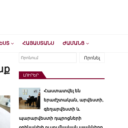
ԵՍՏ
ՀԱՅԱՍՏԱՆՍ
ԺԱՄԱՆՑ
Որոնել
Որոնել
նք
ԼՈՒՐԵՐ
Հաստատվել են
երաժշտական, արվեստի,
գեղարվեստի և
պարարվեստի դպրոցների
օրինակելի ուսումնական պլանները