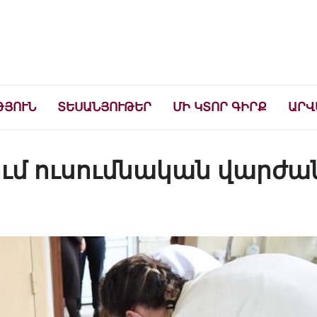
ների համար
ԹՅՈՒՆ
ՏԵՍԱՆՅՈՒԹԵՐ
ՄԻ ԿՏՈՐ ԳԻՐՔ
ԱՐՎ
մ ուսումնական վարժա