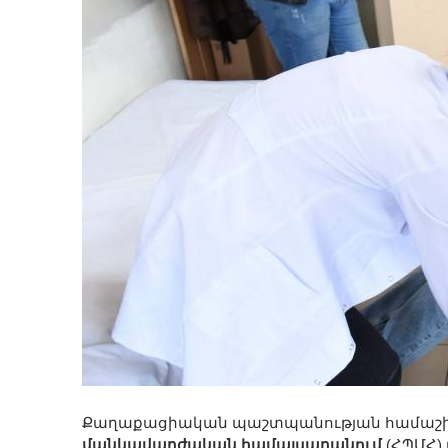
Քաղաքացիական պաշտպանության համաշխ
մանկավարժական համալսարանում
(ՀՊՄՀ)