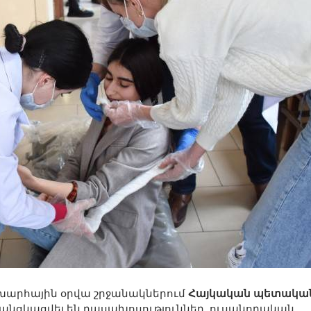
արհային օրվա շրջանակներում
Հայկական պետակա
 անցկացվել են դասախոսություններ, ուսանողական