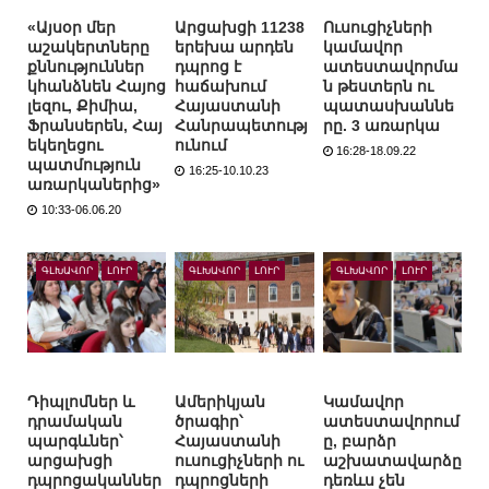
«Այսօր մեր
Արցախցի 11238
Ուսուցիչների
աշակերտները
երեխա արդեն
կամավոր
քննություններ
դպրոց է
ատեստավորմա
կհանձնեն Հայոց
հաճախում
ն թեստերն ու
լեզու, Քիմիա,
Հայաստանի
պատասխաննե
Ֆրանսերեն, Հայ
Հանրապետությ
րը. 3 առարկա
եկեղեցու
ունում
16:28-18.09.22
պատմություն
16:25-10.10.23
առարկաներից»
10:33-06.06.20
ԳԼԽԱՎՈՐ
ԼՈՒՐ
ԳԼԽԱՎՈՐ
ԼՈՒՐ
ԳԼԽԱՎՈՐ
ԼՈՒՐ
Դիպլոմներ և
Ամերիկյան
Կամավոր
դրամական
ծրագիր՝
ատեստավորում
պարգևներ՝
Հայաստանի
ը, բարձր
արցախցի
ուսուցիչների ու
աշխատավարձը
դպրոցականներ
դպրոցների
դեռևս չեն