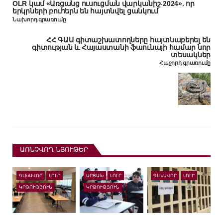
OLR կամ «Առցանց ուսուցման վարկանիշ-2024». որ
երկրների բուհերն են հայտնվել ցանկում
Նախորդ գրառումը
ՀՀ ԳԱԱ գիտաշխատողները հայտնաբերել են
գիտության և Հայաստանի ֆաունայի համար նոր
տեսակներ
Հաջորդ գրառումը
ԱՌՆՉՎՈՂ ՆՅՈՒԹԵՐ
ԳԼԽԱՎՈՐ
ԼՈՒՐ
ԱՐՑԱԽ
ԼՈՒՐ
ԳԼԽԱՎՈՐ
ԼՈՒՐ
ԿՐԹՈՒԹՅՈՒՆ
ԿՐԹՈՒԹՅՈՒՆ