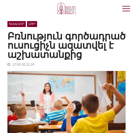
Skip
Skip
to
to
navigation
content
ԳԼԽԱՎՈՐ
ԼՈՒՐ
Բռնություն գործադրած
ուսուցիչն ազատվել է
աշխատանքից
17:53-10.12.24