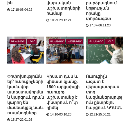
ին
վարչական
բարձրացնում
աշխատողների
կրթության
17:18-06.04.22
համար
որակը.
փորձագետ
10:29-29.12.21
17:37-06.11.23
ԳԼԽԱՎՈՐ
ԼՈՒՐ
ԳԼԽԱՎՈՐ
ԽՃԱՆԿԱՐ
ԳԼԽԱՎՈՐ
ԼՈՒՐ
Փոփոխությունն
Կիսատ դաս և
Ուսուցիչն
եր՝ ուսուցիչների
կիսատ կյանք.
ազատ է
կամավոր
1500 արցախցի
վերապատրաս
ատեստավորմա
ուսուցիչ
տող
ն կարգում. դրան
աշխատանք է
կազմակերպությ
կարող են
փնտրում. ո՞ւր
ուն ընտրելու
մասնակցել նաև
դիմել
հարցում. ԿԳՄՍՆ
ուսանողները
14:10-03.10.23
12:21-25.06.21
15:27-22.01.26