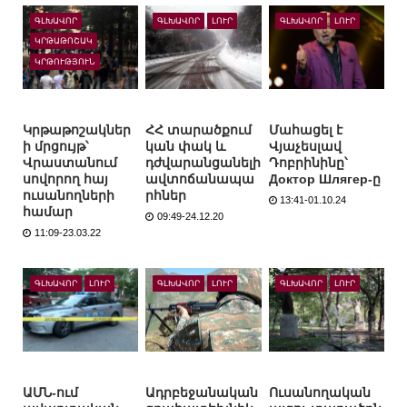
ԳԼԽԱՎՈՐ
ԳԼԽԱՎՈՐ
ԼՈՒՐ
ԳԼԽԱՎՈՐ
ԼՈՒՐ
ԿՐԹԱԹՈՇԱԿ
ԿՐԹՈՒԹՅՈՒՆ
Կրթաթոշակներ
ՀՀ տարածքում
Մահացել է
ի մրցույթ՝
կան փակ և
Վյաչեսլավ
Վրաստանում
դժվարանցանելի
Դոբրինինը՝
սովորող հայ
ավտոճանապա
Доктор Шлягер-ը
ուսանողների
րհներ
13:41-01.10.24
համար
09:49-24.12.20
11:09-23.03.22
ԳԼԽԱՎՈՐ
ԼՈՒՐ
ԳԼԽԱՎՈՐ
ԼՈՒՐ
ԳԼԽԱՎՈՐ
ԼՈՒՐ
ԱՄՆ-ում
Ադրբեջանական
Ուսանողական