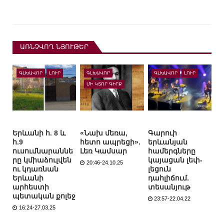
ԱՌՆՉՎՈՂ ՆՅՈՒԹԵՐ
ԳԼԽԱՎՈՐ
ԼՈՒՐ
ԳԼԽԱՎՈՐ
ԳԼԽԱՎՈՐ
ԼՈՒՐ
ՄԻ ԿՏՈՐ ԳԻՐՔ
Երևանի հ. 8 և
«Նախ մեռա,
Գարուի
հ.9
հետո ապրեցի».
երևանյան
ուսումնարաննե
Լեռ Կամսար
համերգները
րը կմիաձուլվեն
կայացան լեփ-
20:46-24.10.25
ու կդառնան
լեցուն
Երևանի
դահլիճում.
արհեստի
տեսանյութ
պետական քոլեջ
23:57-22.04.22
16:24-27.03.25