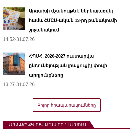
Արցախի մշակույթն է ներկայացվել
համաՀՄԸՄ-ական 13-րդ բանակումի
շրջանակում
14:52-31.07.26
ՀՊՄՀ. 2026-2027 ուստարվա
ընդունելության լրացուցիչ փուլի
արդյունքները
13:27-31.07.26
Բոլոր հրապարակումները
ԱՄԵՆԱԸՆԹԵՐՑՎԱԾՆԵՐԸ 1 ԱՄՍՈՒՄ