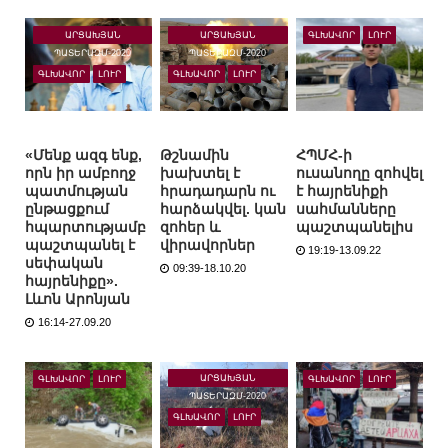
ԱՐՑԱԽՅԱՆ
ԱՐՑԱԽՅԱՆ
ԳԼԽԱՎՈՐ
ԼՈՒՐ
ՊԱՏԵՐԱԶՄ-2020
ՊԱՏԵՐԱԶՄ-2020
ԳԼԽԱՎՈՐ
ԼՈՒՐ
ԳԼԽԱՎՈՐ
ԼՈՒՐ
«Մենք ազգ ենք,
Թշնամին
ՀՊՄՀ-ի
որն իր ամբողջ
խախտել է
ուսանողը զոհվել
պատմության
հրադադարն ու
է հայրենիքի
ընթացքում
հարձակվել. կան
սահմանները
հպարտությամբ
զոհեր և
պաշտպանելիս
պաշտպանել է
վիրավորներ
19:19-13.09.22
սեփական
09:39-18.10.20
հայրենիքը».
Լևոն Արոնյան
16:14-27.09.20
ԱՐՑԱԽՅԱՆ
ԳԼԽԱՎՈՐ
ԼՈՒՐ
ԳԼԽԱՎՈՐ
ԼՈՒՐ
ՊԱՏԵՐԱԶՄ-2020
ԳԼԽԱՎՈՐ
ԼՈՒՐ