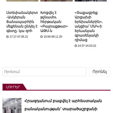
Ստեփանակերտ
Խոցվել է
«Տաքացրեք
-Ասկերան
թշնամու
Արցախի
ճանապարհին
հերթական
երեխաներին».
մեքենան ընկել է
«Բայրաքթար»
ակցիա՝ ՄԱԿ-ի
գետը. կա զոհ
ԱԹՍ-ն
երևանյան
գրասենյակի
17:17-07.05.21
15:00-08.11.20
դիմաց
14:37-24.03.22
Որոնել
Որոնել
ԼՈՒՐԵՐ
Հրազդանում բացվել է արհեստական ​​
բանականության՝ տարածաշրջանի