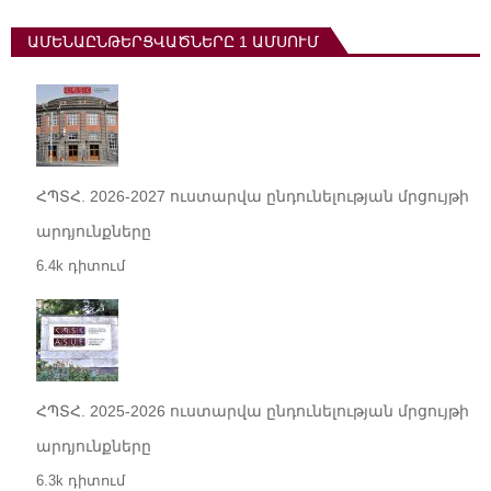
ԱՄԵՆԱԸՆԹԵՐՑՎԱԾՆԵՐԸ 1 ԱՄՍՈՒՄ
ՀՊՏՀ. 2026-2027 ուստարվա ընդունելության մրցույթի
արդյունքները
6.4k դիտում
ՀՊՏՀ. 2025-2026 ուստարվա ընդունելության մրցույթի
արդյունքները
6.3k դիտում