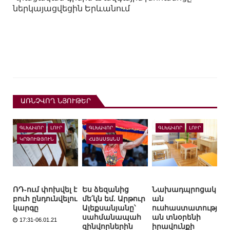
ներկայացվեցին Երևանում
ԱՌՆՉՎՈՂ ՆՅՈՒԹԵՐ
ԳԼԽԱՎՈՐ
ԼՈՒՐ
ԳԼԽԱՎՈՐ
ԳԼԽԱՎՈՐ
ԼՈՒՐ
ԿՐԹՈՒԹՅՈՒՆ
ՀԱՅԱՍՏԱՆՍ
ՌԴ-ում փոխվել է
Ես ձեզանից
Նախադպրոցակ
բուհ ընդունվելու
մե՛կն եմ. Արթուր
ան
կարգը
Ալեքսանյանը՝
ուսհաստատությ
սահմանապահ
ան տնօրենի
17:31-06.01.21
զինվորներին
իրավունքի