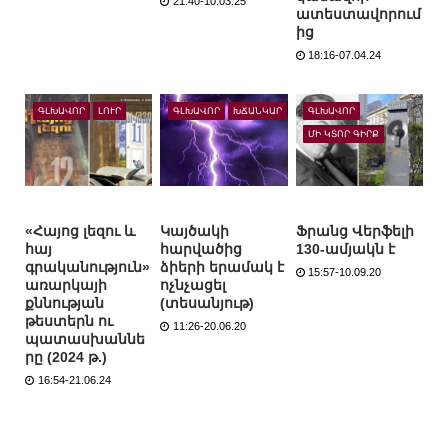
21:40-10.03.25
ատեստավորում
ից
18:16-07.04.24
ԳԼԽԱՎՈՐ
ԼՈՒՐ
ԳԼԽԱՎՈՐ
ԽՃԱՆԿԱՐ
ԳԼԽԱՎՈՐ
ՄԻ ԿՏՈՐ ԳԻՐՔ
«Հայոց լեզու և
Կայծակի
Ֆրանց Վերֆելի
հայ
հարվածից
130-ամյակն է
գրականություն»
ձիերի երամակ է
15:57-10.09.20
առարկայի
ոչնչացել
քննության
(տեսանյութ)
թեստերն ու
11:26-20.06.20
պատասխաննե
րը (2024 թ.)
16:54-21.06.24