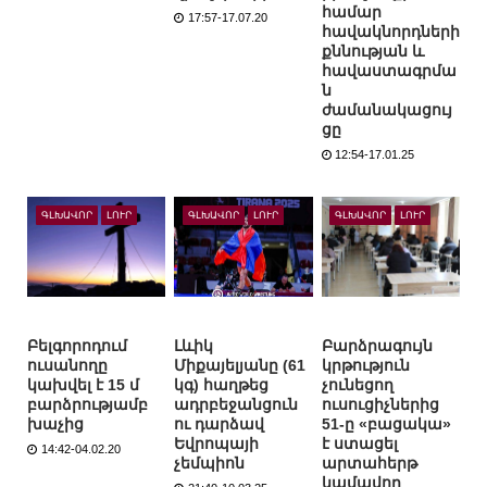
համար
17:57-17.07.20
հավակնորդների
քննության և
հավաստագրմա
ն
ժամանակացույ
ցը
12:54-17.01.25
ԳԼԽԱՎՈՐ
ԼՈՒՐ
ԳԼԽԱՎՈՐ
ԼՈՒՐ
ԳԼԽԱՎՈՐ
ԼՈՒՐ
Բելգորոդում
Լևիկ
Բարձրագույն
ուսանողը
Միքայելյանը (61
կրթություն
կախվել է 15 մ
կգ) հաղթեց
չունեցող
բարձրությամբ
ադրբեջանցուն
ուսուցիչներից
խաչից
ու դարձավ
51-ը «բացակա»
Եվրոպայի
է ստացել
14:42-04.02.20
չեմպիոն
արտահերթ
կամավոր