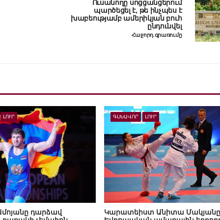
Ուսանողը սոցցանցերում
պարծեցել է, թե ինչպես է
խաբեությամբ ամերիկյան բուհ
ընդունվել
Հաջորդ գրառումը
ԼՈՒՐ
ԳԼԽԱՎՈՐ
ԼՈՒՐ
Ամոյանը դարձավ
Կարատեիստ Անիտա Մակյանը