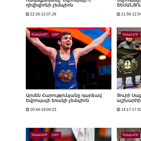
հավաքականը՝ Եվրոպայի C
Եվրոպայի
դիվիզիոնի չեմպիոն
ՏԵՍԱՆՅՈ
22:26-12.07.26
21:56-12.0
ԳԼԽԱՎՈՐ
ԼՈՒՐ
ԳԼԽԱՎՈՐ
Արսեն Հարությունյանը դարձավ
Յուրի Սա
Եվրոպայի եռակի չեմպիոն
աշխարհի
20:44-19.04.23
14:17-17.0
ԳԼԽԱՎՈՐ
ԼՈՒՐ
ԳԼԽԱՎՈՐ