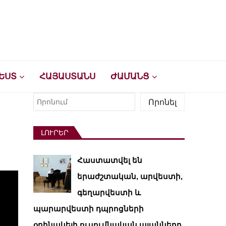
ԵՍՏ
ՀԱՅԱՍՏԱՆՍ
ԺԱՄԱՆՑ
Որոնել
Որոնել
ԼՈՒՐԵՐ
Հաստատվել են
երաժշտական, արվեստի,
գեղարվեստի և
պարարվեստի դպրոցների
օրինակելի ուսումնական պլանները