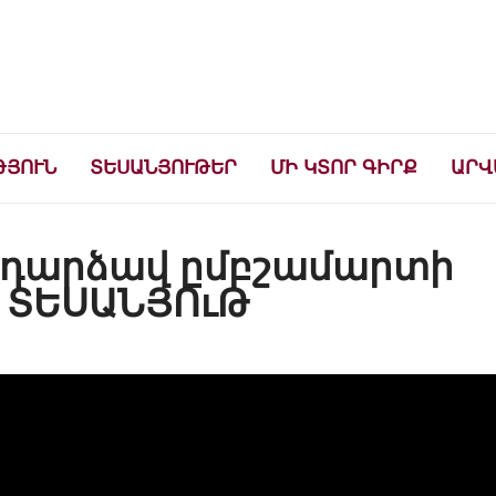
ների համար
ԹՅՈՒՆ
ՏԵՍԱՆՅՈՒԹԵՐ
ՄԻ ԿՏՈՐ ԳԻՐՔ
ԱՐՎ
 դարձավ ըմբշամարտի
. ՏԵՍԱՆՅՈւԹ