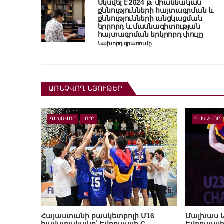
Սկսվել է 2024 թ. միասնական
քննությունների հայտագրման և
քննությունների անցկացման
երրորդ և մասնագիտության
հայտագրման երկրորդ փուլը
Նախորդ գրառումը
ԱՌՆՉՎՈՂ ՆՅՈՒԹԵՐ
ԳԼԽԱՎՈՐ
ԼՈՒՐ
ԳԼԽԱՎՈՐ
Հայաստանի բասկետբոլի Մ16
Մալխաս 