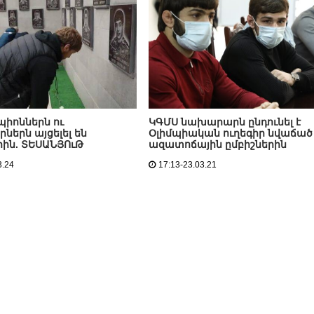
պիոններն ու
ԿԳՄՍ նախարարն ընդունել է
ներն այցելել են
Օլիմպիական ուղեգիր նվաճած
րին. ՏԵՍԱՆՅՈւԹ
ազատոճային ըմբիշներին
3.24
17:13-23.03.21