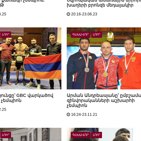
 քառակի չեմպիոն.
Եվրոպական ամառային երրոր
ւԹ
խաղերի բրոնզե մեդալակիր
4.25
20:16-23.06.23
ԼՈՒՐ
ԳԼԽԱՎՈՐ
ԼՈՒՐ
քունցը՝ GBC վարկածով
Արման Անդրեասյանը՝ ըմբշամ
 չեմպիոն
զինվորականների աշխարհի
չեմպիոն
2.25
16:24-23.11.21
ԼՈՒՐ
ԳԼԽԱՎՈՐ
ԼՈՒՐ