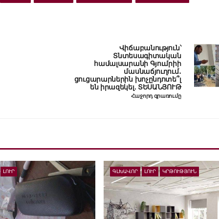
Վիճաբանություն՝
Տնտեսագիտական
համալսարանի Գյումրիի
մասնաճյուղում․
ցուցարարներին խոչընդոտե՞լ
են իրազեկել. ՏԵՍԱՆՅՈՒԹ
Հաջորդ գրառումը
ԼՈՒՐ
ԳԼԽԱՎՈՐ
ԼՈՒՐ
ԿՐԹՈՒԹՅՈՒՆ