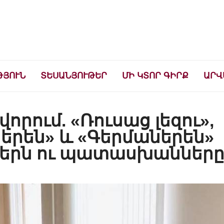
ների համար
ԹՅՈՒՆ
ՏԵՍԱՆՅՈՒԹԵՐ
ՄԻ ԿՏՈՐ ԳԻՐՔ
ԱՐՎ
ում. «Ռուսաց լեզու»,
սերեն» և «Գերմաներեն»
երն ու պատասխաններ