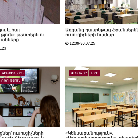
զու և հայ
Առցանց դասընթաց ֆրանսերե
յուն». թեստերն ու
ուսուցիչների համար
անները
12:39-30.07.25
1.23
ԿՐԹՈՒԹՅՈՒՆ
ԳԼԽԱՎՈՐ
ԼՈՒՐ
ԿՐԹՈՒԹՅՈՒՆ
ներ՝ ուսուցիչների
«Կենսաբանություն»,
oogle Classroom» և
«Աշխարհագրություն». թեստերն