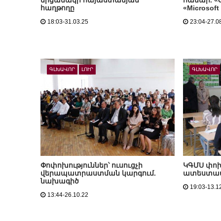
հաղթողը
«Microsoft
18:03-31.03.25
23:04-27.0
ԳԼԽԱՎՈՐ
ԼՈՒՐ
ԳԼԽԱՎՈՐ
Փոփոխություններ՝ ուսուցչի
ԿԳՄՍ փո
վերապատրաստման կարգում.
ատեստավ
նախագիծ
19:03-13.1
13:44-26.10.22