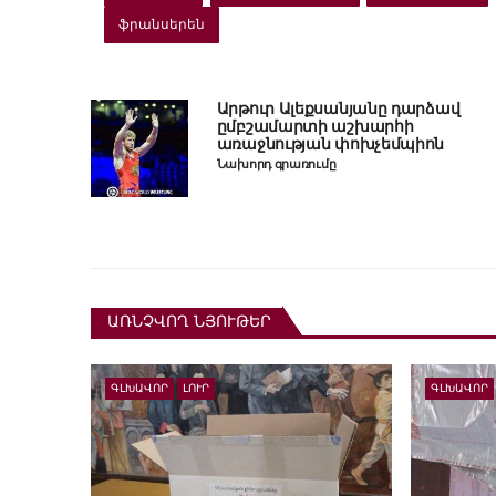
ֆրանսերեն
Արթուր Ալեքսանյանը դարձավ
ըմբշամարտի աշխարհի
առաջնության փոխչեմպիոն
Նախորդ գրառումը
ԱՌՆՉՎՈՂ ՆՅՈՒԹԵՐ
ԳԼԽԱՎՈՐ
ԼՈՒՐ
ԳԼԽԱՎՈՐ