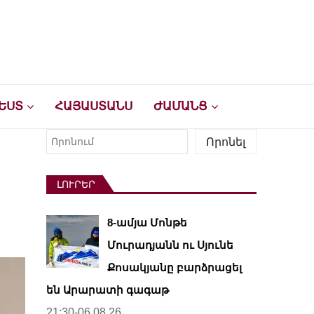
ԵՍՏ
ՀԱՅԱՍՏԱՆՍ
ԺԱՄԱՆՑ
Որոնել
Որոնել
ԼՈՒՐԵՐ
ը
8-ամյա Մոնթե
Մուրադյանն ու Սյունե
Քոսակյանը բարձրացել
են Արարատի գագաթ
21:30-06.08.26