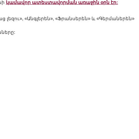
անի
կամավոր ատեստավորման առաջին օրն էր:
աց լեզու», «Անգլերեն», «Ֆրանսերեն» և «Գերմաներեն»
ները: