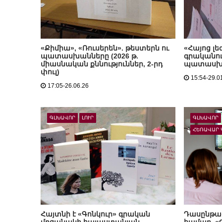
«Քիմիա», «Ռուսերեն». թեստերն ու
«Հայոց լե
պատասխանները (2026 թ.
գրականութ
միասնական քննություններ, 2-րդ
պատասխ
փուլ)
15:54-29.0
17:05-26.06.26
ԳԼԽԱՎՈՐ
ԼՈՒՐ
ԳԼԽԱՎՈՐ
ՀԵՌԱՎԱՐ 
Հայտնի է «Գոնկուր» գրական
Դասընթաց
մրցանակի հայաստանյան
համար. «G