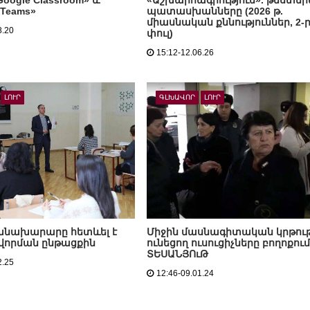
 Teams»
պատասխանները (2026 թ.
միասնական քննություններ, 2-
8.20
փուլ)
15:12-12.06.26
ԼՈՒՐ
ԳԼԽԱՎՈՐ
ԼՈՒՐ
խնախարարը հետևել է
Միջին մասնագիտական կրթութ
որման ընթացքին
ունեցող ուսուցիչները բողոքում
ՏԵՍԱՆՅՈւԹ
2.25
12:46-09.01.24