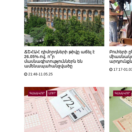
ՃՇՀԱՀ դիմորդների թիվը աճել է
Բուհերի ը
26.05%-ով. ո՞ր
միասնակա
մասնագիտություններն են
արդյունք
ամենապահանջվածը
17:17-01.0
21:48-11.05.25
ԳԼԽԱՎՈՐ
ԼՈՒՐ
ԳԼԽԱՎՈՐ