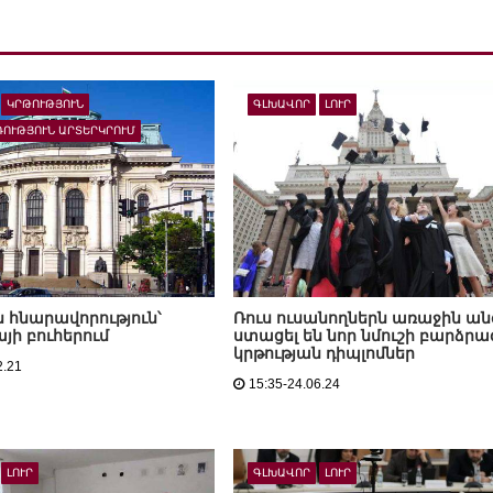
ԿՐԹՈՒԹՅՈՒՆ
ԳԼԽԱՎՈՐ
ԼՈՒՐ
ՌՈՒԹՅՈՒՆ ԱՐՏԵՐԿՐՈՒՄ
ն հնարավորություն՝
Ռուս ուսանողներն առաջին ա
յի բուհերում
ստացել են նոր նմուշի բարձրա
կրթության դիպլոմներ
2.21
15:35-24.06.24
ԼՈՒՐ
ԳԼԽԱՎՈՐ
ԼՈՒՐ