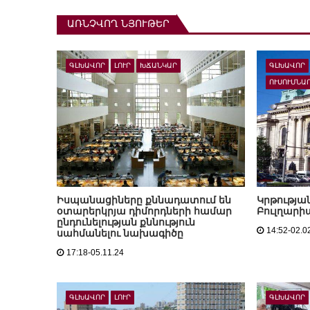
ԱՌՆՉՎՈՂ ՆՅՈՒԹԵՐ
ԳԼԽԱՎՈՐ
ԼՈՒՐ
ԽՃԱՆԿԱՐ
ԳԼԽԱՎՈՐ
ՈՒՍՈՒՄՆԱ
Իսպանացիները քննադատում են
Կրթությա
օտարերկրյա դիմորդների համար
Բուլղարիա
ընդունելության քննություն
14:52-02.0
սահմանելու նախագիծը
17:18-05.11.24
ԳԼԽԱՎՈՐ
ԼՈՒՐ
ԳԼԽԱՎՈՐ