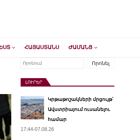
ԵՍՏ
ՀԱՅԱՍՏԱՆՍ
ԺԱՄԱՆՑ
Որոնել
Որոնել
ԼՈՒՐԵՐ
Կրթաթոշակների մրցույթ՝
Ավստրիայում ուսանելու
համար
17:44-07.08.26