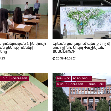
նդունելության 1-ին փուլի
Երևան քաղաքում պետք է ոչ մ
ն քննությունների
բուհ չլինի. Նիկոլ Փաշինյան.
ները
ՏԵՍԱՆՅՈւԹ
3.23
20:39-16.03.24
ԼՈՒՐ
ԿՐԹՈՒԹՅՈՒՆ
ԳԼԽԱՎՈՐ
ԿՐԹՈՒԹՅՈՒՆ
ՈՒՍՈՒՄՆԱՌՈՒԹՅՈՒՆ ՀԱՅԱՍՏԱՆՈՒՄ