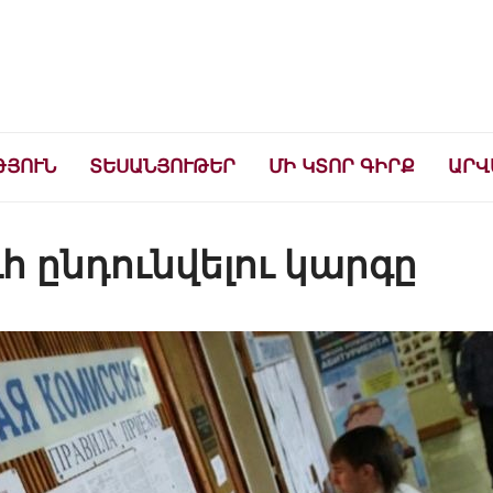
ների համար
ԹՅՈՒՆ
ՏԵՍԱՆՅՈՒԹԵՐ
ՄԻ ԿՏՈՐ ԳԻՐՔ
ԱՐՎ
ւհ ընդունվելու կարգը