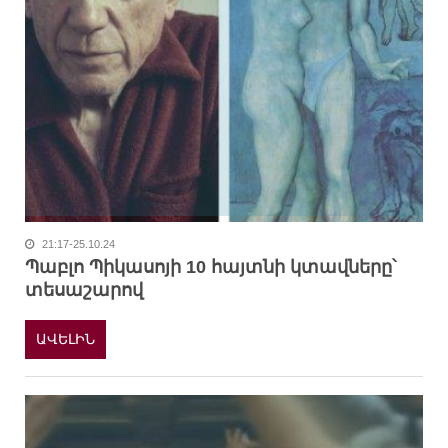
21:17-25.10.24
Պաբլո Պիկասոյի 10 հայտնի կտավները՝
տեսաշարով
ԱՎԵԼԻՆ