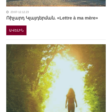
23:07-12.12.23
Ռիչարդ Կլայդերման. «Lettre à ma mère»
ԱՎԵԼԻՆ