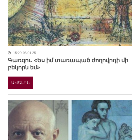
15:29-06.01.25
Գառզու. «Ես իմ տառապած ժողովրդի մի
բեկորն եմ»
ԱՎԵԼԻՆ