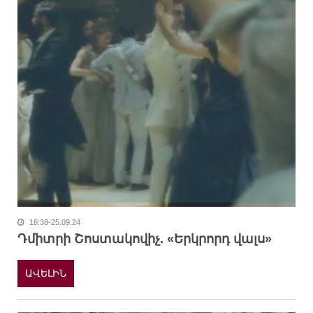
16:38-25.09.24
Դմիտրի Շոստակովիչ. «Երկրորդ վալս»
ԱՎԵԼԻՆ