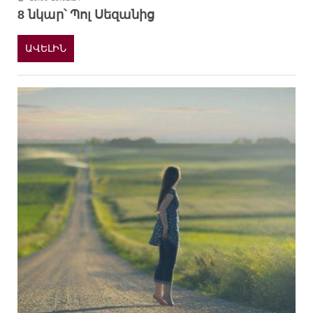
8 նկար՝ Պոլ Սեզանից
ԱՎԵԼԻՆ