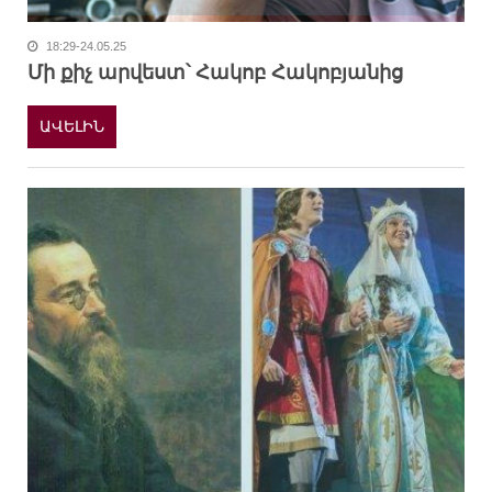
18:29-24.05.25
Մի քիչ արվեստ՝ Հակոբ Հակոբյանից
ԱՎԵԼԻՆ