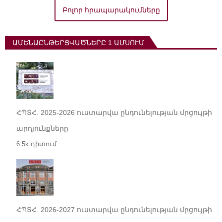
Բոլոր հրապարակումները
ԱՄԵՆԱԸՆԹԵՐՑՎԱԾՆԵՐԸ 1 ԱՄՍՈՒՄ
ՀՊՏՀ. 2025-2026 ուստարվա ընդունելության մրցույթի
արդյունքները
6.5k դիտում
ՀՊՏՀ. 2026-2027 ուստարվա ընդունելության մրցույթի