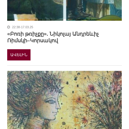
22:38-17.03.25
«Բոռի թռիչքը». Նիկոլայ Անդրեևիչ
Ռիմսկի–Կորսակով
ԱՎԵԼԻՆ