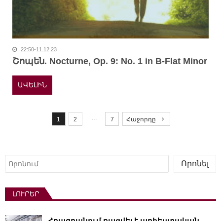
22:50-11.12.23
Շոպեն. Nocturne, Op. 9: No. 1 in B-Flat Minor
ԱՎԵԼԻՆ
P
o
…
1
2
7
Հաջորդը
s
t
s
Որոնել
Որոնել
p
a
ԼՈՒՐԵՐ
g
i
Հրազդանում բացվել է արհեստական ​​