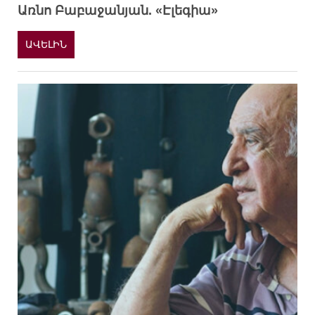
Առնո Բաբաջանյան. «Էլեգիա»
ԱՎԵԼԻՆ