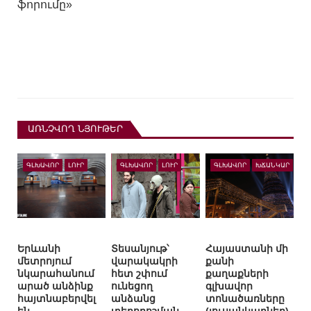
ֆորումը»
ԱՌՆՉՎՈՂ ՆՅՈՒԹԵՐ
ԳԼԽԱՎՈՐ
ԼՈՒՐ
ԳԼԽԱՎՈՐ
ԼՈՒՐ
ԳԼԽԱՎՈՐ
ԽՃԱՆԿԱՐ
Երևանի
Տեսանյութ՝
Հայաստանի մի
մետրոյում
վարակակրի
քանի
նկարահանում
հետ շփում
քաղաքների
արած անձինք
ունեցող
գլխավոր
հայտնաբերվել
անձանց
տոնածառները