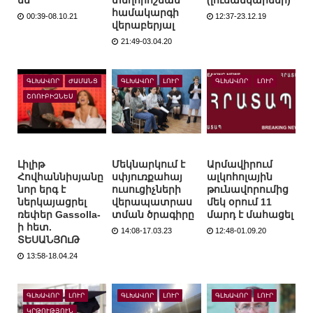
են
տեղորոշման
(լուսանկարներ)
համակարգի
00:39-08.10.21
12:37-23.12.19
վերաբերյալ
21:49-03.04.20
ԳԼԽԱՎՈՐ
ԺԱՄԱՆՑ
ԳԼԽԱՎՈՐ
ԼՈՒՐ
ԳԼԽԱՎՈՐ
ԼՈՒՐ
ՇՈՈՒԲԻԶՆԵՍ
Լիլիթ
Մեկնարկում է
Արմավիրում
Հովհաննիսյանը
սփյուռքահայ
ալկոհոլային
նոր երգ է
ուսուցիչների
թունավորումից
ներկայացրել
վերապատրաս
մեկ օրում 11
ռեփեր Gassolla-
տման ծրագիրը
մարդ է մահացել
ի հետ.
14:08-17.03.23
12:48-01.09.20
ՏԵՍԱՆՅՈւԹ
13:58-18.04.24
ԳԼԽԱՎՈՐ
ԼՈՒՐ
ԳԼԽԱՎՈՐ
ԼՈՒՐ
ԳԼԽԱՎՈՐ
ԼՈՒՐ
ԿՐԹՈՒԹՅՈՒՆ