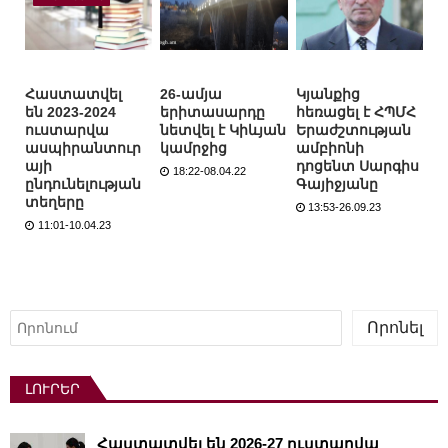
Հաստատվել
26-ամյա
Կյանքից
են 2023-2024
երիտասարդը
հեռացել է ՀՊՄՀ
ուստարվա
նետվել է Կիևյան
Երաժշտության
ասպիրանտուր
կամրջից
ամբիոնի
այի
դոցենտ Սարգիս
18:22-08.04.22
ընդունելության
Գայիջյանը
տեղերը
13:53-26.09.23
11:01-10.04.23
Որոնել
Որոնել
ԼՈՒՐԵՐ
Հաստատվել են 2026-27 ուստարվա