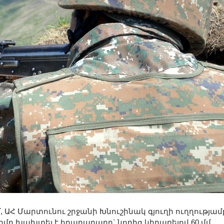
մ
, ԱՀ Մարտունու շրջանի Խնուշինակ գյուղի ուղղությամ
ը խախտել է հրադադարը` նորից կիրառելով 60 մմ