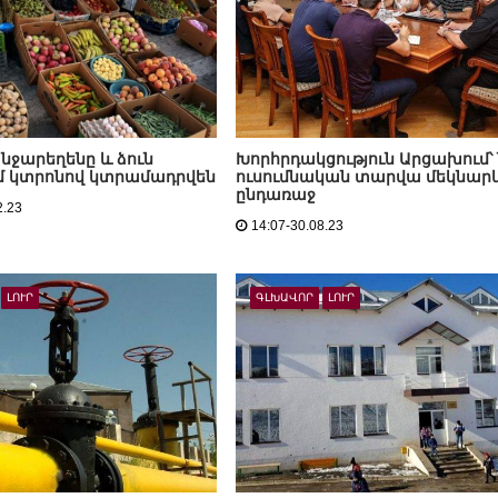
անջարեղենը և ձուն
Խորհրդակցություն Արցախում՝ 
մ կտրոնով կտրամադրվեն
ուսումնական տարվա մեկնար
ընդառաջ
2.23
14:07-30.08.23
ԼՈՒՐ
ԳԼԽԱՎՈՐ
ԼՈՒՐ