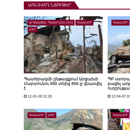
ԱՌՆՉՎՈՂ ՆՅՈՒԹԵՐ
ԱՐՑԱԽՅԱՆ ՊԱՏԵՐԱԶՄ-2020
ԳԼԽԱՎՈՐ
ԳԼԽԱՎՈՐ
ԼՈՒՐ
Պատերազմի ընթացքում Արցախի
ՊԲ ստորա
Մարտունու 950 տնից 850-ը վնասվել
բացել ադ
է
ուղղությա
11:41-26.12.20
12:04-07.0
ԳԼԽԱՎՈՐ
ԼՈՒՐ
ԳԼԽԱՎՈՐ