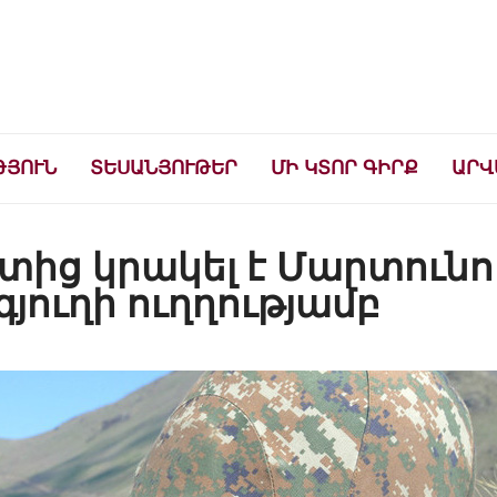
ների համար
ԹՅՈՒՆ
ՏԵՍԱՆՅՈՒԹԵՐ
ՄԻ ԿՏՈՐ ԳԻՐՔ
ԱՐՎ
ից կրակել է Մարտունո
յուղի ուղղությամբ