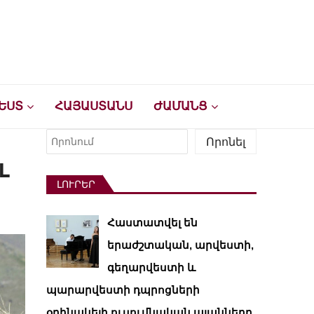
ԵՍՏ
ՀԱՅԱՍՏԱՆՍ
ԺԱՄԱՆՑ
Որոնել
Որոնել
ւ
ԼՈՒՐԵՐ
Հաստատվել են
երաժշտական, արվեստի,
գեղարվեստի և
պարարվեստի դպրոցների
օրինակելի ուսումնական պլանները