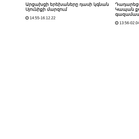
Արցախցի երեխաները դասի կգնան
Դադարեցվ
Սյունիքի մարզում
Կապան ք
գազամատ
14:55-16.12.22
13:56-02.0