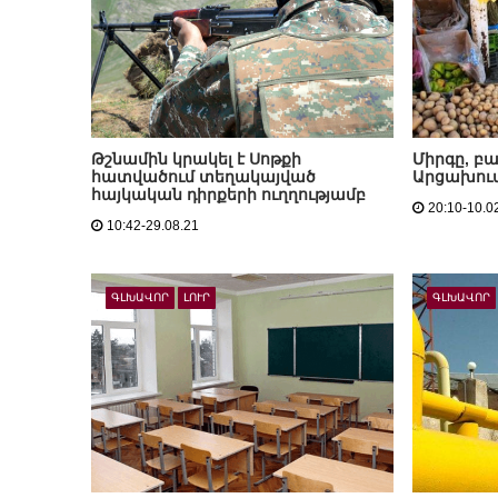
Թշնամին կրակել է Սոթքի
Միրգը, բ
հատվածում տեղակայված
Արցախու
հայկական դիրքերի ուղղությամբ
20:10-10.0
10:42-29.08.21
ԳԼԽԱՎՈՐ
ԼՈՒՐ
ԳԼԽԱՎՈՐ