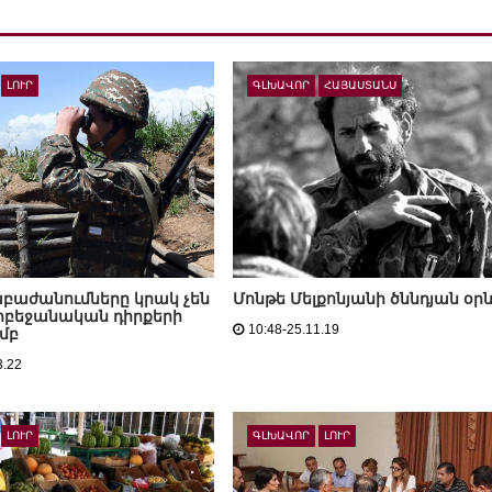
ԼՈՒՐ
ԳԼԽԱՎՈՐ
ՀԱՅԱՍՏԱՆՍ
բաժանումները կրակ չեն
Մոնթե Մելքոնյանի ծննդյան օրն
րբեջանական դիրքերի
10:48-25.11.19
մբ
3.22
ԼՈՒՐ
ԳԼԽԱՎՈՐ
ԼՈՒՐ