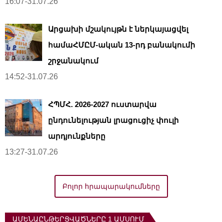
16:07-31.07.26
Արցախի մշակույթն է ներկայացվել
համաՀՄԸՄ-ական 13-րդ բանակումի
շրջանակում
14:52-31.07.26
ՀՊՄՀ. 2026-2027 ուստարվա
ընդունելության լրացուցիչ փուլի
արդյունքները
13:27-31.07.26
Բոլոր հրապարակումները
ԱՄԵՆԱԸՆԹԵՐՑՎԱԾՆԵՐԸ 1 ԱՄՍՈՒՄ