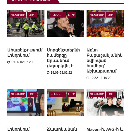
ԳԼԽԱՎՈՐ
ԼՈՒՐ
ԳԼԽԱՎՈՐ
ԼՈՒՐ
ԳԼԽԱՎՈՐ
ԼՈՒՐ
Ահաբեկչություն՝
Մորգենշտերնի
Առնո
Լոնդոնում
համերգը
Բաբաջանյանին
Երևանում
նվիրված
19:36-02.02.20
չեղարկվել է
համերգ՝
Աշխաբադում
18:06-23.01.22
12:32-11.10.22
ԳԼԽԱՎՈՐ
ԼՈՒՐ
ԳԼԽԱՎՈՐ
ԼՈՒՐ
ԳԼԽԱՎՈՐ
ԼՈՒՐ
Լոնդոնում
Ճապոնական
Macan-ի, AVG-ի և