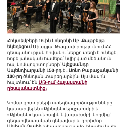
Հոկտեմբերի 16-ին Լոնդոնի Սբ. Քաթբերթ
եկեղեցում
Միացյալ Թագավորությունում ՀՀ
դեսպանության հովանու ներքո տեղի է ունեցել
հոբելյանական համերգ՝ նվիրված մեծանուն
հայ կոմպոզիտորների՝
Ալեքսանդր
Սպենդիարյանի 150-րդ
եւ
Առնո Բաբաջանյանի
100-րդ
ծննդյան տարեդարձին։ Այս մասին
հայտնում են
ՄԹ-ում Հայաստանի
դեսպանատնից։
Կոմպոզիտորների ստեղծագործությունները
կատարվել են «Քլինգեն» երգչախմբի եւ
«Քլինգեն» կամերային նվագախմբի կողմից՝
գեղարվեստական ղեկավար և դիրիժոր
Սիփան Օլահի
գլխավորությամբ, ինչպես նաեւ