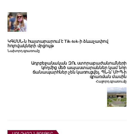
ԿԳՄՍՆ-ն հայտարարում է Tik-tok-ի ձևաչափով
հոլովակների մրցույթ
Նախորդ գրառումը
Ադրբեջանական ԶՈւ ստորաբաժանումների
կողմից մեծ ապաստարաններ կամ նոր
ճանապարհներ չեն կառուցվել. ՊՆ-ն՝ ՄԻՊ-ի
գրառման մասին
Հաջորդ գրառումը
ԱՌՆՉՎՈՂ ՆՅՈՒԹԵՐ