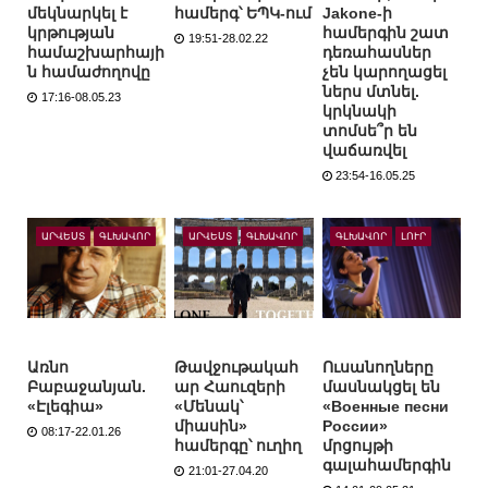
մեկնարկել է
համերգ՝ ԵՊԿ-ում
Jakone-ի
կրթության
համերգին շատ
19:51-28.02.22
համաշխարհայի
դեռահասներ
ն համաժողովը
չեն կարողացել
ներս մտնել.
17:16-08.05.23
կրկնակի
տոմսե՞ր են
վաճառվել
23:54-16.05.25
ԱՐՎԵՍՏ
ԳԼԽԱՎՈՐ
ԱՐՎԵՍՏ
ԳԼԽԱՎՈՐ
ԳԼԽԱՎՈՐ
ԼՈՒՐ
Առնո
Թավջութակահ
Ուսանողները
Բաբաջանյան.
ար Հաուզերի
մասնակցել են
«Էլեգիա»
«Մենակ՝
«Военные песни
միասին»
России»
08:17-22.01.26
համերգը՝ ուղիղ
մրցույթի
գալահամերգին
21:01-27.04.20