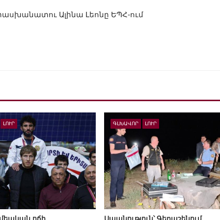
տասխանատու Ալինա Լեոնը ԵՊՀ-ում
ԼՈՒՐ
ԳԼԽԱՎՈՐ
ԼՈՒՐ
մեական ոճի
Սպանություն՝ Գեղաշենում.