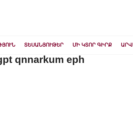
ների համար
ԹՅՈՒՆ
ՏԵՍԱՆՅՈՒԹԵՐ
ՄԻ ԿՏՈՐ ԳԻՐՔ
ԱՐՎ
tgpt qnnarkum eph