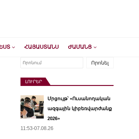
ԵՍՏ
ՀԱՅԱՍՏԱՆՍ
ԺԱՄԱՆՑ
Որոնել
Որոնել
ԼՈՒՐԵՐ
Մրցույթ՝ «Ուսանողական
ազգային կիբեռվարժանք
2026»
11:53-07.08.26