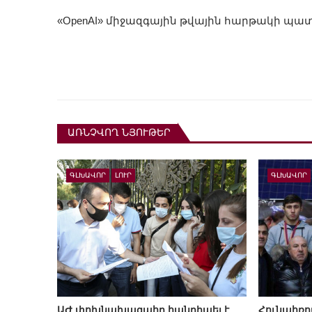
«OpenAI» միջազգային թվային հարթակի պա
ԱՌՆՉՎՈՂ ՆՅՈՒԹԵՐ
ԳԼԽԱՎՈՐ
ԼՈՒՐ
ԳԼԽԱՎՈՐ
ԱԺ փոխնախագահը հանդիպել է
Հունահռո