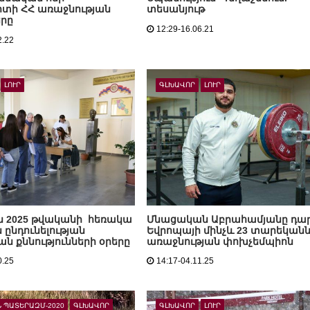
տի ՀՀ առաջնության
տեսանյութ
րը
12:29-16.06.21
2.22
ԼՈՒՐ
ԳԼԽԱՎՈՐ
ԼՈՒՐ
ն 2025 թվականի հեռակա
Մնացական Աբրահամյանը դա
 ընդունելության
Եվրոպայի մինչև 23 տարեկան
ն քննությունների օրերը
առաջնության փոխչեմպիոն
0.25
14:17-04.11.25
 ՊԱՏԵՐԱԶՄ-2020
ԳԼԽԱՎՈՐ
ԳԼԽԱՎՈՐ
ԼՈՒՐ