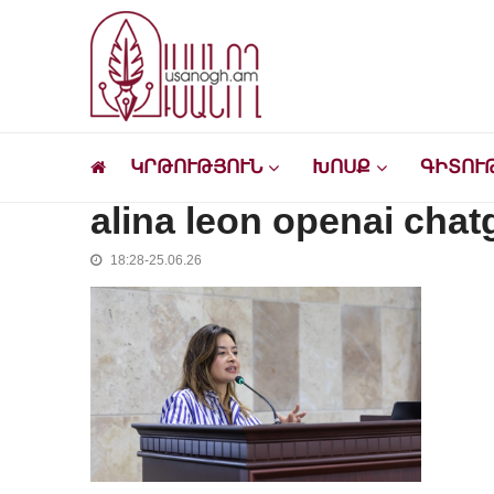
Skip
Skip
to
to
navigation
content
Ուսանող
Լրատվական-մշակութային կայք՝ ուսանող
ԿՐԹՈՒԹՅՈՒՆ
ԽՈՍՔ
ԳԻՏՈՒ
alina leon openai cha
18:28-25.06.26