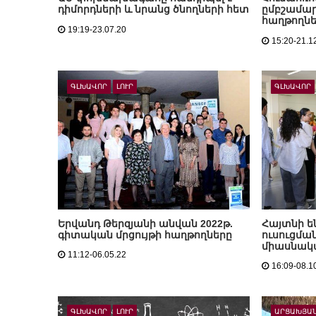
դիմորդների և նրանց ծնողների հետ
ըմբշամար
հաղթողնե
19:19-23.07.20
15:20-21.1
ԳԼԽԱՎՈՐ
ԼՈՒՐ
ԳԼԽԱՎՈՐ
Երվանդ Թերզյանի անվան 2022թ.
Հայտնի ե
գիտական մրցույթի հաղթողները
ուսուցման
միասնակա
11:12-06.05.22
16:09-08.1
ԳԼԽԱՎՈՐ
ԼՈՒՐ
ԱՐՑԱԽՅԱՆ