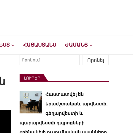
ԵՍՏ
ՀԱՅԱՍՏԱՆՍ
ԺԱՄԱՆՑ
Որոնել
Որոնել
ն
ԼՈՒՐԵՐ
Հաստատվել են
երաժշտական, արվեստի,
գեղարվեստի և
պարարվեստի դպրոցների
օրինակելի ուսումնական պլանները