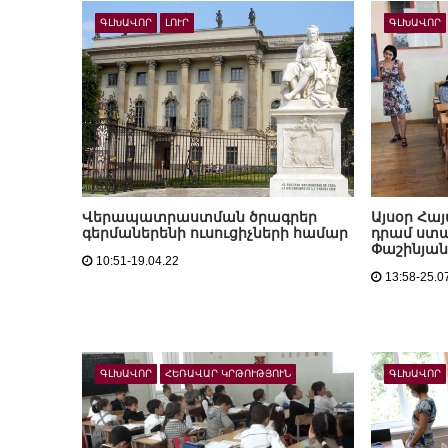
ԳԼԽԱՎՈՐ
ԼՈՒՐ
ԳԼԽԱՎՈՐ
Վերապատրաստման ծրագրեր
Այսօր Հա
գերմաներենի ուսուցիչների համար
դրամ ստա
Փաշինյան
10:51-19.04.22
13:58-25.0
ԳԼԽԱՎՈՐ
ՀԵՌԱՎԱՐ ԿՐԹՈՒԹՅՈՒՆ
ԳԼԽԱՎՈՐ