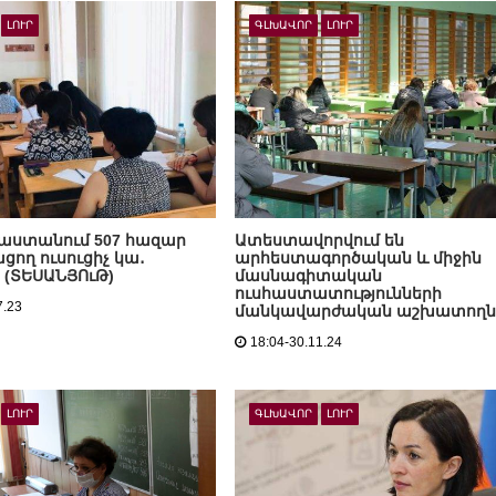
ԼՈՒՐ
ԳԼԽԱՎՈՐ
ԼՈՒՐ
յաստանում 507 հազար
Ատեստավորվում են
ցող ուսուցիչ կա․
արհեստագործական և միջին
 (ՏԵՍԱՆՅՈւԹ)
մասնագիտական
ուսհաստատությունների
7.23
մանկավարժական աշխատողն
18:04-30.11.24
ԼՈՒՐ
ԳԼԽԱՎՈՐ
ԼՈՒՐ