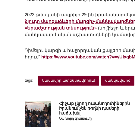
2023 թվականի ապրիլի 29-ին իրականացվելո
ձյուդո մարզաձևերի մարզիչ-մանկավարժնե
«Երաժշտության տեսություն»
(սոլֆեջո և ե
մանկավարժական աշխատողների կամավոր
Դիմելու կարգի և հաջորդական քայլերի մաս
հղում՝
https://www.youtube.com/watch?v=yUIxqbM
tags:
կամավոր ատեստավորում
մանկավարժ
Հիջաբ չկրող ուսանողուհիներին
Իրանում չեն թողնի դասերի
հաճախել
Նախորդ գրառումը