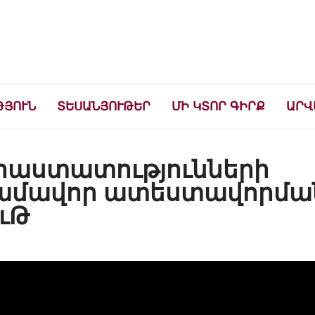
ների համար
ԹՅՈՒՆ
ՏԵՍԱՆՅՈՒԹԵՐ
ՄԻ ԿՏՈՐ ԳԻՐՔ
ԱՐՎ
աստատությունների
կամավոր ատեստավորմա
ՈւԹ