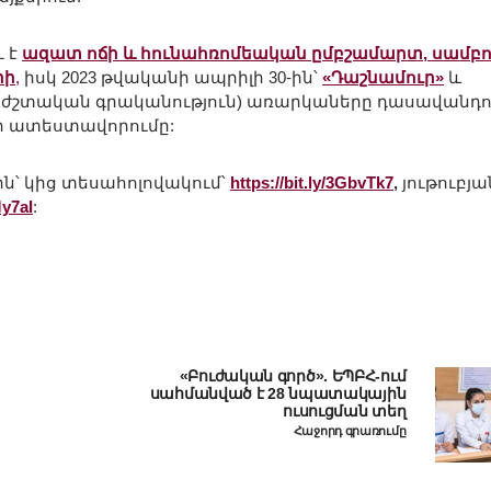
ւ է
ազատ ոճի և հունահռոմեական ըմբշամարտ, սամբո
րի
,
իսկ 2023 թվականի ապրիլի 30-ին՝
«Դաշնամուր»
և
րաժշտական գրականություն) առարկաները դասավանդ
 ատեստավորումը:
ին՝ կից տեսահոլովակում՝
https://bit.ly/3GbvTk7
,
յութուբյա
y7aI
:
«Բուժական գործ». ԵՊԲՀ-ում
սահմանված է 28 նպատակային
ուսուցման տեղ
Հաջորդ գրառումը