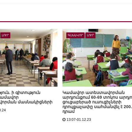
ԼՈՒՐ
ԳԼԽԱՎՈՐ
ԼՈՒՐ
յուն. ի գիտություն
Կամավոր ատեստավորման
 կամավոր
արդյունքում 60-69 տոկոս արդյ
որման մասնակիցների
ցուցաբերած ուսուցիչների
դրույքաչափը սահմանվել է 200.
0.24
դրամ
13:07-01.12.23