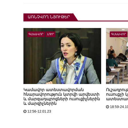
ԱՌՆՉՎՈՂ ՆՅՈՒԹԵՐ
ԳԼԽԱՎՈՐ
ԼՈՒՐ
ԳԼԽԱՎՈՐ
Կամավոր ատեստավորման
Ուշադրութ
հնարավորություն կտրվի արվեստի
ուսուցչի
և մարզադպրոցների ուսուցիչներին
ատեստավ
և մարզիչներին
18:59-24.1
12:56-12.01.23