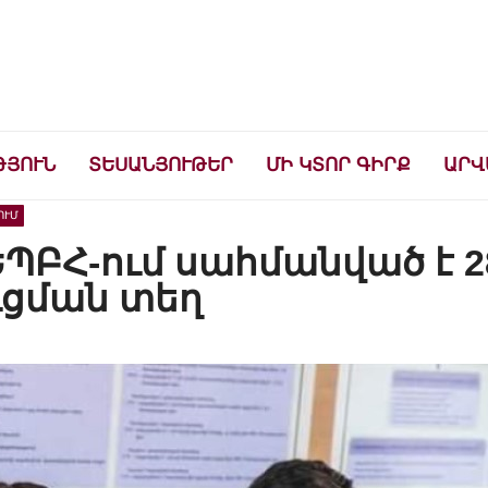
ների համար
ԹՅՈՒՆ
ՏԵՍԱՆՅՈՒԹԵՐ
ՄԻ ԿՏՈՐ ԳԻՐՔ
ԱՐՎ
ՈՒՄ
ԵՊԲՀ-ում սահմանված է 2
ւցման տեղ