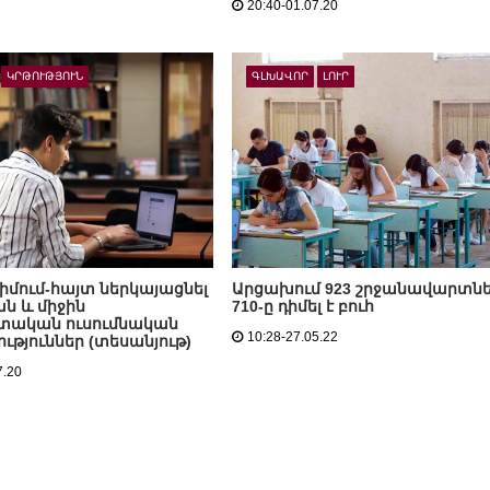
20:40-01.07.20
ԿՐԹՈՒԹՅՈՒՆ
ԳԼԽԱՎՈՐ
ԼՈՒՐ
դիմում-հայտ ներկայացնել
Արցախում 923 շրջանավարտն
ն և միջին
710-ը դիմել է բուհ
տական ուսումնական
10:28-27.05.22
թյուններ (տեսանյութ)
7.20