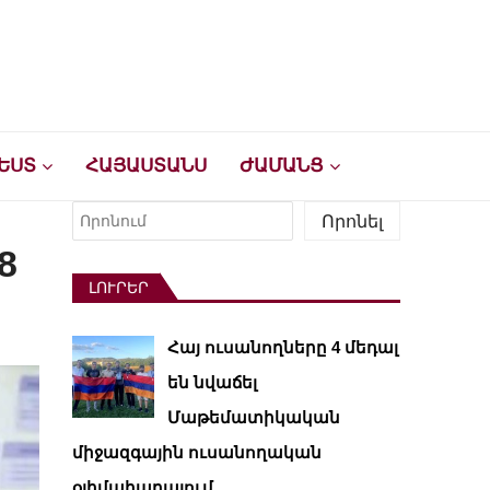
ԵՍՏ
ՀԱՅԱՍՏԱՆՍ
ԺԱՄԱՆՑ
Որոնել
Որոնել
8
ԼՈՒՐԵՐ
Հայ ուսանողները 4 մեդալ
են նվաճել
Մաթեմատիկական
միջազգային ուսանողական
օլիմպիադայում