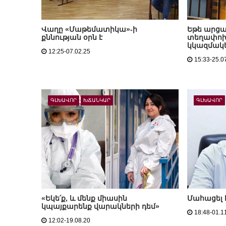
Վաղը «Մաթեմատիկա»-ի
Եթե արցա
քննության օրն է
տեղափոխե
կկազմակ
12:25-07.02.25
15:33-25.0
ԳԼԽԱՎՈՐ
ԽՃԱՆԿԱՐ
ԳԼԽԱՎՈՐ
«Եկե՛ք, և մենք միասին
Մահացել 
կպայքարենք վարակների դեմ»
18:48-01.1
12:02-19.08.20