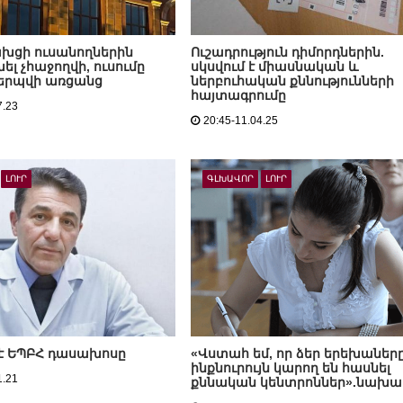
խցի ուսանողներին
Ուշադրություն դիմորդներին.
լ չհաջողվի, ուսումը
սկսվում է միասնական և
երպվի առցանց
ներբուհական քննությունների
հայտագրումը
7.23
20:45-11.04.25
ԼՈՒՐ
ԳԼԽԱՎՈՐ
ԼՈՒՐ
է ԵՊԲՀ դասախոսը
«Վստահ եմ, որ ձեր երեխաներ
ինքնուրույն կարող են հասնել
1.21
քննական կենտրոններ».նախ