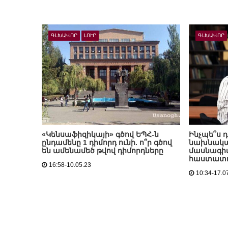
ԳԼԽԱՎՈՐ
ԼՈՒՐ
ԳԼԽԱՎՈՐ
«Կենսաֆիզիկայի» գծով ԵՊՀ-ն
Ինչպե՞ս 
ընդամենը 1 դիմորդ ունի. ո՞ր գծով
նախնակա
են ամենամեծ թվով դիմորդները
մասնագի
հաստատու
16:58-10.05.23
10:34-17.0