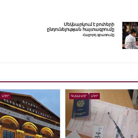
Մեկնարկում է բուհերի
ընդունելության հայտագրումը
Հաջորդ գրառումը
ԼՈՒՐ
ԳԼԽԱՎՈՐ
ԼՈՒՐ