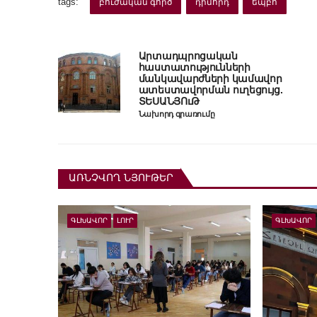
tags:
բուժական գործ
դիմորդ
եպբհ
Արտադպրոցական
հաստատությունների
մանկավարժների կամավոր
ատեստավորման ուղեցույց.
ՏԵՍԱՆՅՈւԹ
Նախորդ գրառումը
ԱՌՆՉՎՈՂ ՆՅՈՒԹԵՐ
ԳԼԽԱՎՈՐ
ԼՈՒՐ
ԳԼԽԱՎՈՐ