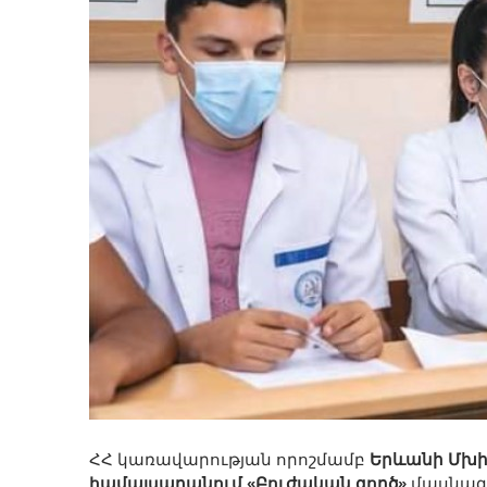
ՀՀ կառավարության որոշմամբ
Երևանի Մխի
համալսարանում «Բուժական գործ»
մասնագ