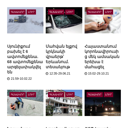
ԳԼԽԱՎՈՐ
ԼՈՒՐ
ԳԼԽԱՎՈՐ
ԼՈՒՐ
ԳԼԽԱՎՈՐ
ԼՈՒՐ
Սյունիքում
Մահվան ելքով
Հայաստանում
բախել է 6
կրկնակի
կորոնավիրուսի
ավտոմեքենա.
վրաերթ՝
ց մեկ ամսական
68 ավտոմեքենա
Երևանում.
երեխա է
արգելափակվել
տեսանյութ
մահացել
են
12:35-29.06.21
15:02-29.10.21
21:59-10.02.22
ԳԼԽԱՎՈՐ
ԼՈՒՐ
ԳԼԽԱՎՈՐ
ԼՈՒՐ
ԳԼԽԱՎՈՐ
ԼՈՒՐ