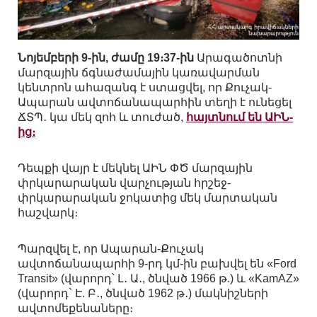
Նոյեմբերի 9-ին, ժամը 19։37-ին
Արագածոտնի
մարզային ճգնաժամային կառավարման
կենտրոն ահազանգ է ստացվել, որ Քուչակ-
Ապարան ավտոճանապարհին տեղի է ունեցել
ՃՏՊ․ կա մեկ զոհ և տուժած,
հայտնում են ԱԻՆ-
ից։
Դեպքի վայր է մեկնել ԱԻՆ ՓԾ մարզային
փրկարարական վարչության հրշեջ-
փրկարարական ջոկատից մեկ մարտական
հաշվարկ։
Պարզվել է, որ Ապարան-Քուչակ
ավտոճանապարհի 9-րդ կմ-ին բախվել են «Ford
Transit» (վարորդ՝ Լ․ Ա․, ծնված 1966 թ.) և «KamAZ»
(վարորդ` Է. Բ․, ծնված 1962 թ․) մակնիշների
ավտոմեքենաները։