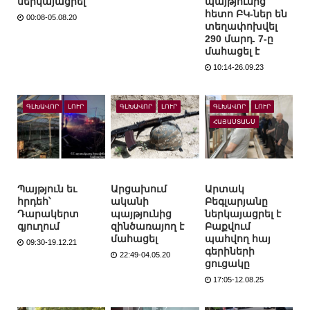
ներկայացրել
պայթյունից
հետո ԲԿ-ներ են
00:08-05.08.20
տեղափոխվել
290 մարդ. 7-ը
մահացել է
10:14-26.09.23
ԳԼԽԱՎՈՐ
ԼՈՒՐ
ԳԼԽԱՎՈՐ
ԼՈՒՐ
ԳԼԽԱՎՈՐ
ԼՈՒՐ
ՀԱՅԱՍՏԱՆՍ
Պայթյուն եւ
Արցախում
Արտակ
հրդեհ՝
ականի
Բեգլարյանը
Դարակերտ
պայթյունից
ներկայացրել է
գյուղում
զինծառայող է
Բաքվում
մահացել
պահվող հայ
09:30-19.12.21
գերիների
22:49-04.05.20
ցուցակը
17:05-12.08.25