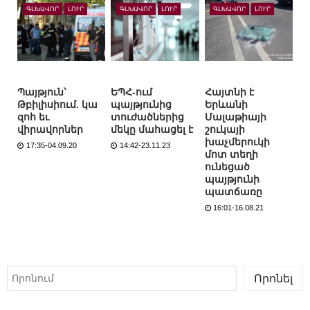
ԳԼԽԱՎՈՐ
ԼՈՒՐ
ԳԼԽԱՎՈՐ
ԼՈՒՐ
ԳԼԽԱՎՈՐ
ԼՈՒՐ
Պայթյուն՝
ԵՊՀ-ում
Հայտնի է
Թբիլիսիում. կա
պայթյունից
Երևանի
զոհ եւ
տուժածներից
Մալաթիայի
վիրավորներ
մեկը մահացել է
շուկայի
խաչմերուկի
17:35-04.09.20
14:42-23.11.23
մոտ տեղի
ունեցած
պայթյունի
պատճառը
16:01-16.08.21
Որոնել
Որոնել