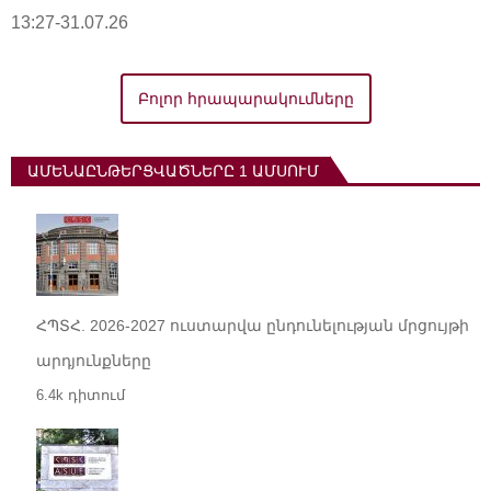
13:27-31.07.26
Բոլոր հրապարակումները
ԱՄԵՆԱԸՆԹԵՐՑՎԱԾՆԵՐԸ 1 ԱՄՍՈՒՄ
ՀՊՏՀ. 2026-2027 ուստարվա ընդունելության մրցույթի
արդյունքները
6.4k դիտում