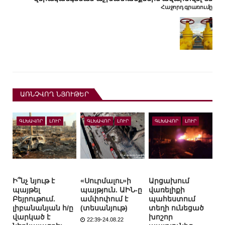
Հաջորդ գրառումը
ԱՌՆՉՎՈՂ ՆՅՈՒԹԵՐ
ԳԼԽԱՎՈՐ
ԼՈՒՐ
ԳԼԽԱՎՈՐ
ԼՈՒՐ
ԳԼԽԱՎՈՐ
ԼՈՒՐ
Ի՞նչ նյութ է
«Սուրմալու»ի
Արցախում
պայթել
պայթյուն. ԱԻՆ-ը
վառելիքի
Բեյրութում.
ամփոփում է
պահեստում
լիբանանյան հ/ը
(տեսանյութ)
տեղի ունեցած
վարկած է
խոշոր
22:39-24.08.22