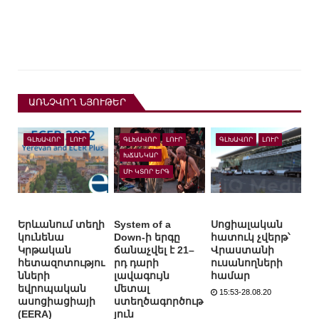
ԱՌՆՉՎՈՂ ՆՅՈՒԹԵՐ
ԳԼԽԱՎՈՐ
ԼՈՒՐ
ԳԼԽԱՎՈՐ
ԼՈՒՐ
ԳԼԽԱՎՈՐ
ԼՈՒՐ
ԽՃԱՆԿԱՐ
ՄԻ ԿՏՈՐ ԵՐԳ
Երևանում տեղի
System of a
Սոցիալական
կունենա
Down-ի երգը
հատուկ չվերթ՝
Կրթական
ճանաչվել է 21–
Վրաստանի
հետազոտությու
րդ դարի
ուսանողների
նների
լավագույն
համար
եվրոպական
մետալ
15:53-28.08.20
ասոցիացիայի
ստեղծագործութ
(EERA)
յուն