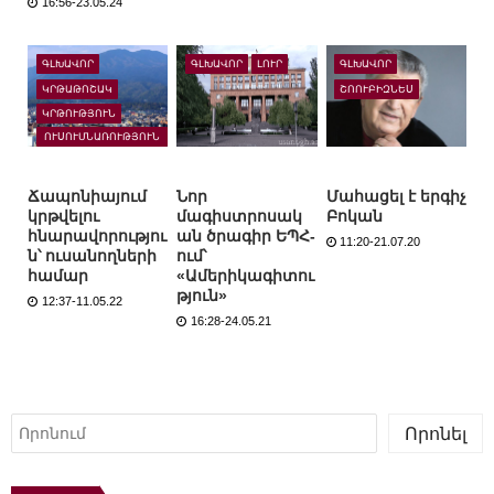
16:56-23.05.24
ԳԼԽԱՎՈՐ
ԳԼԽԱՎՈՐ
ԼՈՒՐ
ԳԼԽԱՎՈՐ
ԿՐԹԱԹՈՇԱԿ
ՇՈՈՒԲԻԶՆԵՍ
ԿՐԹՈՒԹՅՈՒՆ
ՈՒՍՈՒՄՆԱՌՈՒԹՅՈՒՆ
ԱՐՏԵՐԿՐՈՒՄ
Ճապոնիայում
Նոր
Մահացել է երգիչ
կրթվելու
մագիստրոսակ
Բոկան
հնարավորությու
ան ծրագիր ԵՊՀ-
11:20-21.07.20
ն՝ ուսանողների
ում՝
համար
«Ամերիկագիտու
թյուն»
12:37-11.05.22
16:28-24.05.21
Որոնել
Որոնել