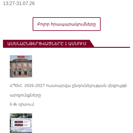
13:27-31.07.26
Բոլոր հրապարակումները
ԱՄԵՆԱԸՆԹԵՐՑՎԱԾՆԵՐԸ 1 ԱՄՍՈՒՄ
ՀՊՏՀ. 2026-2027 ուստարվա ընդունելության մրցույթի
արդյունքները
6.4k դիտում