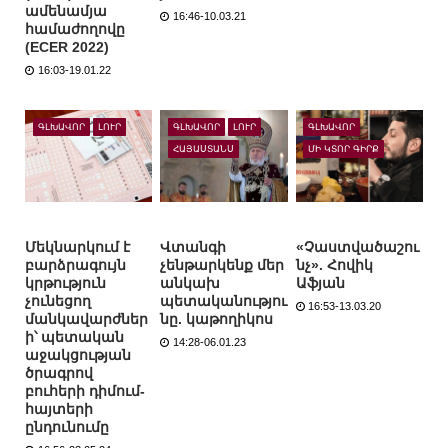
ամենամյա
16:46-10.03.21
համաժողովը
(ECER 2022)
16:03-19.01.22
ԳԼԽԱՎՈՐ
ԼՈՒՐ
ԳԼԽԱՎՈՐ
ԼՈՒՐ
ԳԼԽԱՎՈՐ
ՀԱՅԱՍՏԱՆՍ
ՄԻ ԿՏՈՐ ԳԻՐՔ
Մեկնարկում է
Վտանգի
«Չաստվածաշու
բարձրագույն
չենթարկենք մեր
նչ». Հովիկ
կրթություն
անկախ
Աֆյան
չունեցող
պետականությու
16:53-13.03.20
մանկավարժներ
նը. կաթողիկոս
ի՝ պետական
14:28-06.01.23
աջակցության
ծրագրով
բուհերի դիմում-
հայտերի
ընդունումը