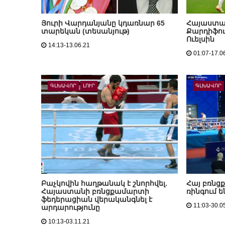
Յուրի Վարդանյանը կդառնար 65
Հայաստա
տարեկան (տեսանյութ)
Քարդիֆու
Ուելսին
14:13-13.06.21
01:07-17.0
ԳԼԽԱՎՈՐ
ԼՈՒՐ
ԳԼԽԱՎՈՐ
Բաչկովին հաղթանակ է շնորհվել.
Հայ բռնց
Հայաստանի բռնցքամարտի
ռինգում ե
ֆեդերացիան վերականգնել է
11:03-30.0
արդարությունը
10:13-03.11.21