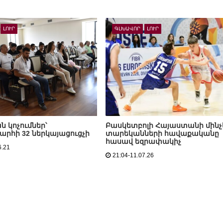
ԼՈՒՐ
ԳԼԽԱՎՈՐ
ԼՈՒՐ
 կոչումներ՝
Բասկետբոլի Հայաստանի մինչ
րհի 32 ներկայացուցչի
տարեկանների հավաքականը
հասավ եզրափակիչ
6.21
21:04-11.07.26