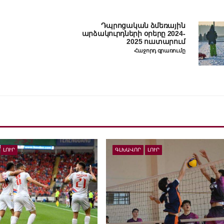
Դպրոցական ձմեռային
արձակուրդների օրերը 2024-
2025 ուստարում
Հաջորդ գրառումը
ԼՈՒՐ
ԳԼԽԱՎՈՐ
ԼՈՒՐ