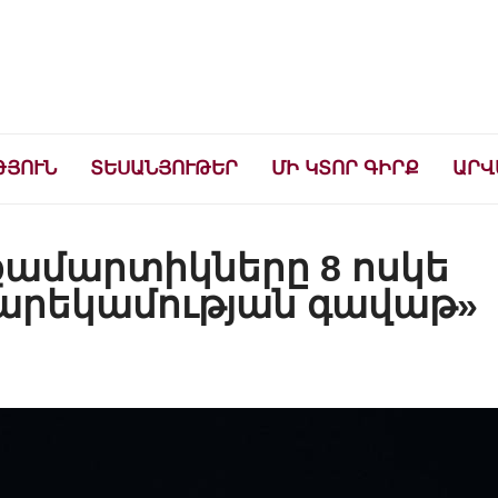
ների համար
ԹՅՈՒՆ
ՏԵՍԱՆՅՈՒԹԵՐ
ՄԻ ԿՏՈՐ ԳԻՐՔ
ԱՐՎ
ամարտիկները 8 ոսկե
Բարեկամության գավաթ»