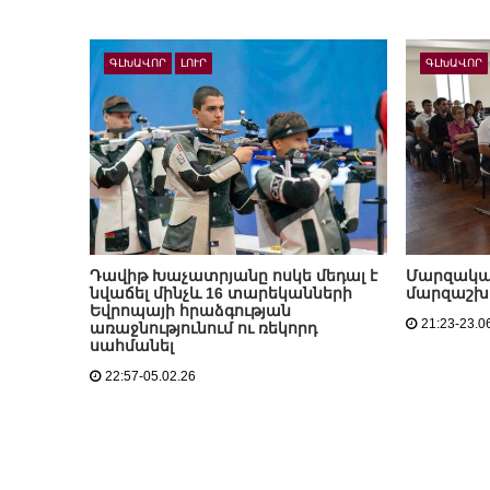
ԳԼԽԱՎՈՐ
ԼՈՒՐ
ԳԼԽԱՎՈՐ
Դավիթ Խաչատրյանը ոսկե մեդալ է
Մարզական
նվաճել մինչև 16 տարեկանների
մարզաշխա
Եվրոպայի հրաձգության
21:23-23.0
առաջնությունում ու ռեկորդ
սահմանել
22:57-05.02.26