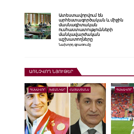
Ատեստավորվում են
արհեստագործական և միջին
մասնագիտական
ուսհաստատությունների
մանկավարժական
աշխատողները
Նախորդ գրառումը
ԱՌՆՉՎՈՂ ՆՅՈՒԹԵՐ
ԳԼԽԱՎՈՐ
ԽՃԱՆԿԱՐ
ՀԱՅԱՍՏԱՆՍ
ԳԼԽԱՎՈՐ