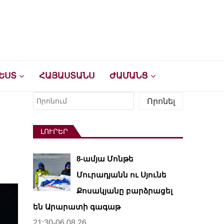
ԵՍՏ
ՀԱՅԱՍՏԱՆՍ
ԺԱՄԱՆՑ
Որոնել
Որոնել
ԼՈՒՐԵՐ
8-ամյա Մոնթե
Մուրադյանն ու Սյունե
Քոսակյանը բարձրացել
են Արարատի գագաթ
21:30-06.08.26