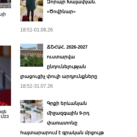
Զորայր Խալափյան.
«Ծովինար»
այի
18:51-01.08.26
ՃՇՀԱՀ. 2026-2027
ուստարվա
ընդունելության
լրացուցիչ փուլի արդյունքները
18:52-31.07.26
Գրքի երևանյան
նզե
միջազգային 9-րդ
 Մ23
փառատոնը
հայտարարում է գրական մրցույթ