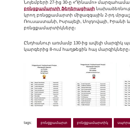
Նոյեմբերի 27-ից 30-ը «Դինամո» մարզահ
բռնցքամարտի ֆեդերացիայի
նախաձեռնութ
կրող բռնցքամարտի միջազգային 2-րդ մրց
Ռուսաստանի, Իսրայելի, Մոլդովայի, Իրան
բռնցքամարտիկները։
Ընդհանուր առմամբ 130-ից ավելի մարզիկ պ
կարգերից 8-ում հաղթեցին հայ մարզիկները։
tags:
բռնցքամարտ
բռնցքամարտիկ
սպոր