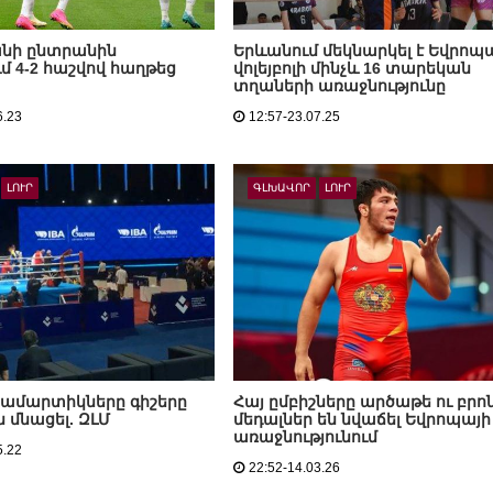
նի ընտրանին
Երևանում մեկնարկել է Եվրոպ
մ 4-2 հաշվով հաղթեց
վոլեյբոլի մինչև 16 տարեկան
տղաների առաջնությունը
6.23
12:57-23.07.25
ԼՈՒՐ
ԳԼԽԱՎՈՐ
ԼՈՒՐ
քամարտիկները գիշերը
Հայ ըմբիշները արծաթե ու բրո
ն մնացել. ԶԼՄ
մեդալներ են նվաճել Եվրոպայի
առաջնությունում
5.22
22:52-14.03.26