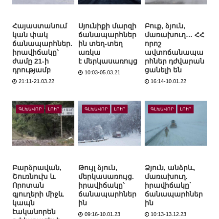
Հայաստանում
Սյունիքի մարզի
Բուք, ձյուն,
կան փակ
ճանապարհներ
մառախուղ… ՀՀ
ճանապարհներ.
ին տեղ-տեղ
որոշ
իրավիճակը՝
առկա
ավտոճանապա
ժամը 21-ի
է մերկասառույց
րհներ դժվարան
դրությամբ
ցանելի են
10:03-05.03.21
21:11-21.03.22
16:14-10.01.22
ԳԼԽԱՎՈՐ
ԼՈՒՐ
ԳԼԽԱՎՈՐ
ԼՈՒՐ
ԳԼԽԱՎՈՐ
ԼՈՒՐ
Բարձրավան,
Թույլ ձյուն,
Ձյուն, անձրև,
Շուռնուխ և
մերկասառույց.
մառախուղ.
Որոտան
իրավիճակը՝
իրավիճակը`
գյուղերի միջև
ճանապարհներ
ճանապարհներ
կապն
ին
ին
էականորեն
09:16-10.01.23
10:13-13.12.23