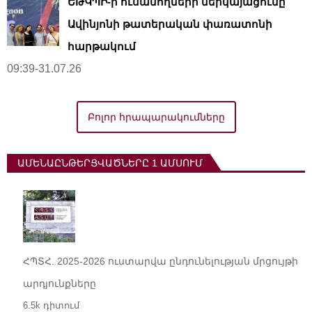
ԵԹԿՊԻ-ի ուսանողների ներկայացումը՝
Ավինյոնի թատերական փառատոնի
հարթակում
09:39-31.07.26
Բոլոր հրապարակումները
ԱՄԵՆԱԸՆԹԵՐՑՎԱԾՆԵՐԸ 1 ԱՄՍՈՒՄ
ՀՊՏՀ. 2025-2026 ուստարվա ընդունելության մրցույթի
արդյունքները
6.5k դիտում