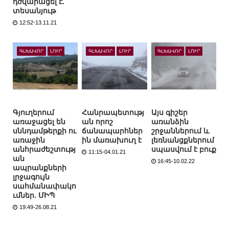
դժվարացել է.
տեսանյութ
12:52-13.11.21
ԳԼԽԱՎՈՐ
ԼՈՒՐ
ԳԼԽԱՎՈՐ
ԼՈՒՐ
ԳԼԽԱՎՈՐ
ԼՈՒՐ
Գյուղերում
Հանրապետությ
Այս գիշեր
առաջացել են
ան որոշ
առանձին
սննդամթերքի ու
ճանապարհներ
շրջաններում և
առաջին
ին մառախուղ է
լեռնանցքներում
անհրաժեշտությ
սպասվում է բուք
11:15-04.01.21
ան
16:45-10.02.22
ապրանքների
լրջագույն
սահմանափակո
ւմներ. ՄԻՊ
19:49-26.08.21