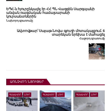
ԵՊՀ-ն հյուրընկալել էր ՀՀ ՊՆ Վազգեն Սարգսյանի
անվան ռազմական համալսարանի
կուրսանտներին
Նախորդ գրառումը
Ավտովթար՝ Սայաթ-Նովա գյուղի մոտակայքում. 6
տարեկան երեխա է մահացել
Հաջորդ գրառումը
ԱՌՆՉՎՈՂ ՆՅՈՒԹԵՐ
ԳԼԽԱՎՈՐ
ԼՈՒՐ
ԳԼԽԱՎՈՐ
ԼՈՒՐ
ԳԼԽԱՎՈՐ
ԼՈՒՐ