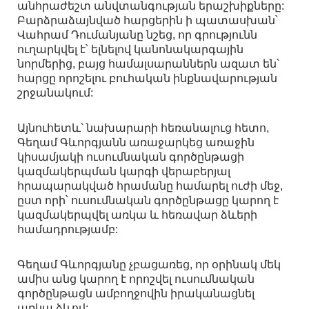
անհրաժեշտ անվտանգության երաշխիքները:
Բարձրաձայնված հարցերին ի պատասխան՝
Վահրամ Դումանյանը նշեց, որ գրությունն
ուղարկվել է՝ ելնելով կանոնակարգային
նորմերից, բայց համալսարաններն ազատ են՝
հարցը որոշելու բուհական ինքնավարության
շրջանակում:
Այնուհետև՝ նախարարի հեռանալուց հետո,
Գեղամ Գևորգյանն առաջարկեց առաջին
կիսամյակի ուսումնական գործընթացի
կազմակերպման կարգի վերաբերյալ
հրապարակված հրամանը համարել ուժի մեջ,
ըստ որի՝ ուսումնական գործընթացը կարող է
կազմակերպվել առկա և հեռավար ձևերի
համադրությամբ:
Գեղամ Գևորգյանը չբացառեց, որ օրինակ մեկ
ամիս անց կարող է որոշվել ուսումնական
գործընթացն ամբողջովին իրականացնել
առկա ձևով: