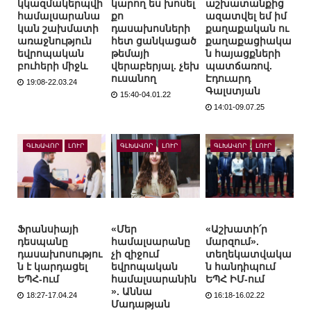
կկազմակերպվի
կարող ես խոսել
աշխատանքից
համալսարանա
քո
ազատվել եմ իմ
կան շախմատի
դասախոսների
քաղաքական ու
առաջնություն
հետ ցանկացած
քաղաքացիակա
եվրոպական
թեմայի
ն հայացքների
բուհերի միջև
վերաբերյալ. չեխ
պատճառով.
ուսանող
Էդուարդ
19:08-22.03.24
Գալստյան
15:40-04.01.22
14:01-09.07.25
ԳԼԽԱՎՈՐ
ԼՈՒՐ
ԳԼԽԱՎՈՐ
ԼՈՒՐ
ԳԼԽԱՎՈՐ
ԼՈՒՐ
Ֆրանսիայի
«Մեր
«Աշխատի՛ր
դեսպանը
համալսարանը
մարզում».
դասախոսությու
չի զիջում
տեղեկատվակա
ն է կարդացել
եվրոպական
ն հանդիպում
ԵՊՀ-ում
համալսարանին
ԵՊՀ ԻՄ-ում
». Աննա
18:27-17.04.24
16:18-16.02.22
Մադաթյան