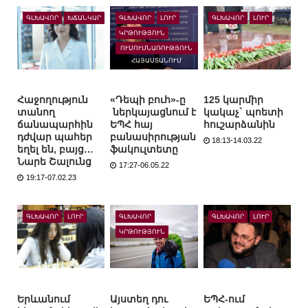
ԳԼԽԱՎՈՐ
ԽՃԱՆԿԱՐ
ԳԼԽԱՎՈՐ
ԼՈՒՐ
ԳԼԽԱՎՈՐ
ԼՈՒՐ
ԿՐԹՈՒԹՅՈՒՆ
ՈՒՍՈՒՄՆԱՌՈՒԹՅՈՒՆ
ՀԱՅԱՍՏԱՆՈՒՄ
Հաջողություն
«Դեպի բուհ»-ը
125 կարմիր
տանող
ներկայացնում է
կակաչ` պոետի
ճանապարհին
ԵՊՀ հայ
հուշարձանին
դժվար պահեր
բանասիրության
18:13-14.03.22
եղել են, բայց…
ֆակուլտետը
Նարե Շալունց
17:27-06.05.22
19:17-07.02.23
ԳԼԽԱՎՈՐ
ԼՈՒՐ
ԳԼԽԱՎՈՐ
ԳԼԽԱՎՈՐ
ԼՈՒՐ
ԿՐԹՈՒԹՅՈՒՆ
Երևանում
Այստեղ դու
ԵՊՀ-ում