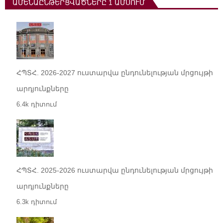
ԱՄԵՆԱԸՆԹԵՐՑՎԱԾՆԵՐԸ 1 ԱՄՍՈՒՄ
ՀՊՏՀ. 2026-2027 ուստարվա ընդունելության մրցույթի
արդյունքները
6.4k դիտում
ՀՊՏՀ. 2025-2026 ուստարվա ընդունելության մրցույթի
արդյունքները
6.3k դիտում