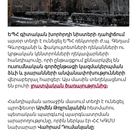
ԵՊՀ գիտական խորհրդի նիստերի դահլիճում
այսօր տեղի է ունեցել ԵՊՀ ռեկտորի ժ.պ. Գեղամ
Գևորգյանի և ֆակուլտետների դեկանների ու
կրթական կենտրոնների ղեկավարների
հանդիպումը, որի ընթացքում քննարկվել են
ուսումնական գործընթացի կազմակերպման
ձևի և լսարանների անվանափոխությունների
վերաբերյալ հարցեր: Այս մասին տեղեկացնում
են բուհի
լրատվական ծառայությունից։
Հանդիպման առաջին մասում տեղի է ունեցել
պրոֆեսոր
Արմեն Թռչունյանին
հետմահու
պետական պարգևով պարգևատրման
արարողությունը, որին ներկա էր ՀՀ ԿԳՄՍ
նախարար
Վահրամ Դումանյանը
: