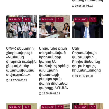
դպրոց հաճախել
19:28-26.03.22
ԳԼԽԱՎՈՐ
ԼՈՒՐ
ԳԼԽԱՎՈՐ
ԼՈՒՐ
ԳԼԽԱՎՈՐ
ԼՈՒՐ
ԵՊԲՀ ռեկտորը
Արցախից բռնի
Մեծ
շնորհավորել է.
տեղահանված
Բրիտանիայի
«Կանանց
երեխաները
վարչապետ
փխրուն ուսերին
կարող են
Բորիս Ջոնսոնը
ընկավ ծանր
հաճախել իրենց՝
դուրս է գրվել
պատասխանա
այս պահի
հիվանդանոցից
տվություն…»
փաստացի
19:14-12.04.20
բնակության
11:17-08.03.21
վայրի մոտակա
դպրոցը. ԿԳՄՍՆ
15:38-26.09.23
ԳԼԽԱՎՈՐ
ԼՈՒՐ
ԳԼԽԱՎՈՐ
ԼՈՒՐ
ԳԼԽԱՎՈՐ
ԼՈՒՐ