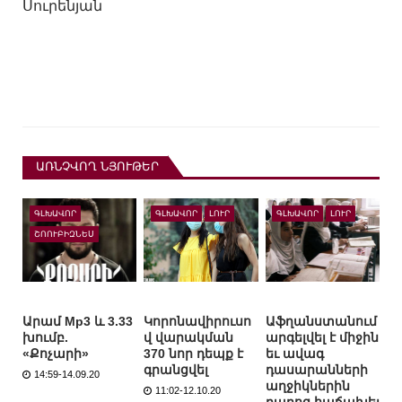
Սուրենյան
ԱՌՆՉՎՈՂ ՆՅՈՒԹԵՐ
ԳԼԽԱՎՈՐ
ԳԼԽԱՎՈՐ
ԼՈՒՐ
ԳԼԽԱՎՈՐ
ԼՈՒՐ
ՇՈՈՒԲԻԶՆԵՍ
Արամ Mp3 և 3.33
Կորոնավիրուսո
Աֆղանստանում
խումբ.
վ վարակման
արգելվել է միջին
«Քոչարի»
370 նոր դեպք է
եւ ավագ
գրանցվել
դասարանների
14:59-14.09.20
աղջիկներին
11:02-12.10.20