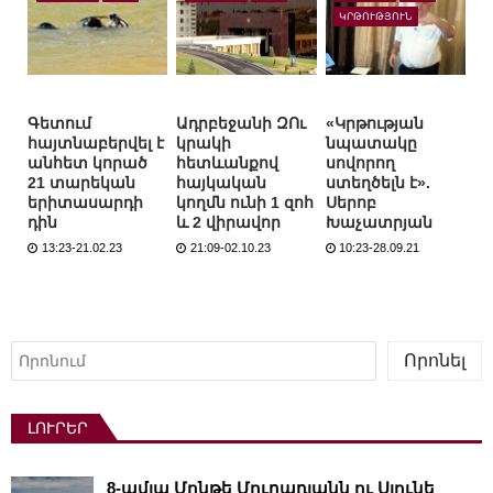
ԿՐԹՈՒԹՅՈՒՆ
Գետում
Ադրբեջանի ԶՈւ
«Կրթության
հայտնաբերվել է
կրակի
նպատակը
անհետ կորած
հետևանքով
սովորող
21 տարեկան
հայկական
ստեղծելն է».
երիտասարդի
կողմն ունի 1 զոհ
Սերոբ
դին
և 2 վիրավոր
Խաչատրյան
13:23-21.02.23
21:09-02.10.23
10:23-28.09.21
Որոնել
Որոնել
ԼՈՒՐԵՐ
8-ամյա Մոնթե Մուրադյանն ու Սյունե