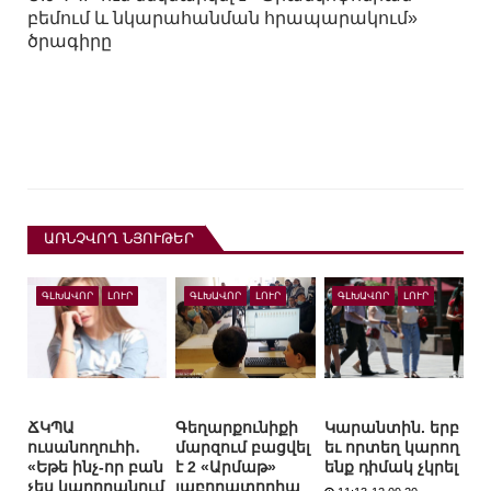
բեմում և նկարահանման հրապարակում»
ծրագիրը
ԱՌՆՉՎՈՂ ՆՅՈՒԹԵՐ
ԳԼԽԱՎՈՐ
ԼՈՒՐ
ԳԼԽԱՎՈՐ
ԼՈՒՐ
ԳԼԽԱՎՈՐ
ԼՈՒՐ
ՃԿՊԱ
Գեղարքունիքի
Կարանտին. երբ
ուսանողուհի․
մարզում բացվել
եւ որտեղ կարող
«Եթե ինչ-որ բան
է 2 «Արմաթ»
ենք դիմակ չկրել
չես կարողանում
լաբորատորիա