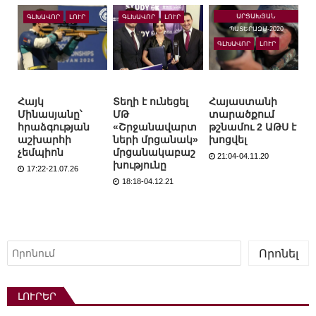
ԱՐՑԱԽՅԱՆ
ԳԼԽԱՎՈՐ
ԼՈՒՐ
ԳԼԽԱՎՈՐ
ԼՈՒՐ
ՊԱՏԵՐԱԶՄ-2020
ԳԼԽԱՎՈՐ
ԼՈՒՐ
Հայկ
Տեղի է ունեցել
Հայաստանի
Մինասյանը՝
ՄԹ
տարածքում
հրաձգության
«Շրջանավարտ
թշնամու 2 ԱԹՍ է
աշխարհի
ների մրցանակ»
խոցվել
չեմպիոն
մրցանակաբաշ
21:04-04.11.20
խությունը
17:22-21.07.26
18:18-04.12.21
Որոնել
Որոնել
ԼՈՒՐԵՐ