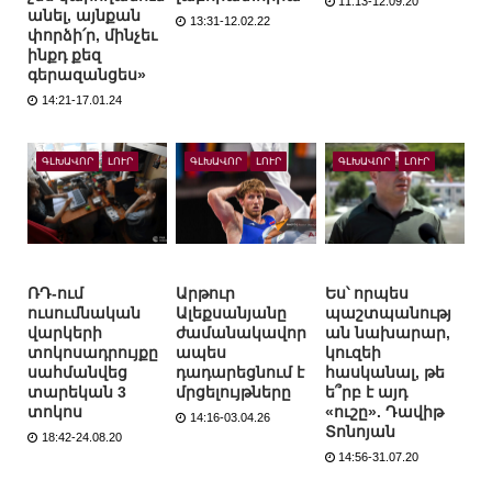
11:13-12.09.20
անել, այնքան
13:31-12.02.22
փորձի՛ր, մինչեւ
ինքդ քեզ
գերազանցես»
14:21-17.01.24
ԳԼԽԱՎՈՐ
ԼՈՒՐ
ԳԼԽԱՎՈՐ
ԼՈՒՐ
ԳԼԽԱՎՈՐ
ԼՈՒՐ
ՌԴ-ում
Արթուր
Ես՝ որպես
ուսումնական
Ալեքսանյանը
պաշտպանությ
վարկերի
ժամանակավոր
ան նախարար,
տոկոսադրույքը
ապես
կուզեի
սահմանվեց
դադարեցնում է
հասկանալ, թե
տարեկան 3
մրցելույթները
ե՞րբ է այդ
տոկոս
«ուշը». Դավիթ
14:16-03.04.26
Տոնոյան
18:42-24.08.20
14:56-31.07.20