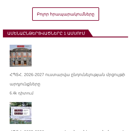
Բոլոր հրապարակումները
ԱՄԵՆԱԸՆԹԵՐՑՎԱԾՆԵՐԸ 1 ԱՄՍՈՒՄ
ՀՊՏՀ. 2026-2027 ուստարվա ընդունելության մրցույթի
արդյունքները
6.4k դիտում