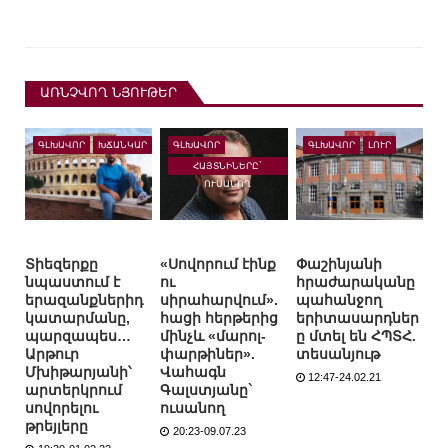
ԱՌՆՉՎՈՂ ՆՅՈՒԹԵՐ
ԳԼԽԱՎՈՐ
ԽՃԱՆԿԱՐ
ԳԼԽԱՎՈՐ
ԳԼԽԱՎՈՐ
ԼՈՒՐ
ՀԱՅՏՆԻՆԵՐԸ`
ՈՒՍԱՆՈՂ
Տիեզերքը
«Սովորում էինք
Փաշինյանի
նպաստում է
ու
հրաժարականը
երազանքներիդ
սիրահարվում».
պահանջող
կատարմանը,
հացի հերթերից
երիտասարդներ
պարզապես…
մինչև «մարոլ-
ը մտել են ՀՊՏՀ.
Արթուր
փարթիներ».
տեսանյութ
Մխիթարյանի՝
Վահագն
12:47-24.02.21
արտերկրում
Գալստյանը`
սովորելու
ուսանող
թրեյլերը
20:23-09.07.23