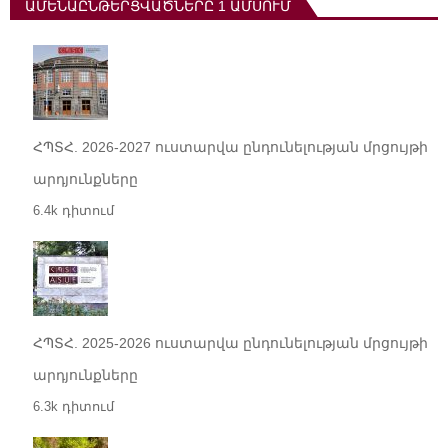
ԱՄԵՆԱԸՆԹԵՐՑՎԱԾՆԵՐԸ 1 ԱՄՍՈՒՄ
ՀՊՏՀ. 2026-2027 ուստարվա ընդունելության մրցույթի
արդյունքները
6.4k դիտում
ՀՊՏՀ. 2025-2026 ուստարվա ընդունելության մրցույթի
արդյունքները
6.3k դիտում