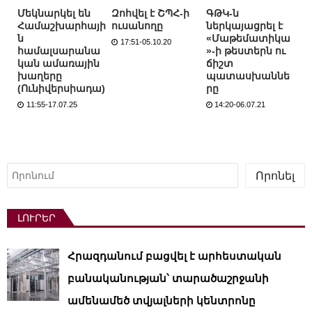
Մեկնարկել են
Զոհվել է ՇՊՀ-ի
ԳԹԿ-ն
Համաշխարհայի
ուսանողը
ներկայացրել է
ն
«Մաթեմատիկա
17:51-05.10.20
համալսարանա
»-ի թեստերն ու
կան ամառային
ճիշտ
խաղերը
պատասխաննե
(Ունիվերսիադա)
րը
11:55-17.07.25
14:20-06.07.21
Որոնել
Որոնել
ԼՈՒՐԵՐ
Հրազդանում բացվել է արհեստական ​​
բանականության՝ տարածաշրջանի
ամենամեծ տվյալների կենտրոնը