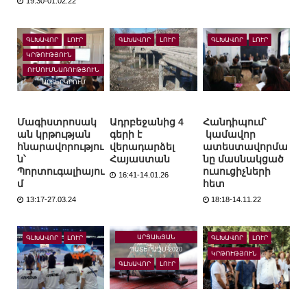
19:30-01.02.22
ԳԼԽԱՎՈՐ
ԼՈՒՐ
ԳԼԽԱՎՈՐ
ԼՈՒՐ
ԳԼԽԱՎՈՐ
ԼՈՒՐ
ԿՐԹՈՒԹՅՈՒՆ
ՈՒՍՈՒՄՆԱՌՈՒԹՅՈՒՆ
ԱՐՏԵՐԿՐՈՒՄ
Մագիստրոսակ
Ադրբեջանից 4
Հանդիպում՝
ան կրթության
գերի է
կամավոր
հնարավորությու
վերադարձել
ատեստավորմա
ն՝
Հայաստան
նը մասնակցած
Պորտուգալիայու
ուսուցիչների
16:41-14.01.26
մ
հետ
13:17-27.03.24
18:18-14.11.22
ԱՐՑԱԽՅԱՆ
ԳԼԽԱՎՈՐ
ԼՈՒՐ
ԳԼԽԱՎՈՐ
ԼՈՒՐ
ՊԱՏԵՐԱԶՄ-2020
ԿՐԹՈՒԹՅՈՒՆ
ԳԼԽԱՎՈՐ
ԼՈՒՐ