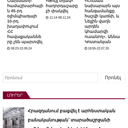
Շախմատի
«Թույլ օղակ»
«Հուսամ
համաշխարհայի
հաղորդաշարը
նախարարն այս
ն 45-րդ
չի փակվել
հանգամանքը
օլիմպիադայի
հաշվի կառնի, և
11:14-08.11.24
10-րդ
Նելլին վաղն
խաղափուլում
արդեն
ՀՀ
կհամարվի
հավաքականնե
ուսանող». Աննա
րը չեն պարտվել
Կոստանյան
09:23-22.09.24
19:55-22.07.20
Որոնել
Որոնել
ԼՈՒՐԵՐ
Հրազդանում բացվել է արհեստական ​​
բանականության՝ տարածաշրջանի