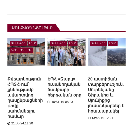
ԱՌՆՉՎՈՂ ՆՅՈՒԹԵՐ
ԳԼԽԱՎՈՐ
ԼՈՒՐ
ԳԼԽԱՎՈՐ
ԼՈՒՐ
ԳԼԽԱՎՈՐ
ԼՈՒՐ
ԿՐԹՈՒԹՅՈՒՆ
Քվեարկություն
ԵՊՀ «Զարկ»
20 աստիճան
ՀՊՏՀ-ում՝
ուսանողական
տարբերություն.
քննությամբ
ճամբարի
Սուրենյանը
ավարտվող
հերթական օրը
Շիրակից և
դասընթացների
Սյունիքից
10:51-19.08.23
թիվը
լուսանկարներ է
սահմանելու
հրապարակել
համար
13:43-19.12.21
21:05-24.11.20