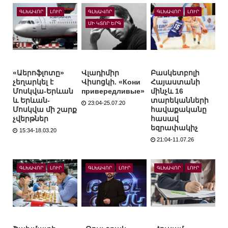
ԳԼԽԱՎՈՐ
ԼՈՒՐ
ԳԼԽԱՎՈՐ
ԳԼԽԱՎՈՐ
ԼՈՒՐ
ՄԻ ԿՏՈՐ ԵՐԳ
«Աերոֆլոտը»
Վլադիմիր
Բասկետբոլի
չեղարկել է
Վիսոցկի. «Кони
Հայաստանի
Մոսկվա-Երևան
привередливые»
մինչև 16
և Երևան-
տարեկանների
23:04-25.07.20
Մոսկվա մի շարք
հավաքականը
չվերթներ
հասավ
եզրափակիչ
15:34-18.03.20
21:04-11.07.26
ԳԼԽԱՎՈՐ
ԼՈՒՐ
ԳԼԽԱՎՈՐ
ԼՈՒՐ
ԳԼԽԱՎՈՐ
ԼՈՒՐ