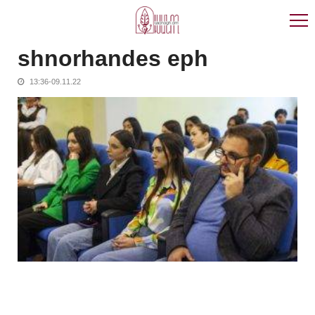
Skip
Skip
to
to
navigation
content
shnorhandes eph
13:36-09.11.22