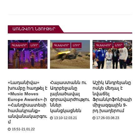
ԱՌՆՉՎՈՂ ՆՅՈՒԹԵՐ
ԳԼԽԱՎՈՐ
ԼՈՒՐ
ԳԼԽԱՎՈՐ
ԼՈՒՐ
ԳԼԽԱՎՈՐ
ԼՈՒՐ
«Լադանիվա»
Հայաստանն ու
Աշիկ Անդրեյանը
խումբը հաղթել է
Ադրբեջանը
ոսկե մեդալ է
«Music Moves
լայնածավալ
նվաճել
Europe Awards»-ի
զորավարժությու
Ֆրանկոֆոնիայի
«Հանդիսատեսի
ններ
միջազգային 9-
համակրանք»
կանցկացնեն
րդ խաղերում
անվանակարգու
13:10-12.03.21
17:26-03.08.23
մ
15:51-21.01.22