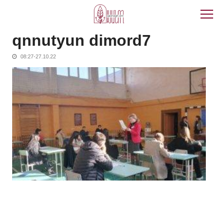
Skip
Skip
to
to
navigation
content
qnnutyun dimord7
08:27-27.10.22