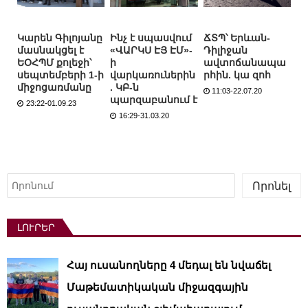
Կարեն Գիլոյանը
Ինչ է սպասվում
ՃՏՊ՝ Երևան-
մասնակցել է
«ՎԱՐԿՍ ԷՅ ԷՄ»-
Դիլիջան
ԵՕՀՊՄ քոլեջի՝
ի
ավտոճանապա
սեպտեմբերի 1-ի
վարկառուներին
րհին. կա զոհ
միջոցառմանը
. ԿԲ-ն
11:03-22.07.20
պարզաբանում է
23:22-01.09.23
16:29-31.03.20
Որոնել
Որոնել
ԼՈՒՐԵՐ
Հայ ուսանողները 4 մեդալ են նվաճել
Մաթեմատիկական միջազգային