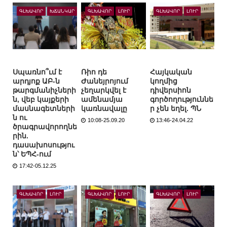
ԳԼԽԱՎՈՐ
ԽՃԱՆԿԱՐ
ԳԼԽԱՎՈՐ
ԼՈՒՐ
ԳԼԽԱՎՈՐ
ԼՈՒՐ
Սպառնո՞ւմ է
Ռիո դե
Հայկական
արդյոք ԱԲ-ն
Ժանեյրոյում
կողմից
թարգմանիչների
չեղարկվել է
դիվերսիոն
ն, վեբ կայքերի
ամենամյա
գործողություննե
մասնագետների
կառնավալը
ր չեն եղել. ՊՆ
ն ու
10:08-25.09.20
13:46-24.04.22
ծրագրավորողնե
րին.
դասախոսությու
ն՝ ԵՊՀ-ում
17:42-05.12.25
ԳԼԽԱՎՈՐ
ԼՈՒՐ
ԳԼԽԱՎՈՐ
ԼՈՒՐ
ԳԼԽԱՎՈՐ
ԼՈՒՐ