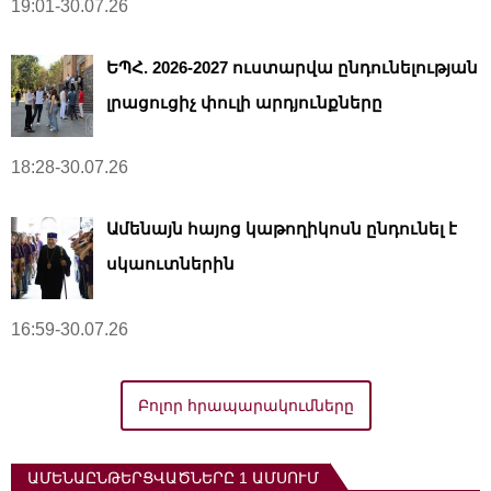
19:01-30.07.26
ԵՊՀ. 2026-2027 ուստարվա ընդունելության
լրացուցիչ փուլի արդյունքները
18:28-30.07.26
Ամենայն հայոց կաթողիկոսն ընդունել է
սկաուտներին
16:59-30.07.26
Բոլոր հրապարակումները
ԱՄԵՆԱԸՆԹԵՐՑՎԱԾՆԵՐԸ 1 ԱՄՍՈՒՄ