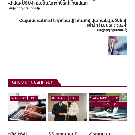
Վիվա-ՄՏՍ-ի բաժանորդների համար
Նախորդ գրառումը
Հայաստանում կորոնավիրուսով վարակվածների
թիվը հասել է 532-ի
Հաջորդ գրառումը
ԱՌՆՉՎՈՂ ՆՅՈՒԹԵՐ
ԳԼԽԱՎՈՐ
ԼՈՒՐ
ԳԼԽԱՎՈՐ
ԼՈՒՐ
ԳԼԽԱՎՈՐ
ԼՈՒՐ
ՀԵՌԱՎԱՐ
ԿՐԹՈՒԹՅՈՒՆ
ԵՊՀ ԻԿՄ
ՏՏ ոլորտում
Հեռավար