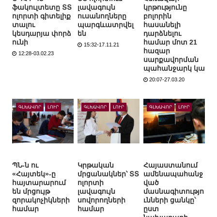
ֆակուլտետը ՏՏ
լավագույն
կրթությունը
ոլորտի գիտելիք
ուսանողները
բոլորին
տալու
պարգևատրվել
հասանելի
կեսդարյա փորձ
են
դարձնելու
ունի
համար մոտ 21
15:32-17.11.21
հազար
12:28-03.02.23
սարքավորման
պահանջարկ կա
20:07-27.03.20
ԳԼԽԱՎՈՐ
ԼՈՒՐ
ԳԼԽԱՎՈՐ
ԼՈՒՐ
ԳԼԽԱՎՈՐ
ԼՈՒՐ
ՊՆ-ն ու
Կրթական
Հայաստանում
«Հայտեկ»-ը
մրցանակներ՝ ՏՏ
ամենապահանջ
հայտարարում
ոլորտի
ված
են մրցույթ
լավագույն
մասնագիտությո
զորակոչիկների
սովորողների
ւնների ցանկը՝
համար
համար
ըստ