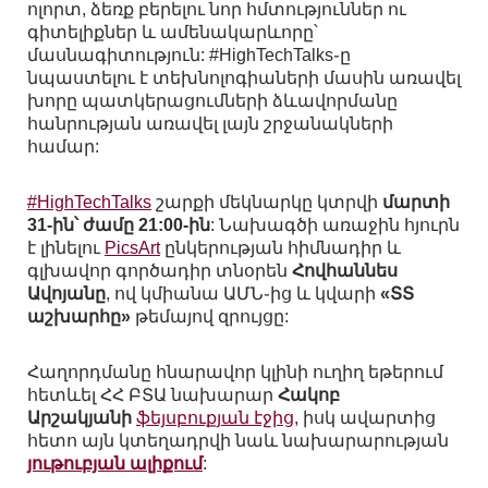
ոլորտ, ձեռք բերելու նոր հմտություններ ու
գիտելիքներ և ամենակարևորը՝
մասնագիտություն: #HighTechTalks֊ը
նպաստելու է տեխնոլոգիաների մասին առավել
խորը պատկերացումների ձևավորմանը
հանրության առավել լայն շրջանակների
համար:
#HighTechTalks
շարքի մեկնարկը կտրվի
մարտի
31-ին՝ ժամը 21:00-ին
: Նախագծի առաջին հյուրն
է լինելու
PicsArt
ընկերության հիմնադիր և
գլխավոր գործադիր տնօրեն
Հովհաննես
Ավոյանը
, ով կմիանա ԱՄՆ֊ից և կվարի
«ՏՏ
աշխարհը»
թեմայով զրույցը:
Հաղորդմանը հնարավոր կլինի ուղիղ եթերում
հետևել ՀՀ ԲՏԱ նախարար
Հակոբ
Արշակյանի
ֆեյսբուքյան էջից,
իսկ ավարտից
հետո այն կտեղադրվի նաև նախարարության
յութուբյան ալիքում
: