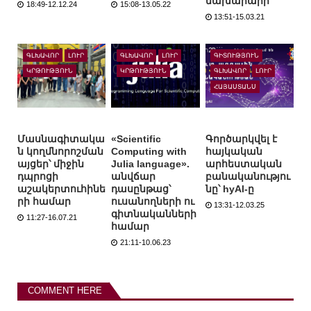
նախարարի
18:49-12.12.24
15:08-13.05.22
13:51-15.03.21
ԳԼԽԱՎՈՐ
ԼՈՒՐ
ԳԼԽԱՎՈՐ
ԼՈՒՐ
ԳԻՏՈՒԹՅՈՒՆ
ԿՐԹՈՒԹՅՈՒՆ
ԿՐԹՈՒԹՅՈՒՆ
ԳԼԽԱՎՈՐ
ԼՈՒՐ
ՀԱՅԱՍՏԱՆՍ
Մասնագիտակա
«Scientific
Գործարկվել է
ն կողմնորոշման
Computing with
հայկական
այցեր՝ միջին
Julia language».
արհեստական
դպրոցի
անվճար
բանականությու
աշակերտուհինե
դասընթաց՝
նը՝ hyAl-ը
րի համար
ուսանողների ու
13:31-12.03.25
գիտնականների
11:27-16.07.21
համար
21:11-10.06.23
COMMENT HERE