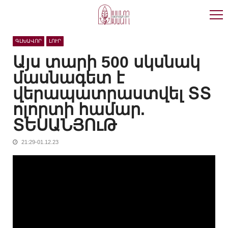
Skip
Skip
to
to
navigation
content
ԳԼԽԱՎՈՐ
ԼՈՒՐ
Այս տարի 500 սկսնակ
մասնագետ է
վերապատրաստվել ՏՏ
ոլորտի համար.
ՏԵՍԱՆՅՈւԹ
21:29-01.12.23