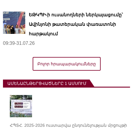
ԵԹԿՊԻ-ի ուսանողների ներկայացումը՝
Ավինյոնի թատերական փառատոնի
հարթակում
09:39-31.07.26
Բոլոր հրապարակումները
ԱՄԵՆԱԸՆԹԵՐՑՎԱԾՆԵՐԸ 1 ԱՄՍՈՒՄ
ՀՊՏՀ. 2025-2026 ուստարվա ընդունելության մրցույթի