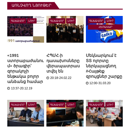
ԱՌՆՉՎՈՂ ՆՅՈՒԹԵՐ
ԳԼԽԱՎՈՐ
ԼՈՒՐ
ԳԼԽԱՎՈՐ
ԼՈՒՐ
ԳԼԽԱՎՈՐ
ԼՈՒՐ
ՀԵՌԱՎԱՐ
ԿՐԹՈՒԹՅՈՒՆ
«1991
ՀՊՄՀ-ի
Մեկնարկում է
ստորաբաժանու
դասախոսները
ՏՏ ոլորտը
մ» ծրագիր՝
վերապատրաս
ներկայացնող
զորակոչի
տվել են
#Հայթեք
ենթակա բոլոր
զրույցներ շարքը
20:18-24.02.22
անձանց համար
12:00-31.03.20
13:37-20.12.19
ԳԼԽԱՎՈՐ
ԼՈՒՐ
ԳԼԽԱՎՈՐ
ԼՈՒՐ
ԳԼԽԱՎՈՐ
ԼՈՒՐ