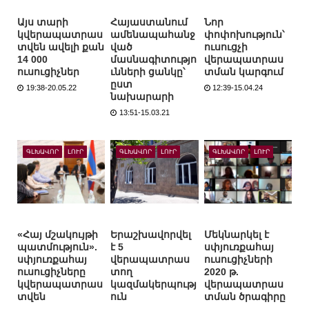
Այս տարի
Հայաստանում
Նոր
կվերապատրաս
ամենապահանջ
փոփոխություն՝
տվեն ավելի քան
ված
ուսուցչի
14 000
մասնագիտությո
վերապատրաս
ուսուցիչներ
ւնների ցանկը՝
տման կարգում
ըստ
19:38-20.05.22
12:39-15.04.24
նախարարի
13:51-15.03.21
ԳԼԽԱՎՈՐ
ԼՈՒՐ
ԳԼԽԱՎՈՐ
ԼՈՒՐ
ԳԼԽԱՎՈՐ
ԼՈՒՐ
«Հայ մշակույթի
Երաշխավորվել
Մեկնարկել է
պատմություն».
է 5
սփյուռքահայ
սփյուռքահայ
վերապատրաս
ուսուցիչների
ուսուցիչները
տող
2020 թ.
կվերապատրաս
կազմակերպությ
վերապատրաս
տվեն
ուն
տման ծրագիրը