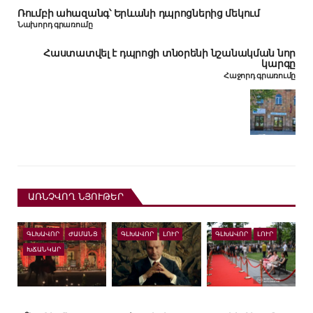
Ռումբի ահազանգ՝ Երևանի դպրոցներից մեկում
Նախորդ գրառումը
Հաստատվել է դպրոցի տնօրենի նշանակման նոր
կարգը
Հաջորդ գրառումը
ԱՌՆՉՎՈՂ ՆՅՈՒԹԵՐ
ԳԼԽԱՎՈՐ
ԺԱՄԱՆՑ
ԳԼԽԱՎՈՐ
ԼՈՒՐ
ԳԼԽԱՎՈՐ
ԼՈՒՐ
ԽՃԱՆԿԱՐ