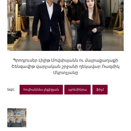
Պրոդյուսեր Լիլիթ Մովսիսյանն ու մայրաքաղաքի
Շենգավիթ վարչական շրջանի ղեկավար Ռազմիկ
Մկրտչյանը
tags:
հովհաննես չեքիջյան
պրեմիերա
ֆիլմ