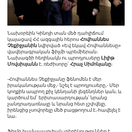
Նախօրեին Կինոյի տան մեծ դահլիճում
կայացավ ՀՀ ազգային հերոս
Հովհաննես
Չեքիջյանին
նվիրված «Եվ եկավ Հովհաննեսը»
վավերագրական ֆիլմի պրեմիերան։
Նախագծի հեղինակն ու պրոդյուսերը
Լիլիթ
Մովսիսյանն
է, ռեժիսորը`
Հրաչ Սիմոնյանը
։
-Հովհաննես Չեքիջյանը ֆենոմեն է մեր
իրականության մեջ,- նշել է պրոդյուսերը,- Մեր
կողքին ապրող քիչ կենդանի լեգենդներ կան, և
կարծում եմ` երիտասարդության՝ նրանց
չանդրադառնալը և նրանց հետ չշփվելը,
իրենցից չսովորելը մեծ բացթողում է,-հավելել է
նա։
Ֆիլմը համապարփակ տեղեկություններ է