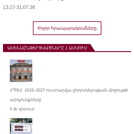
13:27-31.07.26
Բոլոր հրապարակումները
ԱՄԵՆԱԸՆԹԵՐՑՎԱԾՆԵՐԸ 1 ԱՄՍՈՒՄ
ՀՊՏՀ. 2026-2027 ուստարվա ընդունելության մրցույթի
արդյունքները
6.4k դիտում