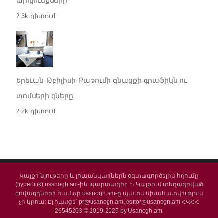
արդյունքները
2.3k դիտում
Երեւան-Թբիլիսի-Բաթումի գնացքի գրաֆիկն ու
տոմսերի գները
2.2k դիտում
Կայքի նյութերը և լուսանկարներն օգտագործելիս հղումը
(hyperlink) usanogh.am-ին պարտադիր է։ Կայքում տեղադրված
գովազդների համար usanogh.am-ը պատասխանատվություն
չի կրում: Էլ.հասցե՝ pr@usanogh.am, editor@usanogh.am ՀՎՀՀ
26545203 © 2019-2025 by Usanogh.am.