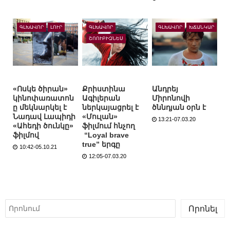
ԳԼԽԱՎՈՐ
ԼՈՒՐ
ԳԼԽԱՎՈՐ
ԳԼԽԱՎՈՐ
ԽՃԱՆԿԱՐ
ՇՈՈՒԲԻԶՆԵՍ
«Ոսկե ծիրան»
Քրիստինա
Անդրեյ
կինոփառատոն
Ագիլերան
Միրոնովի
ը մեկնարկել է
ներկայացրել է
ծննդյան օրն է
Նադավ Լապիդի
«Մուլան»
13:21-07.03.20
«Ահեդի ծունկը»
ֆիլմում հնչող
ֆիլմով
“Loyal brave
true” երգը
10:42-05.10.21
12:05-07.03.20
Որոնել
Որոնել