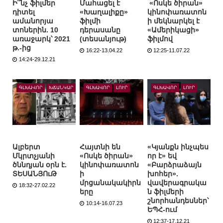
Ի՞նչ ֆիլմեր
Մահացել է
«Ոսկե ծիրան»
դիտել
«Խաղալիքը»
կինոփառատոն
ամանորյա
ֆիլմի
ի մեկնարկել է
տոներին. 10
դերասանը
«Ամերիկացի»
առաջարկ՝ 2021
(տեսանյութ)
ֆիլմով
թ.-ից
16:22-13.04.22
12:25-11.07.22
14:24-29.12.21
ԳԼԽԱՎՈՐ
ԽՃԱՆԿԱՐ
ԳԼԽԱՎՈՐ
ԼՈՒՐ
ԳԼԽԱՎՈՐ
ԼՈՒՐ
Ալբերտ
Հայտնի են
«Կյանքն ինչպես
Մկրտչյանի
«Ոսկե ծիրան»
որ է» եվ
ծննդյան օրն է.
կինոփառատոն
«Բարձրաձայն
ՏԵՍԱՆՅՈւԹ
ի
խոհեր».
մրցանակակիրն
վավերագրակա
18:32-27.02.22
երը
ն ֆիլմերի
շնորհանդեսներ՝
10:14-16.07.23
ԵՊՀ-ում
12:37-17.12.21