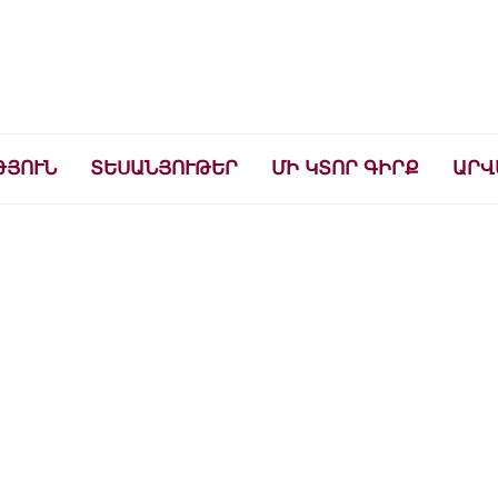
ների համար
ԹՅՈՒՆ
ՏԵՍԱՆՅՈՒԹԵՐ
ՄԻ ԿՏՈՐ ԳԻՐՔ
ԱՐՎ