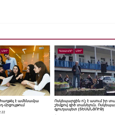
ԼՈՒՐ
ԳԼԽԱՎՈՐ
ԼՈՒՐ
 հաղթել է ամենամյա
Ոսկեպարցին ո՛չ է ասում իր տ
մրցույթում
շեմքով գիծ տանելուն. Ոսկեպա
գյուղապետ (ՏԵՍԱՆՅՈՒԹ)
2.22