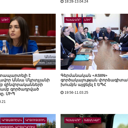
18:28-13.04.24
ԼՈՒՐ
ԳԼԽԱՎՈՐ
ԼՈՒՐ
տապարտելի է
Գերմանական «ASIIN»
վոր Աննա Մկրտչյանի
գործակալության փորձագիտ
բ զինվորականների
խումբն այցելել է ԵՊՀ
մամբ գործադրված
19:56-11.03.25
նը. ՄԻՊ
8.21
ԿՐԹԱԹՈՇԱԿ
ԿՐԹՈՒԹՅՈՒՆ
ԳԼԽԱՎՈՐ
ԽՃԱՆԿԱՐ
ՌՈՒԹՅՈՒՆ ԱՐՏԵՐԿՐՈՒՄ