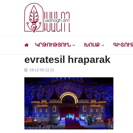
Skip
Skip
to
to
navigation
content
Ուսանող
Լրատվական-մշակութային կայք՝ ուսանող
ԿՐԹՈՒԹՅՈՒՆ
ԽՈՍՔ
ԳԻՏՈՒ
evratesil hraparak
19:12-05.12.22