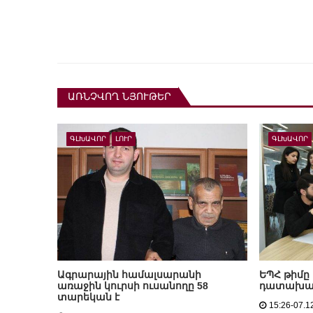
ԱՌՆՉՎՈՂ ՆՅՈՒԹԵՐ
ԳԼԽԱՎՈՐ
ԼՈՒՐ
ԳԼԽԱՎՈՐ
Ագրարային համալսարանի
ԵՊՀ թիմը
առաջին կուրսի ուսանողը 58
դատախաղ-
տարեկան է
15:26-07.1