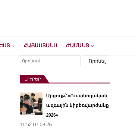
ԵՍՏ
ՀԱՅԱՍՏԱՆՍ
ԺԱՄԱՆՑ
Որոնել
Որոնել
ԼՈՒՐԵՐ
Մրցույթ՝ «Ուսանողական
ազգային կիբեռվարժանք
2026»
11:53-07.08.26