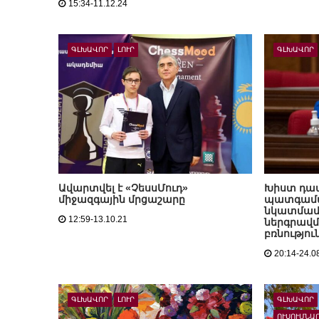
15:34-11.12.24
ԳԼԽԱՎՈՐ
ԼՈՒՐ
ԳԼԽԱՎՈՐ
Ավարտվել է «ՉեսսՄուդ»
Խիստ դա
միջազգային մրցաշարը
պատգամա
նկատմամ
12:59-13.10.21
ներգրավ
բռնությու
20:14-24.0
ԳԼԽԱՎՈՐ
ԼՈՒՐ
ԳԼԽԱՎՈՐ
ՈՒՍՈՒՄՆԱ