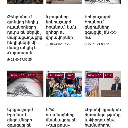
Թեհրանում
9 բալանոց
Երկրաշարժ
գտնվող հնդիկ
երկրաշարժ
Իրանում.
ուսանողները
Իրանում. կան
ցնցումները
դուրս են բերվել
զոհեր ու
զգացվել են ՀՀ-
մայրաքաղաքից.
վիրավորներ
ում
հնդիկների մի
10:24-02.07.22
22:21-21.09.22
մասը անցել է
Հայաստան
11:40-17.06.25
ԳԼԽԱՎՈՐ
ԼՈՒՐ
ԳԼԽԱՎՈՐ
ԼՈՒՐ
ԳԼԽԱՎՈՐ
ԼՈՒՐ
Երկրաշարժ
ԵՊՀ
«Իրանի գրական
Իրանում.
ուսանողները
ժառանգությունը
ցնցումները
մասնակցել են
և Ֆիրդուսին».
զգացվել են
«Հայ բույս»
համաժողով