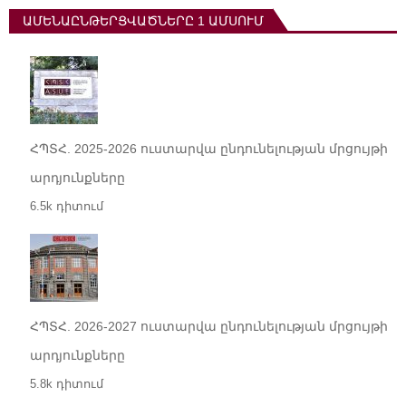
ԱՄԵՆԱԸՆԹԵՐՑՎԱԾՆԵՐԸ 1 ԱՄՍՈՒՄ
ՀՊՏՀ. 2025-2026 ուստարվա ընդունելության մրցույթի
արդյունքները
6.5k դիտում
ՀՊՏՀ. 2026-2027 ուստարվա ընդունելության մրցույթի
արդյունքները
5.8k դիտում