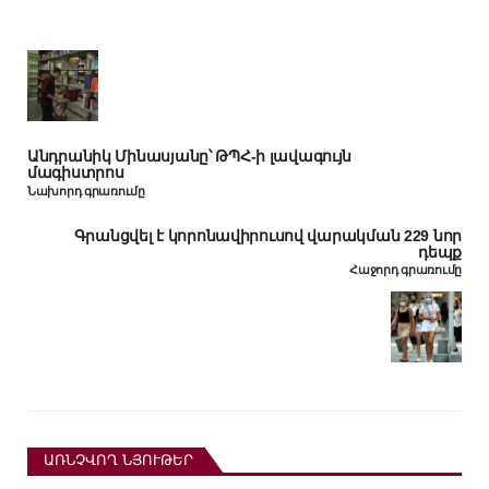
Անդրանիկ Մինասյանը՝ ԹՊՀ-ի լավագույն
մագիստրոս
Նախորդ գրառումը
Գրանցվել է կորոնավիրուսով վարակման 229 նոր
դեպք
Հաջորդ գրառումը
ԱՌՆՉՎՈՂ ՆՅՈՒԹԵՐ