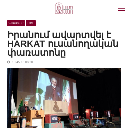
Skip
Skip
to
to
navigation
content
ԳԼԽԱՎՈՐ
ԼՈՒՐ
Իրանում ավարտվել է
HARKAT ուսանողական
փառատոնը
10:45-13.08.20