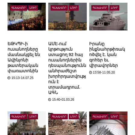
ԳԼԽԱՎՈՐ
ԼՈՒՐ
ԳԼԽԱՎՈՐ
ԼՈՒՐ
ԳԼԽԱՎՈՐ
ԼՈՒՐ
ԵԹԿՊԻ-ի
ԱՄԷ-ում
Իրանը
ուսանողները
կրթություն
ինքնահրթիռակ
մասնակցել են
ստացող 92 հայ
ոծվել է. կան
Ավինյոնի
ուսանողներին
զոհեր եւ
թատերական
դեսպանությունն
վիրավորներ
փառատոնին
անհրաժեշտ
13:58-11.05.20
խորհրդատվությ
15:13-14.07.25
ուն է
տրամադրում.
ԱԳՆ
15:40-01.03.26
ԳԼԽԱՎՈՐ
ԼՈՒՐ
ԳԼԽԱՎՈՐ
ԼՈՒՐ
ԳԼԽԱՎՈՐ
ԼՈՒՐ