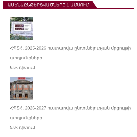
ԱՄԵՆԱԸՆԹԵՐՑՎԱԾՆԵՐԸ 1 ԱՄՍՈՒՄ
ՀՊՏՀ. 2025-2026 ուստարվա ընդունելության մրցույթի
արդյունքները
6.5k դիտում
ՀՊՏՀ. 2026-2027 ուստարվա ընդունելության մրցույթի
արդյունքները
5.8k դիտում