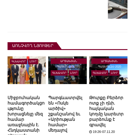
ԱՌՆՉՎՈՂ ՆՅՈՒԹԵՐ
ԱՐՑԱԽՅԱՆ
ԱՐՑԱԽՅԱՆ
ԳԼԽԱՎՈՐ
ԼՈՒՐ
ՊԱՏԵՐԱԶՄ-2020
ՊԱՏԵՐԱԶՄ-2020
ԳԼԽԱՎՈՐ
ԼՈՒՐ
ԳԼԽԱՎՈՐ
ԼՈՒՐ
Միջբուհական
Պարգևատրվել
Թուրքը Բերձոր
համագործակցո
են «Ոսկե
ոտք չի դնի.
ւթյունը
արծիվ»
հայկական
խորացնելը մեզ
շքանշանով եւ
կողմը կարեւոր
համար
«Արիության
բարձունք է
առաջնային է.
համար»
գրավել
Հնդկաստանի
մեդալով
19:26-07.11.20