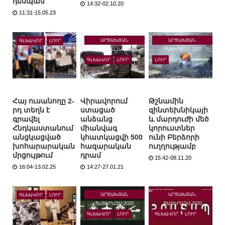
դեսպան
14:32-02.10.20
11:31-15.05.23
ԱՐՑԱԽՅԱՆ
ԱՐՑԱԽՅԱՆ
ԳԼԽԱՎՈՐ
ԼՈՒՐ
ՊԱՏԵՐԱԶՄ-2020
ՊԱՏԵՐԱԶՄ-2020
ԳԼԽԱՎՈՐ
ԼՈՒՐ
ԼՈՒՐ
Հայ ուսանողը 2-
Վիրավորում
Թշնամին
րդ տեղն է
ստացած
զինտեխնիկայի
գրավել
անձանց
և մարդուժի մեծ
Հնդկաստանում
միանվագ
կորուստներ
անցկացված
կհատկացվի 500
ունի Բերձորի
խոհարարական
հազարական
ուղղությամբ
մրցույթում
դրամ
15:42-08.11.20
16:04-13.02.25
14:27-27.01.21
ԱՐՑԱԽՅԱՆ
ԱՐՑԱԽՅԱՆ
ԳԼԽԱՎՈՐ
ԼՈՒՐ
ՊԱՏԵՐԱԶՄ-2020
ՊԱՏԵՐԱԶՄ-2020
ԳԼԽԱՎՈՐ
ԼՈՒՐ
ԳԼԽԱՎՈՐ
ԼՈՒՐ