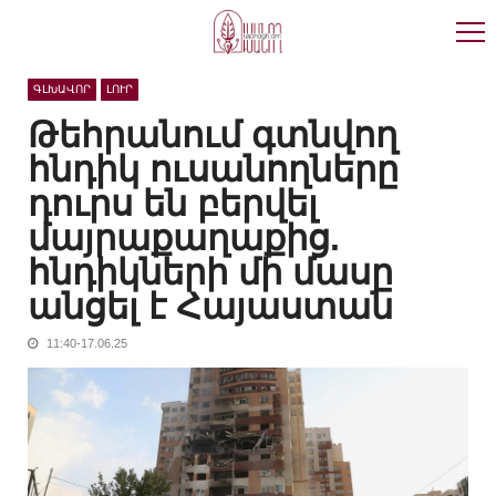
Skip
Skip
to
to
navigation
content
ԳԼԽԱՎՈՐ
ԼՈՒՐ
Թեհրանում գտնվող
հնդիկ ուսանողները
դուրս են բերվել
մայրաքաղաքից.
հնդիկների մի մասը
անցել է Հայաստան
11:40-17.06.25