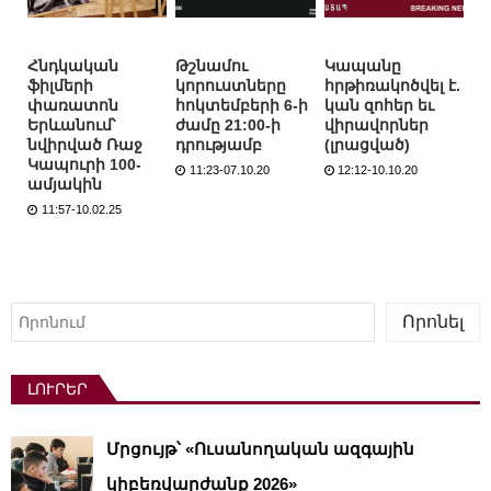
Հնդկական
Թշնամու
Կապանը
ֆիլմերի
կորուստները
հրթիռակոծվել է.
փառատոն
հոկտեմբերի 6-ի
կան զոհեր եւ
Երևանում՝
ժամը 21:00-ի
վիրավորներ
նվիրված Ռաջ
դրությամբ
(լրացված)
Կապուրի 100-
11:23-07.10.20
12:12-10.10.20
ամյակին
11:57-10.02.25
Որոնել
Որոնել
ԼՈՒՐԵՐ
Մրցույթ՝ «Ուսանողական ազգային
կիբեռվարժանք 2026»