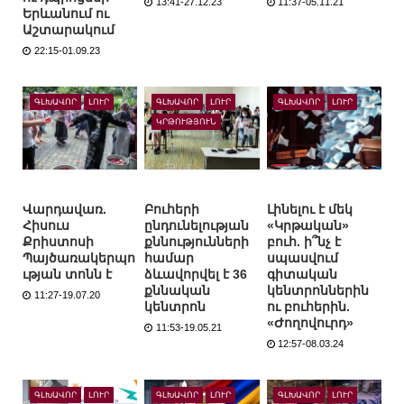
13:41-27.12.23
11:37-05.11.21
Երևանում ու
Աշտարակում
22:15-01.09.23
ԳԼԽԱՎՈՐ
ԼՈՒՐ
ԳԼԽԱՎՈՐ
ԼՈՒՐ
ԳԼԽԱՎՈՐ
ԼՈՒՐ
ԿՐԹՈՒԹՅՈՒՆ
Վարդավառ.
Բուհերի
Լինելու է մեկ
Հիսուս
ընդունելության
«Կրթական»
Քրիստոսի
քննությունների
բուհ. ի՞նչ է
Պայծառակերպո
համար
սպասվում
ւթյան տոնն է
ձևավորվել է 36
գիտական
քննական
կենտրոններին
11:27-19.07.20
կենտրոն
ու բուհերին.
«Ժողովուրդ»
11:53-19.05.21
12:57-08.03.24
ԳԼԽԱՎՈՐ
ԼՈՒՐ
ԳԼԽԱՎՈՐ
ԼՈՒՐ
ԳԼԽԱՎՈՐ
ԼՈՒՐ