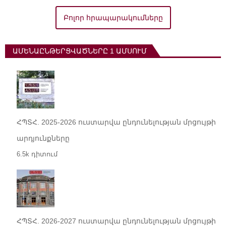
Բոլոր հրապարակումները
ԱՄԵՆԱԸՆԹԵՐՑՎԱԾՆԵՐԸ 1 ԱՄՍՈՒՄ
ՀՊՏՀ. 2025-2026 ուստարվա ընդունելության մրցույթի
արդյունքները
6.5k դիտում
ՀՊՏՀ. 2026-2027 ուստարվա ընդունելության մրցույթի