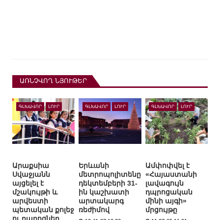
ԱՌՆՉՎՈՂ ՆՅՈՒԹԵՐ
ԳԼԽԱՎՈՐ
ԼՈՒՐ
ԳԼԽԱՎՈՐ
ԼՈՒՐ
ԳԼԽԱՎՈՐ
ԼՈՒՐ
Արաքսիա
Երևանի
Ամփոփվել է
Սվաջյանն
մետրոպոլիտենը
«Հայաստանի
այցելել է
դեկտեմբերի 31-
լավագույն
մշակույթի և
ին կաշխատի
դպրոցական
արվեստի
արտակարգ
մինի այգի»
պետական քոլեջ
ռեժիմով
մրցույթը
ու դպրոցներ