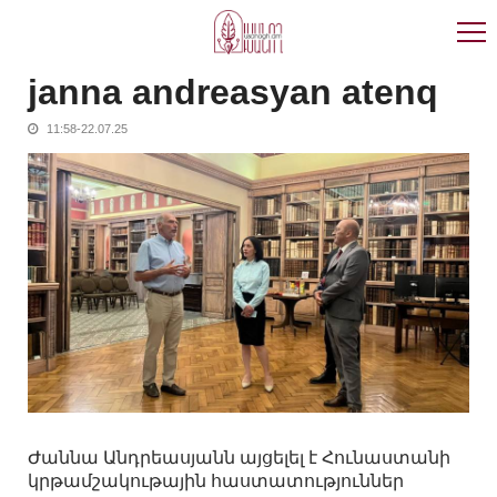
Skip
Skip
to
to
navigation
content
janna andreasyan atenq
11:58-22.07.25
Ժաննա Անդրեասյանն այցելել է Հունաստանի
կրթամշակութային հաստատություններ