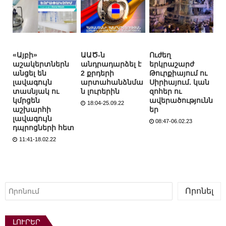
«Այբի»
ԱԱԾ-ն
Ուժեղ
աշակերտներն
անդրադարձել է
երկրաշարժ
անցել են
2 քրդերի
Թուրքիայում ու
լավագույն
արտահանձնմա
Սիրիայում. կան
տասնյակ ու
ն լուրերին
զոհեր ու
կմրցեն
ավերածությունն
18:04-25.09.22
աշխարհի
եր
լավագույն
08:47-06.02.23
դպրոցների հետ
11:41-18.02.22
Որոնել
Որոնել
ԼՈՒՐԵՐ