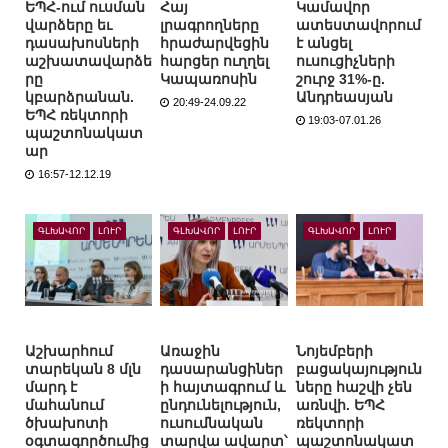
ԵՊՀ-ում ուսման
Հայ
Կամավոր
վարձերը եւ
լրագրողները
ատեստավորում
դասախոսների
հրաժարվեցին
է անցել
աշխատավարձե
հարցեր ուղղել
ուսուցիչների
րը
Կապառոսին
շուրջ 31%-ը.
կբարձրանան.
Անդրեասյան
20:49-24.09.22
ԵՊՀ ռեկտորի
19:03-07.01.26
պաշտոնակատ
ար
16:57-12.12.19
ԳԼԽԱՎՈՐ
ԼՈՒՐ
ԳԼԽԱՎՈՐ
ԼՈՒՐ
ԳԼԽԱՎՈՐ
ԼՈՒՐ
Աշխարհում
Առաջին
Նոյեմբերի
տարեկան 8 մլն
դասարանցիներ
բացակայություն
մարդ է
ի հայտագրում և
ները հաշվի չեն
մահանում
ընդունելություն,
առնվի. ԵՊՀ
ծխախոտի
ուսումնական
ռեկտորի
օգտագործումից
տարվա ավարտ՝
պաշտոնակատ