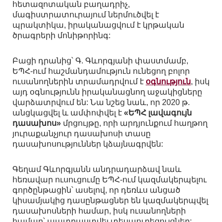
հետազոտական բաղադրիչ,
մագիստրատուրայում ներմուծվել է
պրակտիկա, իրականացվում է կրթական
ծրագրերի մոնիթորինգ:
Բացի դրանից՝ Գ. Գևորգյանի փաստմամբ,
ԵՊՀ-ում հաշմանդամություն ունեցող բոլոր
ուսանողներին տրամադրվում է
օգնություն
, իսկ
այդ օգնությունն իրականացնող աջակիցները
վարձատրվում են: Նա նշեց նաև, որ 2020 թ.
անցկացվել և ամփոփվել է
«ԵՊՀ լավագույն
դասախոս»
մրցույթը, որի արդյունքում հաղթող
յուրաքանչյուր դասախոսի տասը
դասախոսություններ կձայնագրվեն:
Գեղամ Գևորգյանն անդրադարձավ նաև
հեռավար ուսուցումը ԵՊՀ-ում կազմակերպելու
գործընթացին՝ ասելով, որ դեռևս անցած
կիսամյակից դասընթացներ են կազմակերպվել
դասախոսների համար, իսկ ուսանողների
համար՝ պատրաստվել տեսաուղեցույցներ: