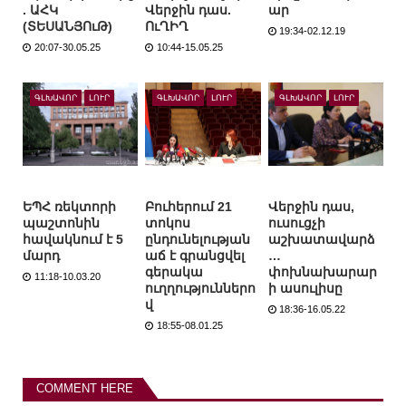
. ԱՀԿ
Վերջին դաս.
ար
(ՏԵՍԱՆՅՈւԹ)
ՈւՂԻՂ
19:34-02.12.19
20:07-30.05.25
10:44-15.05.25
ԳԼԽԱՎՈՐ
ԼՈՒՐ
ԳԼԽԱՎՈՐ
ԼՈՒՐ
ԳԼԽԱՎՈՐ
ԼՈՒՐ
ԵՊՀ ռեկտորի
Բուհերում 21
Վերջին դաս,
պաշտոնին
տոկոս
ուսուցչի
հավակնում է 5
ընդունելության
աշխատավարձ
մարդ
աճ է գրանցվել
…
գերակա
փոխնախարար
11:18-10.03.20
ուղղություններո
ի ասուլիսը
վ
18:36-16.05.22
18:55-08.01.25
COMMENT HERE