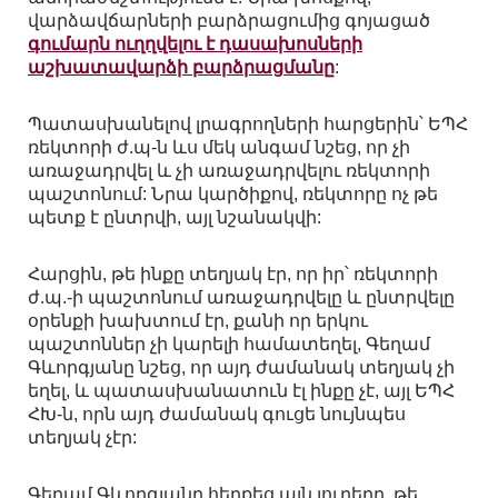
վարձավճարների բարձրացումից գոյացած
գումարն ուղղվելու է դասախոսների
աշխատավարձի բարձրացմանը
:
Պատասխանելով լրագրողների հարցերին՝ ԵՊՀ
ռեկտորի ժ.պ-ն ևս մեկ անգամ նշեց, որ չի
առաջադրվել և չի առաջադրվելու ռեկտորի
պաշտոնում: Նրա կարծիքով, ռեկտորը ոչ թե
պետք է ընտրվի, այլ նշանակվի:
Հարցին, թե ինքը տեղյակ էր, որ իր՝ ռեկտորի
ժ.պ.-ի պաշտոնում առաջադրվելը և ընտրվելը
օրենքի խախտում էր, քանի որ երկու
պաշտոններ չի կարելի համատեղել, Գեղամ
Գևորգյանը նշեց, որ այդ ժամանակ տեղյակ չի
եղել, և պատասխանատուն էլ ինքը չէ, այլ ԵՊՀ
ՀԽ-ն, որն այդ ժամանակ գուցե նույնպես
տեղյակ չէր:
Գեղամ Գևորգյանը հերքեց այն լուրերը, թե