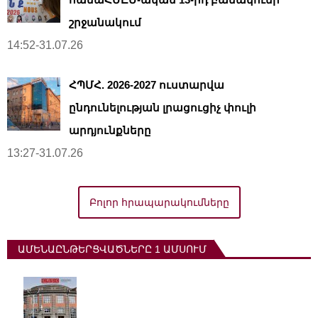
շրջանակում
14:52-31.07.26
ՀՊՄՀ. 2026-2027 ուստարվա
ընդունելության լրացուցիչ փուլի
արդյունքները
13:27-31.07.26
Բոլոր հրապարակումները
ԱՄԵՆԱԸՆԹԵՐՑՎԱԾՆԵՐԸ 1 ԱՄՍՈՒՄ