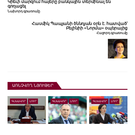
Կիեւի մարզում հայերը բանկային տերմինալ են
գողացել
Նախորդ գրառումը
Հասմիկ Պապյանի ծննդյան օրն է. հատված՝
Բելինիի «Նորմա» օպերայից
Հաջորդ գրառումը
ԱՌՆՉՎՈՂ ՆՅՈՒԹԵՐ
ԳԼԽԱՎՈՐ
ԼՈՒՐ
ԳԼԽԱՎՈՐ
ԼՈՒՐ
ԳԼԽԱՎՈՐ
ԼՈՒՐ