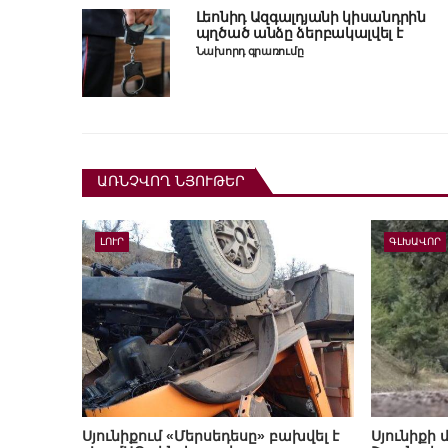
Լեոնիդ Ազգալդյանի կիսանդրին
պղծած անձը ձերբակալվել է
Նախորդ գրառումը
ԱՌՆՉՎՈՂ ՆՅՈՒԹԵՐ
ԼՈՒՐ
ԳԼԽԱՎՈՐ
Սյունիքում «Մերսեդեսը» բախվել է
Սյունիքի