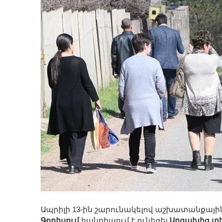
Ապրիլի 13-ին շարունակելով աշխատանքային 
Գորիսում
հանդիպում է ունեցել
Արցախից տ