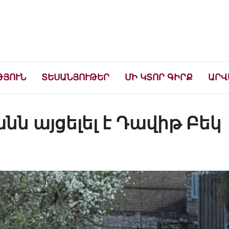
ների համար
ԹՅՈՒՆ
ՏԵՍԱՆՅՈՒԹԵՐ
ՄԻ ԿՏՈՐ ԳԻՐՔ
ԱՐՎ
նն այցելել է Դավիթ Բեկ