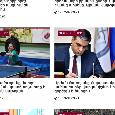
գյուղերի որոշ
երեխաների իրավունքների՝ չ
ր անցնում են
է կանգ առնենք. Արման Թաթոյ
ին
12:52-02.09.21
2.20
ԼՈՒՐ
ԳԼԽԱՎՈՐ
ԼՈՒՐ
մությունը մարդու
Արման Թաթոյանը Հայաստանո
ցման պատճառ չպետք է
ամենաբարձր վարկանիշն ունե
ման Թաթոյան
գործիչն է. հարցում
2.21
13:53-31.03.21
ԼՈՒՐ
ԳԼԽԱՎՈՐ
ԼՈՒՐ