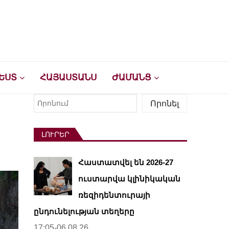
ԵՍՏ
ՀԱՅԱՍՏԱՆՍ
ԺԱՄԱՆՑ
Որոնել
Որոնել
ԼՈՒՐԵՐ
Հաստատվել են 2026-27
ուստարվա կլինիկական
ռեզիդենտուրայի
ընդունելության տեղերը
17:05-06.08.26