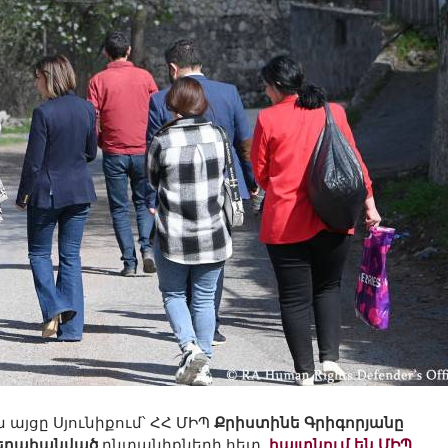
այցը Սյունիքում՝ ՀՀ ՄԻՊ
Քրիստինե Գրիգորյանը
եղահանված
ընտանիքների հետ,
հայտնում են ՄԻՊ