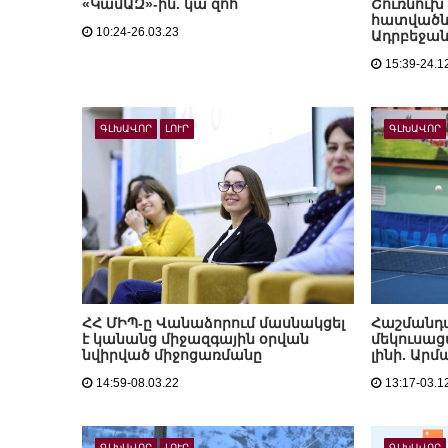
«ԿամԱԶ»-ին. կա զոհ
Շուռնուխ 
հատվածնե
10:24-26.03.23
Ադրբեջան
15:39-24.1
ԳԼԽԱՎՈՐ
ԼՈՒՐ
ԳԼԽԱՎՈՐ
ՀՀ ՄԻՊ-ը Վանաձորում մասնակցել
Հաշմանդա
է կանանց միջազգային օրվան
մեկուսա
նվիրված միջոցառմանը
լինի. Ար
14:59-08.03.22
13:17-03.1
ԳԼԽԱՎՈՐ
ԼՈՒՐ
ԳԼԽԱՎՈՐ