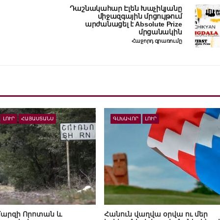
Դաշնակահար Էլեն Խաչիկյանը
միջազգային մրցույթում
արժանացել է Absolute Prize
մրցանակին
Հաջորդ գրառումը
ԼՈՒՐ
ՀԱՅԱՍՏԱՆՍ
ԳԼԽԱՎՈՐ
ԼՈՒՐ
 մարզի Որոտան և
Հանուն վաղվա օրվա ու մեր