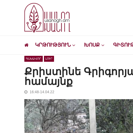
Skip
Skip
to
to
navigation
content
Ուսանող
Լրատվական-մշակութային կայք՝ ուսանող
ԿՐԹՈՒԹՅՈՒՆ
ԽՈՍՔ
ԳԻՏՈՒ
ԳԼԽԱՎՈՐ
ԼՈՒՐ
Քրիստինե Գրիգորյա
համայնք
16:48-14.04.22