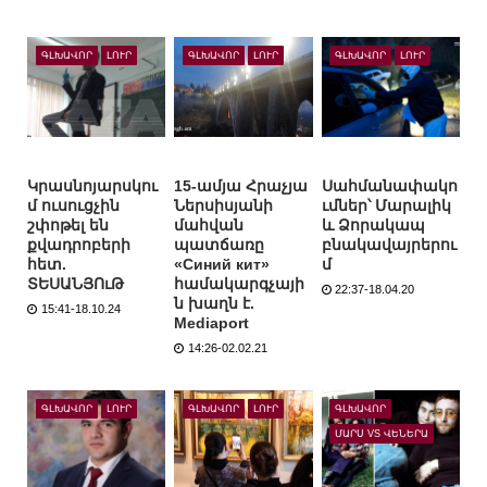
ԳԼԽԱՎՈՐ
ԼՈՒՐ
ԳԼԽԱՎՈՐ
ԼՈՒՐ
ԳԼԽԱՎՈՐ
ԼՈՒՐ
Կրասնոյարսկու
15-ամյա Հրաչյա
Սահմանափակո
մ ուսուցչին
Ներսիսյանի
ւմներ՝ Մարալիկ
շփոթել են
մահվան
և Ձորակապ
քվադրոբերի
պատճառը
բնակավայրերու
հետ.
«Синий кит»
մ
ՏԵՍԱՆՅՈւԹ
համակարգչայի
22:37-18.04.20
ն խաղն է.
15:41-18.10.24
Mediaport
14:26-02.02.21
ԳԼԽԱՎՈՐ
ԼՈՒՐ
ԳԼԽԱՎՈՐ
ԼՈՒՐ
ԳԼԽԱՎՈՐ
ՄԱՐՍ VS ՎԵՆԵՐԱ