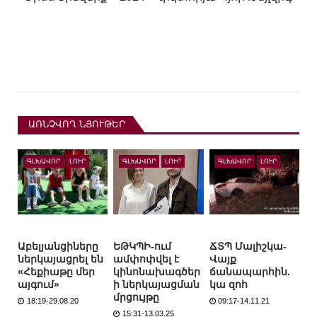
ԱՌՆՉՎՈՂ ՆՅՈՒԹԵՐ
ԳԼԽԱՎՈՐ
ԼՈՒՐ
ԳԼԽԱՎՈՐ
ԼՈՒՐ
ԳԼԽԱՎՈՐ
ԼՈՒՐ
Աբելյանցիները
ԵԹԿՊԻ-ում
ՃՏՊ Մալիշկա-
ներկայացրել են
ամփոփվել է
Վայք
«Հեքիաթը մեր
կինոնախագծեր
ճանապարհին.
այգում»
ի ներկայացման
կա զոհ
մրցույթը
18:19-29.08.20
09:17-14.11.21
15:31-13.03.25