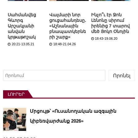
Սահմանվեց
Վալմարի նոր
Ինչո՞ւ էր Ջոն
Գևորգ
ցուցահանդեսը․
Լենոնը սիրում
Արշակյանի
«Աշնանային
իրենից 7 տարով
անվան
բնապատկերնե
մեծ Յոկո Օնոյին
կրթաթոշակ
րի շարք»
18:43-19.06.20
20:21-13.05.21
18:48-21.04.26
Որոնել
Որոնել
ԼՈՒՐԵՐ
Մրցույթ՝ «Ուսանողական ազգային
կիբեռվարժանք 2026»