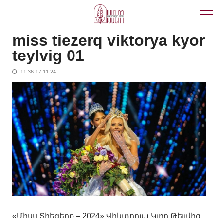
Skip
Skip
to
to
navigation
content
miss tiezerq viktorya kyor
teylvig 01
11:36-17.11.24
«Միսս Տիեզերք – 2024» Վիկտորյա Կյոր Թեյլվիգ