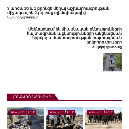
3 արծաթե և 1 բրոնզե մեդալ աշխարհագրության
միջազգային 2-րդ բաց օլիմպիադայից
Նախորդ գրառումը
Մեկնարկում են միասնական քննությունների
հայտագրման և քննությունների անցկացման
երրորդ և մասնագիտության հայտագրման
երկրորդ փուլերը
Հաջորդ գրառումը
ԱՌՆՉՎՈՂ ՆՅՈՒԹԵՐ
ԳԼԽԱՎՈՐ
ԼՈՒՐ
ԳԼԽԱՎՈՐ
ԼՈՒՐ
ԳԼԽԱՎՈՐ
ԼՈՒՐ