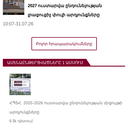
2027 ուստարվա ընդունելության
լրացուցիչ փուլի արդյունքները
10:07-31.07.26
Բոլոր հրապարակումները
ԱՄԵՆԱԸՆԹԵՐՑՎԱԾՆԵՐԸ 1 ԱՄՍՈՒՄ
ՀՊՏՀ. 2025-2026 ուստարվա ընդունելության մրցույթի
արդյունքները
6.5k դիտում