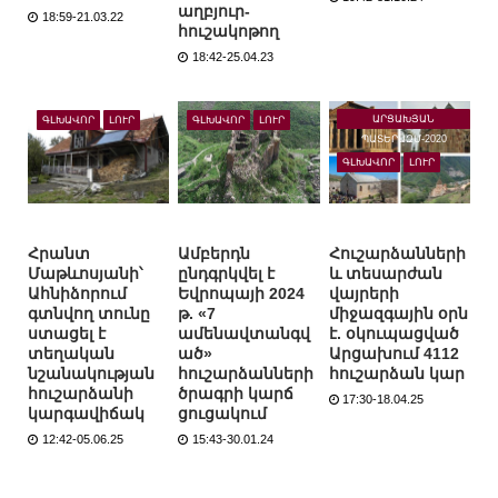
աղբյուր-
18:59-21.03.22
հուշակոթող
18:42-25.04.23
ԱՐՑԱԽՅԱՆ
ԳԼԽԱՎՈՐ
ԼՈՒՐ
ԳԼԽԱՎՈՐ
ԼՈՒՐ
ՊԱՏԵՐԱԶՄ-2020
ԳԼԽԱՎՈՐ
ԼՈՒՐ
Հրանտ
Ամբերդն
Հուշարձանների
Մաթևոսյանի՝
ընդգրկվել է
և տեսարժան
Ահնիձորում
Եվրոպայի 2024
վայրերի
գտնվող տունը
թ. «7
միջազգային օրն
ստացել է
ամենավտանգվ
է. օկուպացված
տեղական
ած»
Արցախում 4112
նշանակության
հուշարձանների
հուշարձան կար
հուշարձանի
ծրագրի կարճ
17:30-18.04.25
կարգավիճակ
ցուցակում
12:42-05.06.25
15:43-30.01.24