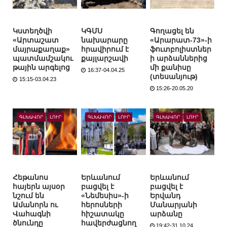
Կստեղծվի
ԿԳՄՍ
Գողացել են
«Արտաշատ
նախարարը
«Արարատ-73»-ի
մայրաքաղաք»
հրավիրում է
ֆուտբոլիստներ
պատմամշակու
քայլարշավի
ի արձաններից
թային արգելոց
մի քանիսը
16:37-04.04.25
(տեսանյութ)
15:15-03.04.23
15:26-20.05.20
ԳԼԽԱՎՈՐ
ԼՈՒՐ
ԳԼԽԱՎՈՐ
ԼՈՒՐ
ԳԼԽԱՎՈՐ
ԼՈՒՐ
Հեթանոս
Երևանում
Երևանում
հայերն այսօր
բացվել է
բացվել է
նշում են
«Նեմեսիս»-ի
Երվանդ
Ամանորն ու
հերոսների
Մանարյանի
Վահագնի
հիշատակը
արձանը
ծնունդը
հավերժացնող
19:42-31.10.24