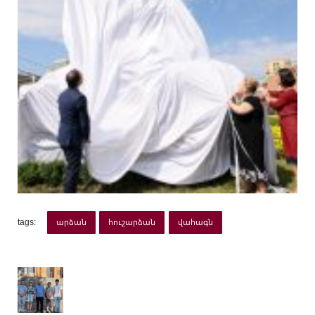
tags:
արձան
հուշարձան
վահագն