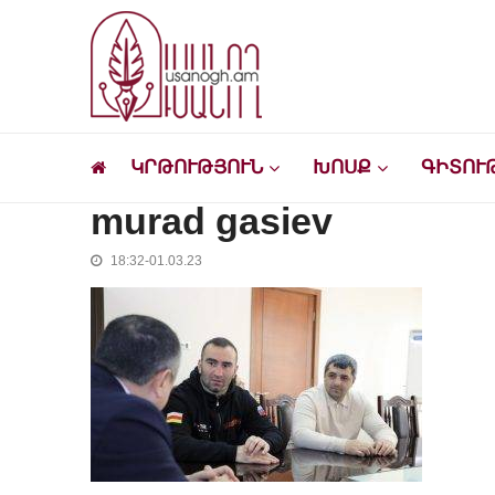
Skip
Skip
to
to
navigation
content
Ուսանող
Լրատվական-մշակութային կայք՝ ուսանող
ԿՐԹՈՒԹՅՈՒՆ
ԽՈՍՔ
ԳԻՏՈՒ
murad gasiev
18:32-01.03.23