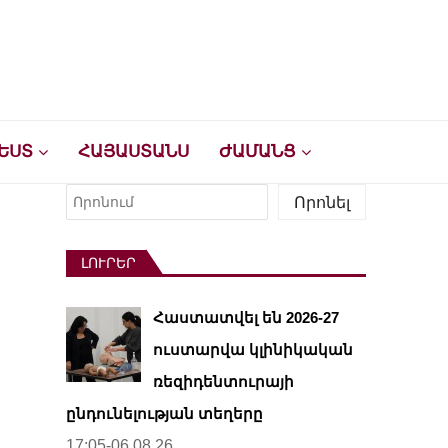
ԵՍՏ
ՀԱՅԱՍՏԱՆՍ
ԺԱՄԱՆՑ
Որոնել
Որոնել
ԼՈՒՐԵՐ
Հաստատվել են 2026-27
ուստարվա կլինիկական
ռեզիդենտուրայի
ընդունելության տեղերը
17:05-06.08.26