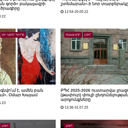
ան գործ» բակալավրի
շտեմարան»-ի նոր տարբերակ
 ծրագիրը
12:54-20.05.22
3.22
ՄԻ ԿՏՈՐ ԳԻՐՔ
ԳԼԽԱՎՈՐ
ԼՈՒՐ
 գնվո՛ւմ է, ամեն բան
ԲՊՀ 2025-2026 ուստարվա լրաց
ւմ». Օմար Խայամ
(թափուր) փուլի ընդունելությա
արդյունքները
5.23
13:36-31.07.25
ԼՈՒՐ
ԼՈՒՐ