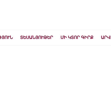
ների համար
ԹՅՈՒՆ
ՏԵՍԱՆՅՈՒԹԵՐ
ՄԻ ԿՏՈՐ ԳԻՐՔ
ԱՐՎ