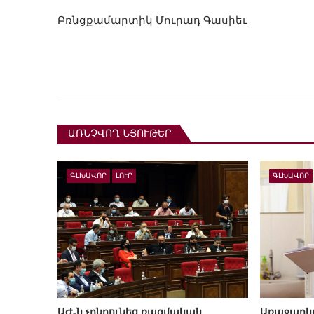
Բռնցքամարտիկ Մուրադ Գասիեւ
ԱՌՆՉՎՈՂ ՆՅՈՒԹԵՐ
ԳԼԽԱՎՈՐ
ԼՈՒՐ
ԳԼԽԱՎՈՐ
ԱԺ-ն չընդունեց ռազմական
Առաջարկվո