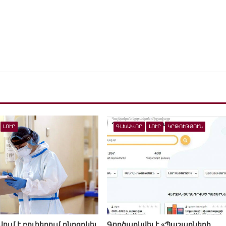
ԼՈՒՐ
ԳԼԽԱՎՈՐ
ԼՈՒՐ
ԿՐԹՈՒԹՅՈՒՆ
ւմ է բուհերում ընդգրկել
Գործարկվել է «Պաշարների