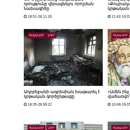
դրությունը վերացնելու որոշման
«Քույրակ
նախագիծը
կրթական
18:51-26.11.20
11:42-18.0
ԳԼԽԱՎՈՐ
ԼՈՒՐ
ԳԼԽԱՎՈՐ
Ադրբեջանի ագրեսիան խաթարել է
«Ամեն ինչ
կրթական գործընթացը
վաճառվո՛
18:35-28.09.22
10:48-19.0
ԳԼԽԱՎՈՐ
ԼՈՒՐ
ԳԼԽԱՎՈՐ