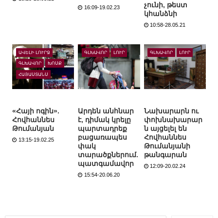
չունի, թեստ
16:09-19.02.23
կհանձնի
10:58-28.05.21
ԱՎԵԼԻ ԼՈՒՐՋ
ԳԼԽԱՎՈՐ
ԼՈՒՐ
ԳԼԽԱՎՈՐ
ԼՈՒՐ
ԳԼԽԱՎՈՐ
ԽՈՍՔ
ՀԱՅԱՍՏԱՆՍ
«Հայի ոգին».
Արդեն անհնար
Նախարարն ու
Հովհաննես
է, դիմակ կրելը
փոխնախարար
Թումանյան
պարտադրեք
ն այցելել են
բացառապես
Հովհաննես
13:15-19.02.25
փակ
Թումանյանի
տարածքներում.
թանգարան
պատգամավոր
12:09-20.02.24
15:54-20.06.20