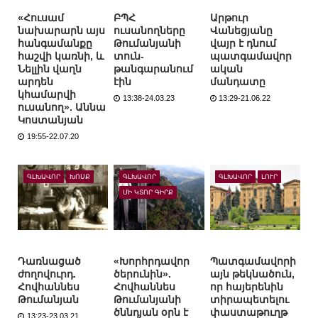
«Հուսամ
ԲՊՀ
Արթուր
նախարարն այս
ուսանողները
Վանեցյանը
հանգամանքը
Թումանյանի
վայր է դնում
հաշվի կառնի, և
տուն-
պատգամավոր
Նելլին վաղն
թանգարանում
ական
արդեն
էին
մանդատը
կհամարվի
13:38-24.03.23
13:29-21.06.22
ուսանող». Աննա
Կոստանյան
19:55-22.07.20
ԳԼԽԱՎՈՐ
ԽՈՍՔ
ԳԼԽԱՎՈՐ
ԳԼԽԱՎՈՐ
ԼՈՒՐ
ՄԻ ԿՏՈՐ ԳԻՐՔ
Դառնացած
«Խորհրդավոր
Պատգամավորի
ժողովուրդ.
ծերունին».
այն թեկնածուն,
Հովհաննես
Հովհաննես
որ հայերենին
Թումանյան
Թումանյանի
տիրապետելու
ծննդյան օրն է
փաստաթուղթ
13:23-23.03.21