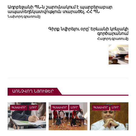
Ադրբեջանի ՊՆ-ն շարունակում է պարբերաբար
ապատեղեկատվություն տարածել. ՀՀ ՊՆ
Նախորդ գրառումը
Գիրք նվիրելու օրը՝ Երևանի կոնյակի
գործարանում
Հաջորդ գրառումը
ԱՌՆՉՎՈՂ ՆՅՈՒԹԵՐ
ԳԼԽԱՎՈՐ
ԼՈՒՐ
ԳԼԽԱՎՈՐ
ԼՈՒՐ
ԳԼԽԱՎՈՐ
ԼՈՒՐ