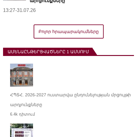
արդյունքները
13:27-31.07.26
Բոլոր հրապարակումները
ԱՄԵՆԱԸՆԹԵՐՑՎԱԾՆԵՐԸ 1 ԱՄՍՈՒՄ
ՀՊՏՀ. 2026-2027 ուստարվա ընդունելության մրցույթի
արդյունքները
6.4k դիտում