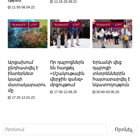
11:15-25.09.21
11:55-06.04.22
ԳԼԽԱՎՈՐ
ԼՈՒՐ
ԳԼԽԱՎՈՐ
ԼՈՒՐ
ԳԼԽԱՎՈՐ
ԼՈՒՐ
Արցախում
Որ դպրոցներն
Երևանի վեց
ընդհատվել է
են հաղթել
դպրոցի
ինտերնետ
«Մշակութային
տնօրեններին
կապի
վերջին զանգ»
հայտարարվել է
մատակարարու
մրցույթում
նկատողություն
մը
17:30-12.06.25
20:40-03.06.20
17:25-12.01.23
Որոնել
Որոնել