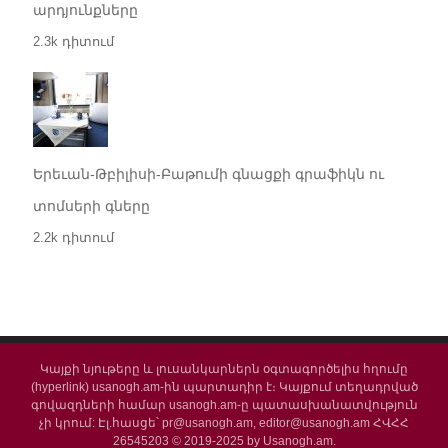
արդյունքները
2.3k դիտում
Երեւան-Թբիլիսի-Բաթումի գնացքի գրաֆիկն ու
տոմսերի գները
2.2k դիտում
Կայքի նյութերը և լուսանկարներն օգտագործելիս հղումը
(hyperlink) usanogh.am-ին պարտադիր է։ Կայքում տեղադրված
գովազդների համար usanogh.am-ը պատասխանատվություն
չի կրում: Էլ.հասցե՝ pr@usanogh.am, editor@usanogh.am ՀՎՀՀ
26545203 © 2019-2025 by Usanogh.am.