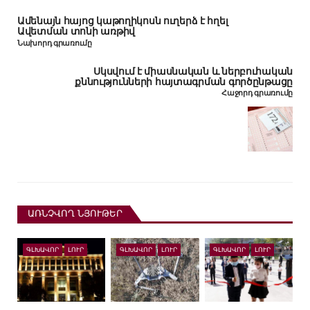
Ամենայն հայոց կաթողիկոսն ուղերձ է հղել
Ավետման տոնի առթիվ
Նախորդ գրառումը
Սկսվում է միասնական և ներբուհական
քննությունների հայտագրման գործընթացը
Հաջորդ գրառումը
ԱՌՆՉՎՈՂ ՆՅՈՒԹԵՐ
ԳԼԽԱՎՈՐ
ԼՈՒՐ
ԳԼԽԱՎՈՐ
ԼՈՒՐ
ԳԼԽԱՎՈՐ
ԼՈՒՐ