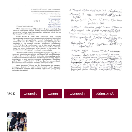
tags:
արցախ
դպրոց
հանրագիր
քննություն