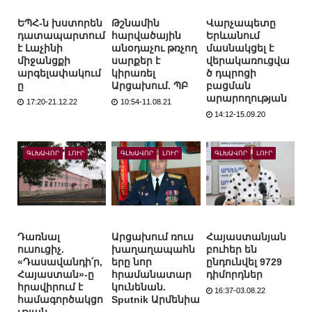
ԵՊՀ-ն խստորեն
Թշնամին
Վարչապետը
դատապարտում
հարվածային
Երևանում
է Լաչինի
անօդաչու թռչող
մասնակցել է
միջանցքի
սարքեր է
վերակառուցվա
արգելափակում
կիրառել
ծ դպրոցի
ը
Արցախում. ՊԲ
բացման
արարողության
17:20-21.12.22
10:54-11.08.21
14:12-15.09.20
ԳԼԽԱՎՈՐ
ԼՈՒՐ
ԳԼԽԱՎՈՐ
ԼՈՒՐ
ԳԼԽԱՎՈՐ
ԼՈՒՐ
Դառնալ
Արցախում ռուս
Հայաստանյան
ուսուցիչ.
խաղաղապահն
բուհեր են
«Դասավանդի՛ր,
երը նոր
ընդունվել 9729
Հայաստան»-ը
հրամանատար
դիմորդներ
հրավիրում է
կունենան.
16:37-03.08.22
համագործակցո
Sputnik Արմենիա
ւթյան